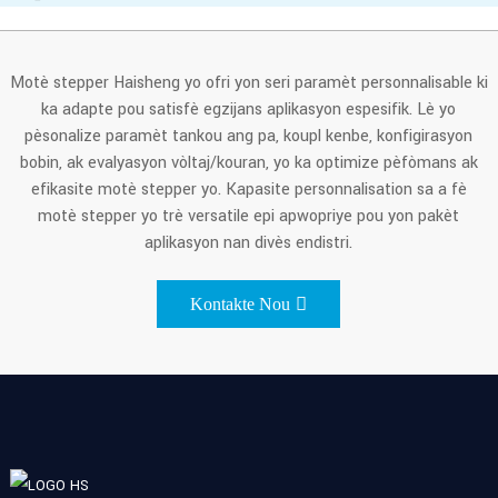
Motè stepper Haisheng yo ofri yon seri paramèt personnalisable ki
ka adapte pou satisfè egzijans aplikasyon espesifik. Lè yo
pèsonalize paramèt tankou ang pa, koupl kenbe, konfigirasyon
bobin, ak evalyasyon vòltaj/kouran, yo ka optimize pèfòmans ak
efikasite motè stepper yo. Kapasite personnalisation sa a fè
motè stepper yo trè versatile epi apwopriye pou yon pakèt
aplikasyon nan divès endistri.
Kontakte Nou