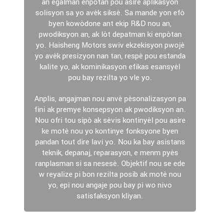
an egalman enpòtan pou asire aplikasyon
solisyon sa yo avèk siksè. Sa mande yon efò
byen kowòdone ant ekip R&D nou an,
pwodiksyon an, ak lòt depatman ki enpòtan
yo. Haisheng Motors swiv ekzekisyon pwojè
yo avèk presizyon nan tan, respè pou estanda
kalite yo, ak kominikasyon efikas esansyèl
pou bay rezilta yo vle yo.
Anplis, angajman nou anvè pèsonalizasyon pa
fini ak premye konsepsyon ak pwodiksyon an.
Nou ofri tou sipò ak sèvis kontinyèl pou asire
ke motè nou yo kontinye fonksyone byen
pandan tout dire lavi yo. Nou ka bay asistans
teknik, depanaj, reparasyon, e menm pyès
ranplasman si sa nesesè. Objektif nou se ede
w reyalize pi bon rezilta posib ak motè nou
yo, epi nou angaje pou bay pi wo nivo
satisfaksyon kliyan.