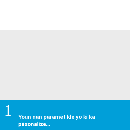
1
Youn nan paramèt kle yo ki ka
pèsonalize...