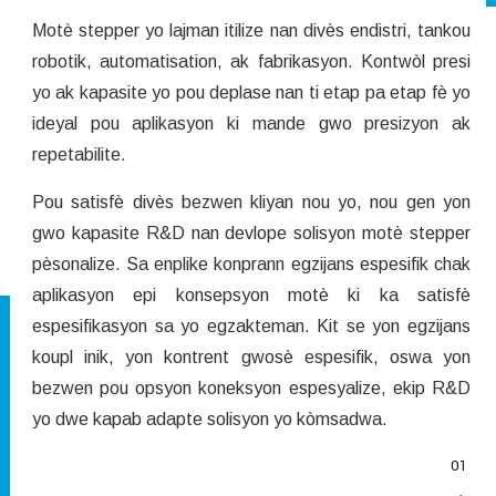
Motè stepper yo lajman itilize nan divès endistri, tankou
robotik, automatisation, ak fabrikasyon. Kontwòl presi
yo ak kapasite yo pou deplase nan ti etap pa etap fè yo
ideyal pou aplikasyon ki mande gwo presizyon ak
repetabilite.
Pou satisfè divès bezwen kliyan nou yo, nou gen yon
gwo kapasite R&D nan devlope solisyon motè stepper
pèsonalize. Sa enplike konprann egzijans espesifik chak
aplikasyon epi konsepsyon motè ki ka satisfè
espesifikasyon sa yo egzakteman. Kit se yon egzijans
koupl inik, yon kontrent gwosè espesifik, oswa yon
bezwen pou opsyon koneksyon espesyalize, ekip R&D
yo dwe kapab adapte solisyon yo kòmsadwa.
01