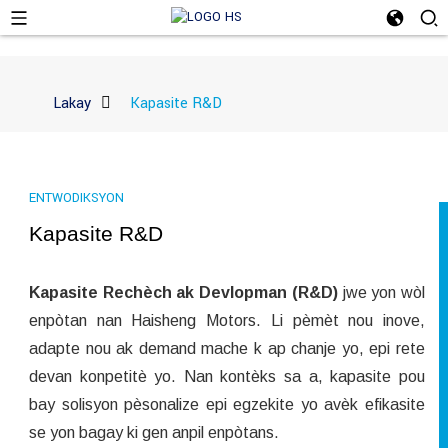
Lakay
Kapasite R&D
ENTWODIKSYON
Kapasite R&D
Kapasite Rechèch ak Devlopman (R&D)
jwe yon wòl
enpòtan nan Haisheng Motors. Li pèmèt nou inove,
adapte nou ak demand mache k ap chanje yo, epi rete
devan konpetitè yo. Nan kontèks sa a, kapasite pou
bay solisyon pèsonalize epi egzekite yo avèk efikasite
se yon bagay ki gen anpil enpòtans.