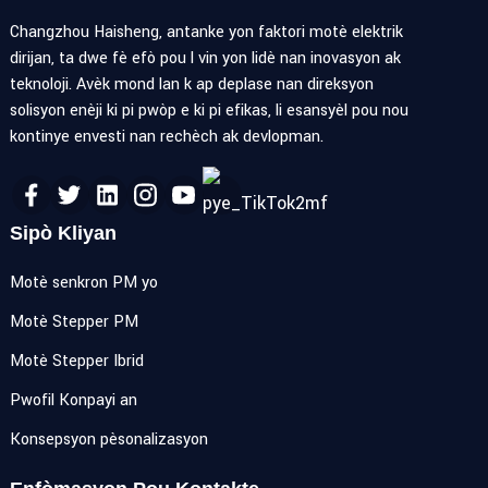
Changzhou Haisheng, antanke yon faktori motè elektrik
dirijan, ta dwe fè efò pou l vin yon lidè nan inovasyon ak
teknoloji. Avèk mond lan k ap deplase nan direksyon
solisyon enèji ki pi pwòp e ki pi efikas, li esansyèl pou nou
kontinye envesti nan rechèch ak devlopman.
Sipò Kliyan
Motè senkron PM yo
Motè Stepper PM
Motè Stepper Ibrid
Pwofil Konpayi an
Konsepsyon pèsonalizasyon