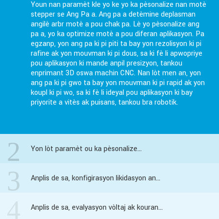
Youn nan paramèt kle yo ke yo ka pèsonalize nan motè
stepper se Ang Pa a. Ang pa a detèmine deplasman
angilè arbr motè a pou chak pa. Lè yo pèsonalize ang
pa a, yo ka optimize motè a pou diferan aplikasyon. Pa
egzanp, yon ang pa ki pi piti ta bay yon rezolisyon ki pi
rafine ak yon mouvman ki pi dous, sa ki fè li apwopriye
pou aplikasyon ki mande anpil presizyon, tankou
enprimant 3D oswa machin CNC. Nan lòt men an, yon
ang pa ki pi gwo ta bay yon mouvman ki pi rapid ak yon
koupl ki pi wo, sa ki fè li ideyal pou aplikasyon ki bay
priyorite a vitès ak puisans, tankou bra robotik.
2
Yon lòt paramèt ou ka pèsonalize...
3
Anplis de sa, konfigirasyon likidasyon an...
4
Anplis de sa, evalyasyon vòltaj ak kouran...