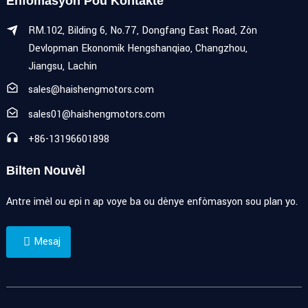
Enfòmasyon Pou Kontakte
RM.102, Bilding 6, No.77, Dongfang East Road, Zòn
Devlopman Ekonomik Hengshanqiao, Changzhou,
Jiangsu, Lachin
sales@haishengmotors.com
sales01@haishengmotors.com
+86-13196601898
Bilten Nouvèl
Antre imèl ou epi n ap voye ba ou dènye enfòmasyon sou plan yo.
Mesaj