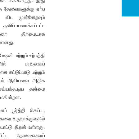
கை வகிக்கிறது. இது
தை தேவைகளுக்கு ஏற்ப
ை விட முன்னேறவும்
தனிப்பயனாக்கப்பட்ட
வற்றை திறமையாக
யமானது.
ேஷன் மற்றும் உற்பத்தி
ளில் பரவலாகப்
ன கட்டுப்பாடு மற்றும்
 திறன் ஆகியவை அதிக
செய்யக்கூடிய தன்மை
மைகின்றன.
ப் பூர்த்தி செய்ய,
்வுகளை உருவாக்குவதில்
பாட்டு திறன் உள்ளது.
்பிட்ட தேவைகளைப்