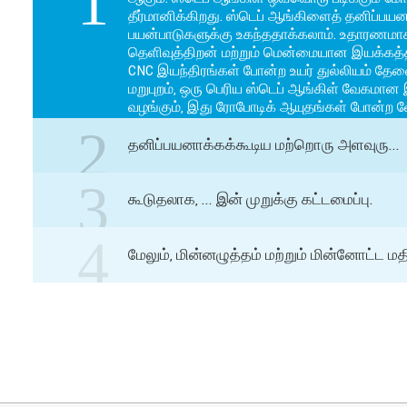
1
தீர்மானிக்கிறது. ஸ்டெப் ஆங்கிளைத் தனிப்ப
பயன்பாடுகளுக்கு உகந்ததாக்கலாம். உதாரணமாக,
தெளிவுத்திறன் மற்றும் மென்மையான இயக்கத்திற
CNC இயந்திரங்கள் போன்ற உயர் துல்லியம் தேவை
மறுபுறம், ஒரு பெரிய ஸ்டெப் ஆங்கிள் வேகமான
வழங்கும், இது ரோபோடிக் ஆயுதங்கள் போன்ற வேக
பயன்பாடுகளுக்கு ஏற்றதாக அமைகிறது.
2
தனிப்பயனாக்கக்கூடிய மற்றொரு அளவுரு...
3
கூடுதலாக, ... இன் முறுக்கு கட்டமைப்பு.
4
மேலும், மின்னழுத்தம் மற்றும் மின்னோட்ட மதிப