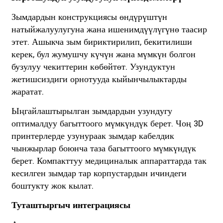
Зымдардын конструкциясы өндүрүштүн
натыйжалуулугуна жана ишенимдүүлүгүнө таасир
этет. Ашыкча зым бириктирилип, бекитилиши
керек, бул жумушчу күчүн жана мүмкүн болгон
бузулуу чекиттерин көбөйтөт. Узундуктун
жетишсиздиги орнотууда кыйынчылыктарды
жаратат.
Ыңгайлаштырылган зымдардын узундугу
оптималдуу багыттоого мүмкүндүк берет. Чоң 3D
принтерлерде узунураак зымдар кабелдик
чынжырлар боюнча таза багыттоого мүмкүндүк
берет. Компакттуу медициналык аппараттарда так
кесилген зымдар тар корпустардын ичиндеги
боштукту жок кылат.
Туташтыргыч интеграциясы