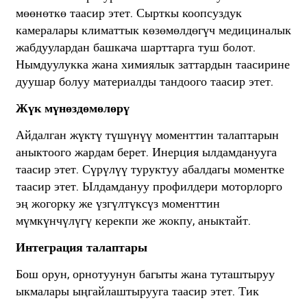
мөөнөткө таасир этет. Сырткы коопсуздук
камералары климаттык көзөмөлдөгүч медициналык
жабдуулардан башкача шарттарга туш болот.
Нымдуулукка жана химиялык заттардын таасирине
дуушар болуу материалды тандоого таасир этет.
Жүк мүнөздөмөлөрү
Айдалган жүктү түшүнүү моменттин талаптарын
аныктоого жардам берет. Инерция ылдамданууга
таасир этет. Сүрүлүү туруктуу абалдагы моментке
таасир этет. Ылдамдануу профилдери моторлорго
эң жогорку же үзгүлтүксүз моменттин
мүмкүнчүлүгү керекпи же жокпу, аныктайт.
Интеграция талаптары
Бош орун, орнотуунун багыты жана туташтыруу
ыкмалары ыңгайлаштырууга таасир этет. Тик