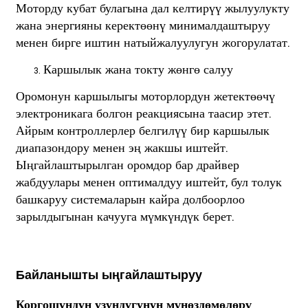
Моторду кубат булагына дал келтирүү жылуулукту
жана энергияны керектөөнү минималдаштыруу
менен бирге иштин натыйжалуулугун жогорулатат.
Каршылык жана токту жөнгө салуу
Оромонун каршылыгы моторлордун жетектөөчү
электроникага болгон реакциясына таасир этет.
Айрым контроллерлер белгилүү бир каршылык
диапазондору менен эң жакшы иштейт.
Ыңгайлаштырылган оромдор бар драйвер
жабдуулары менен оптималдуу иштейт, бул толук
башкаруу системаларын кайра долбоорлоо
зарылдыгынан качууга мүмкүндүк берет.
Байланышты ыңгайлаштыруу
Коргошундун узундугунун мүнөздөмөлөрү