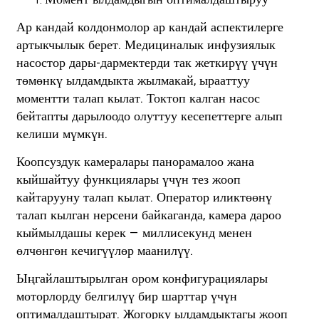
Ар кандай колдонмолор ар кандай аспектилерге
артыкчылык берет. Медициналык инфузиялык
насостор дары-дармектерди так жеткирүү үчүн
төмөнкү ылдамдыкта жылмакай, ырааттуу
моментти талап кылат. Токтоп калган насос
бейтапты дарылоодо олуттуу кесепеттерге алып
келиши мүмкүн.
Коопсуздук камералары панорамалоо жана
кыйшайтуу функциялары үчүн тез жооп
кайтарууну талап кылат. Оператор иликтөөнү
талап кылган нерсени байкаганда, камера дароо
кыймылдашы керек — миллисекунд менен
өлчөнгөн кечигүүлөр маанилүү.
Ыңгайлаштырылган ором конфигурациялары
моторлорду белгилүү бир шарттар үчүн
оптималдаштырат. Жогорку ылдамдыктагы жооп