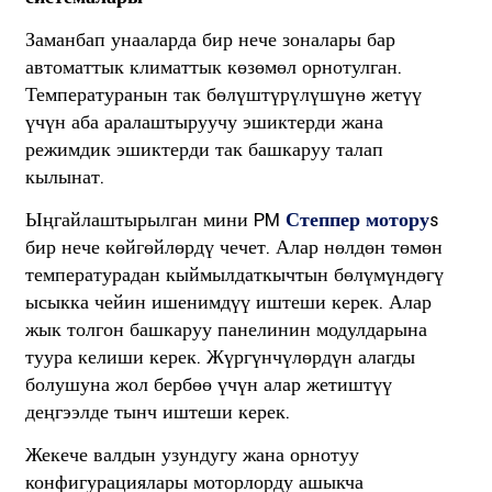
Заманбап унааларда бир нече зоналары бар
автоматтык климаттык көзөмөл орнотулган.
Температуранын так бөлүштүрүлүшүнө жетүү
үчүн аба аралаштыруучу эшиктерди жана
режимдик эшиктерди так башкаруу талап
кылынат.
Ыңгайлаштырылган мини PM
Степпер мотору
s
бир нече көйгөйлөрдү чечет. Алар нөлдөн төмөн
температурадан кыймылдаткычтын бөлүмүндөгү
ысыкка чейин ишенимдүү иштеши керек. Алар
жык толгон башкаруу панелинин модулдарына
туура келиши керек. Жүргүнчүлөрдүн алагды
болушуна жол бербөө үчүн алар жетиштүү
деңгээлде тынч иштеши керек.
Жекече валдын узундугу жана орнотуу
конфигурациялары моторлорду ашыкча