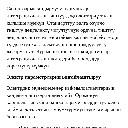
Сахна жарыктандыруучу шаймандар
интеграцияланган тиштүү дөңгөлөктөрдү талап
кылышы мүмкүн. Стандарттуу валга өзүнчө
тиштүү дөңгөлөктү чогултуунун ордуна, тиштүү
дөңгөлөк иштетилген атайын вал интерфейстерди
түздөн-түз жок кылат жана ишенимдүүлүктү
жогорулатат. Кур менен иштеген колдонмолор
интеграцияланган шкивдери бар валдарды
көрсөтүшү мүмкүн.
Электр параметрлерин ыңгайлаштыруу
Электрдик мүнөздөмөлөр кыймылдаткычтардын
кандайча иштээрин аныктайт. Оромонун
каршылыгын жана башка параметрлерди тууралоо
кыймылдаткычтын жүрүм-турумун түп-тамырынан
бери өзгөртөт.
Момент ылдамдыгын оптималдаштыруу