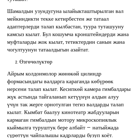
Шамалдын узундугуна ылайыкташтырылган вал
мейкиндикти текке кетирбестен же татаал
адаптерлерди талап кылбастан, туура туташууну
камсыз кылат. Бул кошумча кронштейндерди жана
муфталарды жок кылат, тетиктердин санын жана
чогултуунун татаалдыгын азайтат.
Өзгөчөлүктөр
Айрым колдонмолор жөнөкөй цилиндр
формасындагы валдарга караганда көбүрөөк
нерсени талап кылат. Кесипкөй камера гимбалдары
жүк астында тайгаланып кетүүнүн алдын алуу
үчүн так жерге орнотулган тегиз валдарды талап
кылат. Кымбат баалуу кинотеатр жабдууларын
кармаган гимбалдын мотору микроскопиялык
кыймылга туруштук бере албайт — натыйжада
сүрөттүн чайпалышы кадрларды бузуп коёт.