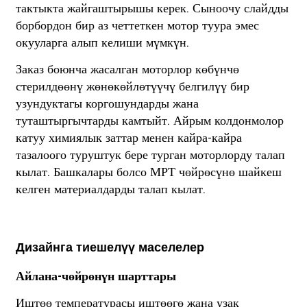
тактыкта ​​жайгаштырышы керек. Сыноочу слайдды
борбордон бир аз четтеткен мотор туура эмес
окууларга алып келиши мүмкүн.
Заказ боюнча жасалган моторлор көбүнчө
стерилдөөнү жөнөкөйлөтүүчү белгилүү бир
узундуктагы коргошундарды жана
туташтыргычтарды камтыйт. Айрым колдонмолор
катуу химиялык заттар менен кайра-кайра
тазалоого туруштук бере турган моторлорду талап
кылат. Башкалары болсо МРТ чөйрөсүнө шайкеш
келген материалдарды талап кылат.
Дизайнга тиешелүү маселелер
Айлана-чөйрөнүн шарттары
Иштөө температурасы иштөөгө жана узак