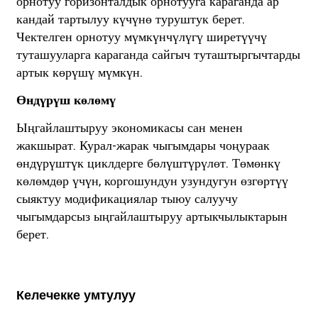
орнотуу горизонталдык орнотууга караганда ар
кандай тартылуу күчүнө туруштук берет.
Чектелген орнотуу мүмкүнчүлүгү ширетүүчү
туташууларга караганда сайгыч туташтыргычтарды
артык көрүшү мүмкүн.
Өндүрүш көлөмү
Ыңгайлаштыруу экономикасы сан менен
жакшырат. Курал-жарак чыгымдары чоңураак
өндүрүштүк циклдерге бөлүштүрүлөт. Төмөнкү
көлөмдөр үчүн, коргошундун узундугун өзгөртүү
сыяктуу модификациялар тыюу салуучу
чыгымдарсыз ыңгайлаштыруу артыкчылыктарын
берет.
Келечекке умтулуу