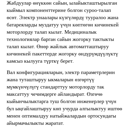
Жабдуулар өнүккөн сайын, ылайыкташтырылган
кыймыл компоненттерине болгон суроо-талап
өсөт. Электр унаалары күзгүлөрдү тууралоо жана
батареяларды муздатуу үчүн көптөгөн кичинекей
моторлорду талап кылат. Медициналык
технологиялар барган сайын жогорку тактыкты
талап кылат. Өнөр жайлык автоматташтыруу
кичинекей пакеттерде жогорку өндүрүмдүүлүктү
камсыз кылууга түрткү берет.
Вал конфигурацияларын, электр параметрлерин
жана туташтыруу ыкмаларын өзгөртүү
мүмкүнчүлүгү стандарттуу моторлорду так
максаттуу чечимдерге айландырат. Өзгөчө
кыйынчылыктарга туш болгон инженерлер үчүн
бул ыңгайлаштыруу көп учурда алгылыктуу иштөө
менен оптималдуу натыйжалардын ортосундагы
айырмачылыкты жаратат.