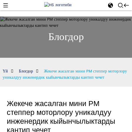
Блогдор
Үй
Блогдор
Жекече жасалган мини PM степпер моторлору
уникалдуу инженердик кыйынчылыктарды кантип чечет
Жекече жасалган мини PM
степпер моторлору уникалдуу
инженердик кыйынчылыктарды
кантип чечет