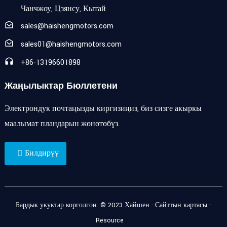
Чанчжоу, Цзянсу, Кытай
sales@haishengmotors.com
sales01@haishengmotors.com
+86-13196601898
Жаңылыктар Бюллетени
Электрондук почтаңызды киргизиңиз, биз сизге акыркы
маалымат пландарын жөнөтөбүз.
Билдирүү
Бардык укуктар корголгон. © 2023 Хайшен -
Сайттын картасы
-
Resource