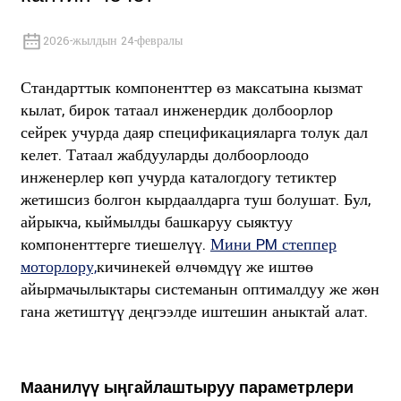
2026-жылдын 24-февралы
Стандарттык компоненттер өз максатына кызмат
кылат, бирок татаал инженердик долбоорлор
сейрек учурда даяр спецификацияларга толук дал
келет. Татаал жабдууларды долбоорлоодо
инженерлер көп учурда каталогдогу тетиктер
жетишсиз болгон кырдаалдарга туш болушат. Бул,
айрыкча, кыймылды башкаруу сыяктуу
компоненттерге тиешелүү.
Мини PM степпер
моторлору,
кичинекей өлчөмдүү же иштөө
айырмачылыктары системанын оптималдуу же жөн
гана жетиштүү деңгээлде иштешин аныктай алат.
Маанилүү ыңгайлаштыруу параметрлери