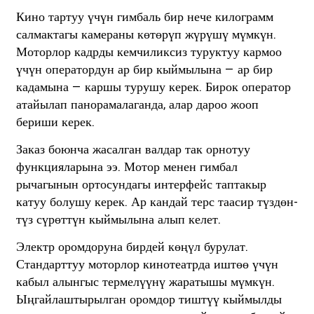
Кино тартуу үчүн гимбаль бир нече килограмм
салмактагы камераны көтөрүп жүрүшү мүмкүн.
Моторлор кадрды кемчиликсиз туруктуу кармоо
үчүн оператордун ар бир кыймылына — ар бир
кадамына — каршы турушу керек. Бирок оператор
атайылап панорамалаганда, алар дароо жооп
бериши керек.
Заказ боюнча жасалган валдар так орнотуу
функцияларына ээ. Мотор менен гимбал
рычагынын ортосундагы интерфейс таптакыр
катуу болушу керек. Ар кандай терс таасир түздөн-
түз сүрөттүн кыймылына алып келет.
Электр оромдоруна бирдей көңүл бурулат.
Стандарттуу моторлор кинотеатрда иштөө үчүн
кабыл алынгыс термелүүнү жаратышы мүмкүн.
Ыңгайлаштырылган оромдор тиштүү кыймылды