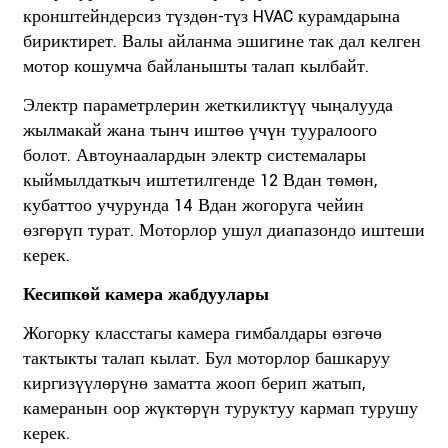
кронштейндерсиз түздөн-түз HVAC курамдарына
бириктирет. Валы айланма эшигине так дал келген
мотор кошумча байланышты талап кылбайт.
Электр параметрлерин жеткиликтүү чыңалууда
жылмакай жана тынч иштөө үчүн тууралоого
болот. Автоунаалардын электр системалары
кыймылдаткыч иштетилгенде 12 Вдан төмөн,
кубаттоо учурунда 14 Вдан жогоруга чейин
өзгөрүп турат. Моторлор ушул диапазондо иштеши
керек.
Кесипкөй камера жабдуулары
Жогорку класстагы камера гимбалдары өзгөчө
тактыкты талап кылат. Бул моторлор башкаруу
киргизүүлөрүнө заматта жооп берип жатып,
камеранын оор жүктөрүн туруктуу кармап турушу
керек.