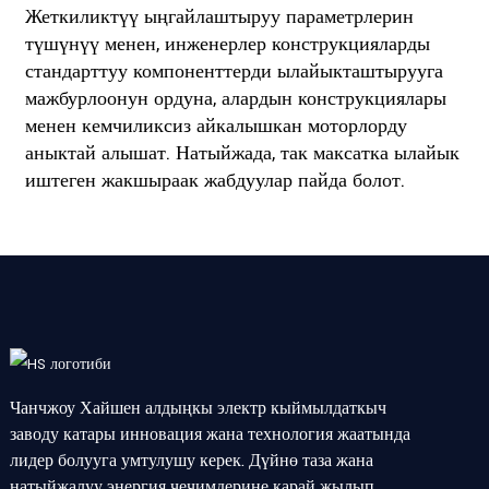
Жеткиликтүү ыңгайлаштыруу параметрлерин
түшүнүү менен, инженерлер конструкцияларды
стандарттуу компоненттерди ылайыкташтырууга
мажбурлоонун ордуна, алардын конструкциялары
менен кемчиликсиз айкалышкан моторлорду
аныктай алышат. Натыйжада, так максатка ылайык
иштеген жакшыраак жабдуулар пайда болот.
Чанчжоу Хайшен алдыңкы электр кыймылдаткыч
заводу катары инновация жана технология жаатында
лидер болууга умтулушу керек. Дүйнө таза жана
натыйжалуу энергия чечимдерине карай жылып