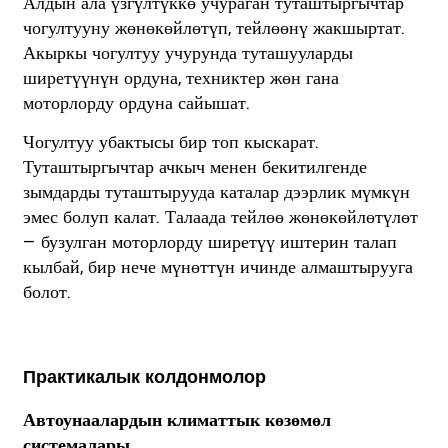
Алдын ала үзгүлтүккө учураган туташтыргычтар
чогултууну жөнөкөйлөтүп, тейлөөнү жакшыртат.
Акыркы чогултуу учурунда туташууларды
ширетүүнүн ордуна, техниктер жөн гана
моторлорду ордуна сайышат.
Чогултуу убактысы бир топ кыскарат.
Туташтыргычтар ачкыч менен бекитилгенде
зымдарды туташтырууда каталар дээрлик мүмкүн
эмес болуп калат. Талаада тейлөө жөнөкөйлөтүлөт
— бузулган моторлорду ширетүү иштерин талап
кылбай, бир нече мүнөттүн ичинде алмаштырууга
болот.
Практикалык колдонмолор
Автоунаалардын климаттык көзөмөл
системалары