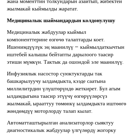
жана моменттин толкундарын азайтып, жибектей
жылмакай кыймылды жаратат.
Медициналык шаймандардын колдонулушу
Медициналык жабдуулар кыймыл
компоненттерине өзгөчө талаптарды коет.
Ишенимдүүлүк эң маанилүү — кыймылдаткычтын
иштебей калышы бейтапты дарылоого таасир
этиши мүмкүн. Тактык да ошондой эле маанилүү.
Инфузиялык насостор суюктуктарды так
башкарылуучу ылдамдыкта, кээде саатына
миллилитрдин үлүштөрүндө жеткирет. Бул агым
ылдамдыгына таасир этүүчү өзгөрүүлөрсүз
жылмакай, ырааттуу төмөнкү ылдамдыкта иштөөгө
жөндөмдүү моторлорду талап кылат.
Автоматташтырылган анализаторлор сыяктуу
диагностикалык жабдуулар үлгүлөрдү жогорку