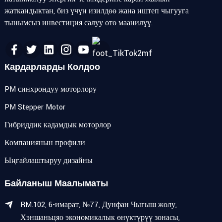
жаткандыктан, биз үчүн изилдөө жана иштеп чыгууга
тынымсыз инвестиция салуу өтө маанилүү.
Кардарларды Колдоо
PM синхрондуу моторлору
PM Stepper Motor
Гибриддик кадамдык моторлор
Компаниянын профили
Ыңгайлаштыруу дизайны
Байланыш Маалыматы
RM.102, 6-имарат, №77, Дунфан Чыгыш жолу,
Хэншаньцяо экономикалык өнүктүрүү зонасы,