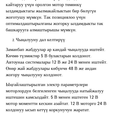
кайтаруу үчүн оролгон мотор төмөнкү
ылдамдыктагы жылмакайлыктын бир бөлүгүн
жоготушу мүмкүн. Так позициялоо үчүн
оптималдаштырылганы жогорку ылдамдыкты так
башкарууга алмаштырышы мүмкүн.
Чыңалууну дал келтирүү
Заманбап жабдуулар ар кандай чыңалууда иштейт.
Көчмө түзмөктөр 5 В булактарын колдонот.
Автоунаа системалары 12 В же 24 В менен иштейт.
Өнөр жай жабдуулары көбүнчө 48 В же андан
жогору чыңалууну колдонот.
Ыңгайлаштырылган электр параметрлери
моторлордун белгиленген чыңалууда натыйжалуу
иштешин камсыздайт. 5 В менен иштеген 12 В
мотор моментти кескин азайтат. 12 В моторго 24 В
колдонуу ысып кетүү коркунучун жаратат.