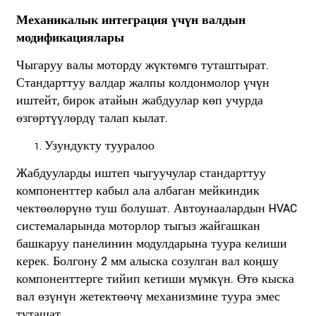
Механикалык интеграция үчүн валдын
модификациялары
Чыгаруу валы моторду жүктөмгө туташтырат.
Стандарттуу валдар жалпы колдонмолор үчүн
иштейт, бирок атайын жабдуулар көп учурда
өзгөртүүлөрдү талап кылат.
Узундукту тууралоо
Жабдууларды иштеп чыгуучулар стандарттуу
компоненттер кабыл ала албаган мейкиндик
чектөөлөрүнө туш болушат. Автоунаалардын HVAC
системаларында моторлор тыгыз жайгашкан
башкаруу панелинин модулдарына туура келиши
керек. Болгону 2 мм алыска созулган вал коңшу
компоненттерге тийип кетиши мүмкүн. Өтө кыска
вал өзүнүн жетектөөчү механизмине туура эмес
туташат.