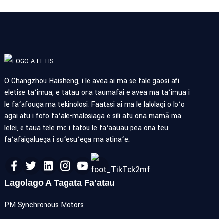
O Changzhou Haisheng, i le avea ai ma se fale gaosi afi
eletise taʻimua, e tatau ona taumafai e avea ma taʻimua i
le faʻafouga ma tekinolosi. Faatasi ai ma le lalolagi o loʻo
agai atu i fofo faʻale-malosiaga e sili atu ona mamā ma
lelei, e taua tele mo i tatou le faʻaauau pea ona teu
faʻafaigaluega i suʻesuʻega ma atinaʻe.
Lagolago A Tagata Faʻatau
PM Synchronous Motors