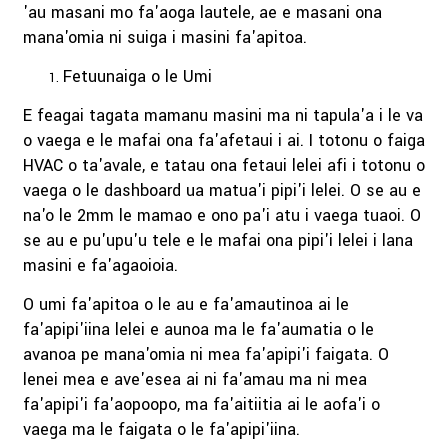
'au masani mo fa'aoga lautele, ae e masani ona
mana'omia ni suiga i masini fa'apitoa.
Fetuunaiga o le Umi
E feagai tagata mamanu masini ma ni tapula'a i le va
o vaega e le mafai ona fa'afetaui i ai. I totonu o faiga
HVAC o ta'avale, e tatau ona fetaui lelei afi i totonu o
vaega o le dashboard ua matua'i pipi'i lelei. O se au e
na'o le 2mm le mamao e ono pa'i atu i vaega tuaoi. O
se au e pu'upu'u tele e le mafai ona pipi'i lelei i lana
masini e fa'agaoioia.
O umi fa'apitoa o le au e fa'amautinoa ai le
fa'apipi'iina lelei e aunoa ma le fa'aumatia o le
avanoa pe mana'omia ni mea fa'apipi'i faigata. O
lenei mea e ave'esea ai ni fa'amau ma ni mea
fa'apipi'i fa'aopoopo, ma fa'aitiitia ai le aofa'i o
vaega ma le faigata o le fa'apipi'iina.