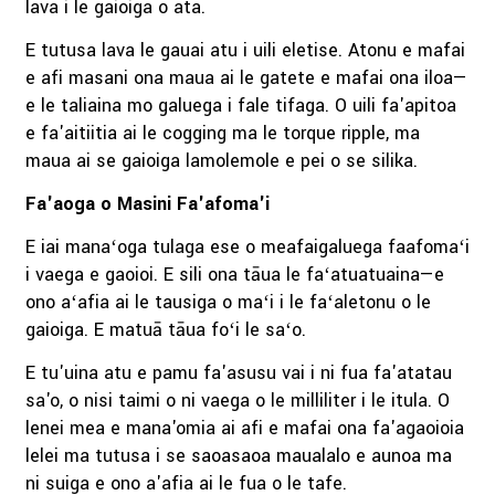
lava i le gaioiga o ata.
E tutusa lava le gauai atu i uili eletise. Atonu e mafai
e afi masani ona maua ai le gatete e mafai ona iloa—
e le taliaina mo galuega i fale tifaga. O uili fa'apitoa
e fa'aitiitia ai le cogging ma le torque ripple, ma
maua ai se gaioiga lamolemole e pei o se silika.
Fa'aoga o Masini Fa'afoma'i
E iai manaʻoga tulaga ese o meafaigaluega faafomaʻi
i vaega e gaoioi. E sili ona tāua le faʻatuatuaina—e
ono aʻafia ai le tausiga o maʻi i le faʻaletonu o le
gaioiga. E matuā tāua foʻi le saʻo.
E tu'uina atu e pamu fa'asusu vai i ni fua fa'atatau
sa'o, o nisi taimi o ni vaega o le milliliter i le itula. O
lenei mea e mana'omia ai afi e mafai ona fa'agaoioia
lelei ma tutusa i se saoasaoa maualalo e aunoa ma
ni suiga e ono a'afia ai le fua o le tafe.