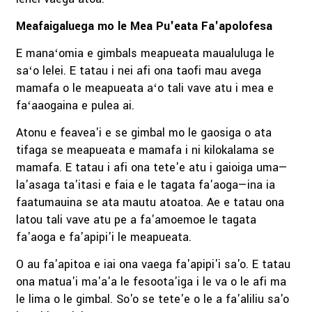
Meafaigaluega mo le Mea Pu'eata Fa'apolofesa
E manaʻomia e gimbals meapueata maualuluga le
saʻo lelei. E tatau i nei afi ona taofi mau avega
mamafa o le meapueata aʻo tali vave atu i mea e
faʻaaogaina e pulea ai.
Atonu e feavea'i e se gimbal mo le gaosiga o ata
tifaga se meapueata e mamafa i ni kilokalama se
mamafa. E tatau i afi ona tete'e atu i gaioiga uma—
la'asaga ta'itasi e faia e le tagata fa'aoga—ina ia
faatumauina se ata mautu atoatoa. Ae e tatau ona
latou tali vave atu pe a fa'amoemoe le tagata
fa'aoga e fa'apipi'i le meapueata.
O au fa'apitoa e iai ona vaega fa'apipi'i sa'o. E tatau
ona matua'i ma'a'a le fesoota'iga i le va o le afi ma
le lima o le gimbal. So'o se tete'e o le a fa'aliliu sa'o