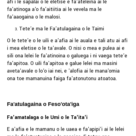
afi i le sapalai o le eletise e fa'ateleina ai le
fa'atinoga a'o fa'aitiitia ai le vevela ma le
fa'aaogaina o le malosi.
Tete'e ma le Fa'atulagaina o le Taimi
O le tete'e o le uili e a'afia ai le auala e tali atu ai afi
i mea eletise o le ta'avale. O nisi o mea e pulea ai e
sili ona lelei le fa'atinoina o galuega i ni vaega tete'e
fa'apitoa. O uili fa'apitoa e galue lelei ma masini
aveta'avale o lo'o iai nei, e 'alofia ai le mana'omia
ona toe mamanuina faiga fa'atonutonu atoatoa.
Fa'atulagaina o Feso'ota'iga
Fa'amatalaga o le Umi o le Ta'ita'i
E a'afia e le mamanu o le uaea e fa'apipi'i ai le lelei