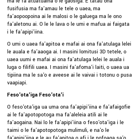
ma le fa'atuatuaina o le gaosiga. E tatau ona
fusifusia ma fa'amau le tele o uaea, ma
fa'aopoopoina ai le malosi o le galuega ma le ono
fa'aletonu ai. O le le lava o le umi e mafua ai faigata
i le fa'apipi'iina.
O umi o uaea fa'apitoa e mafai ai ona fa'atulaga lelei
le auala e fa'aaoga ai. I masini lomitusi 3D tetele, o
uaea uumi e mafai ai ona fa'atulaga lelei le auala i
luga o filifili uaea. I masini fa'afoma'i laiti, o uaea ua
tipiina ma le sa'o e aveese ai le vaivai i totonu o pusa
vaapiapi.
Feso'ota'iga Feso'ota'i
O feso'ota'iga ua uma ona fa'apipi'iina e fa'afaigofie
ai le fa'apotopotoga ma fa'aleleia atili ai le
fa'aogaina. Nai lo le fa'apipi'iina o feso'ota'iga i le
taimi o le fa'apotopotoga mulimuli, e na'o le
fa'apipi'iina e le au fa'apitoa o afi i le nofoaga sa'o.