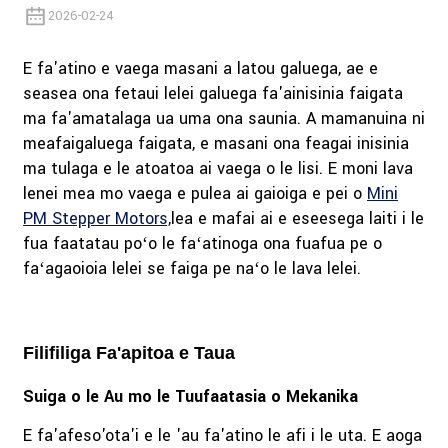
2026-02-24
E fa'atino e vaega masani a latou galuega, ae e
seasea ona fetaui lelei galuega fa'ainisinia faigata
ma fa'amatalaga ua uma ona saunia. A mamanuina ni
meafaigaluega faigata, e masani ona feagai inisinia
ma tulaga e le atoatoa ai vaega o le lisi. E moni lava
lenei mea mo vaega e pulea ai gaioiga e pei o
Mini
PM Stepper Motors,
lea e mafai ai e eseesega laiti i le
fua faatatau poʻo le faʻatinoga ona fuafua pe o
faʻagaoioia lelei se faiga pe naʻo le lava lelei.
Filifiliga Fa'apitoa e Taua
Suiga o le Au mo le Tuufaatasia o Mekanika
E fa'afeso'ota'i e le 'au fa'atino le afi i le uta. E aoga