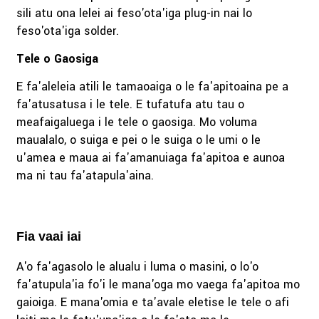
sili atu ona lelei ai feso'ota'iga plug-in nai lo
feso'ota'iga solder.
Tele o Gaosiga
E fa'aleleia atili le tamaoaiga o le fa'apitoaina pe a
fa'atusatusa i le tele. E tufatufa atu tau o
meafaigaluega i le tele o gaosiga. Mo voluma
maualalo, o suiga e pei o le suiga o le umi o le
u'amea e maua ai fa'amanuiaga fa'apitoa e aunoa
ma ni tau fa'atapula'aina.
Fia vaai iai
A'o fa'agasolo le alualu i luma o masini, o lo'o
fa'atupula'ia fo'i le mana'oga mo vaega fa'apitoa mo
gaioiga. E mana'omia e ta'avale eletise le tele o afi