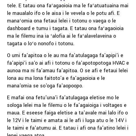
tele. E tatau ona faʻagaoioia ma le faʻatuatuaina mai
le maualalo ifo o le aisa i le vevela o le potu afi. E
manaʻomia ona fetaui lelei i totonu o vaega o le
dashboard e tumu i tagata. E tatau ona faʻagaoioia
ma le filemu ina ia ʻalofia ai le faʻalavelaveina o
tagata o loʻo nonofo i totonu.
O umi fa'apitoa o le au ma fa'atulagaga fa'apipi'i e
fa'apipi'i sa'o ai afi i totonu o fa'apotopotoga HVAC e
aunoa ma ni fa'amau fa'apitoa. O se afi e fetaui lelei
lona au ma lona faitoto'a e fa'agaoioia e le
mana'omia se so'oga fa'aopoopo.
E mafai ona fetu'una'i fa'atulagaga eletise mo le
sologa lelei ma le filemu o le fa'agaioiga i voltages e
maua. E eseese faiga eletise a ta'avale mai lalo ifo o
le 12V i le taimi e amata ai le afi i luga atu o le 14V i
le taimi e fa'atumu ai. E tatau i afi ona fa'atino lelei i
lenei vaega atoa.