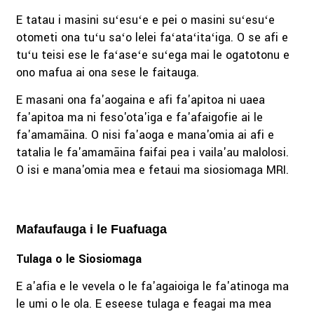
E tatau i masini suʻesuʻe e pei o masini suʻesuʻe
otometi ona tuʻu saʻo lelei faʻataʻitaʻiga. O se afi e
tuʻu teisi ese le faʻaseʻe suʻega mai le ogatotonu e
ono mafua ai ona sese le faitauga.
E masani ona fa'aogaina e afi fa'apitoa ni uaea
fa'apitoa ma ni feso'ota'iga e fa'afaigofie ai le
fa'amamāina. O nisi fa'aoga e mana'omia ai afi e
tatalia le fa'amamāina faifai pea i vaila'au malolosi.
O isi e mana'omia mea e fetaui ma siosiomaga MRI.
Mafaufauga i le Fuafuaga
Tulaga o le Siosiomaga
E a'afia e le vevela o le fa'agaioiga le fa'atinoga ma
le umi o le ola. E eseese tulaga e feagai ma mea