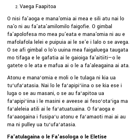
Vaega Faapitoa
O nisi fa'aoga e mana'omia ai mea e sili atu nai lo
na'o ni au fa'ata'amilomilo faigofie. O gimbal
fa'apolofesa mo mea pu'eata e mana'omia ni au e
mafolafola lelei e puipuia ai le se'e i lalo o se avega.
O se afi gimbal o lo'o uuina mea faigaluega taugata
mo tifaga e le gafatia ai le gaioiga fa'aitiiti—o le
gatete o le ata e mafua ai o le a fa'aleagaina ai ata.
Atonu e manaʻomia e moli o le tulaga ni kia ua
tuʻufaʻatasia. Nai lo le faʻapipiʻiina o se kia ese i
luga o se au masani, o se au faʻapitoa ua
faʻapipiʻiina i le masini e aveese ai fesoʻotaʻiga ma
faʻaleleia atili ai le faʻatuatuaina. O faʻaoga e
faʻaaogaina i fusipaʻu atonu e faʻamaoti mai ai au
ma ni pulley ua tuʻufaʻatasia.
Fa'atulagaina o le Fa'asologa o le Eletise