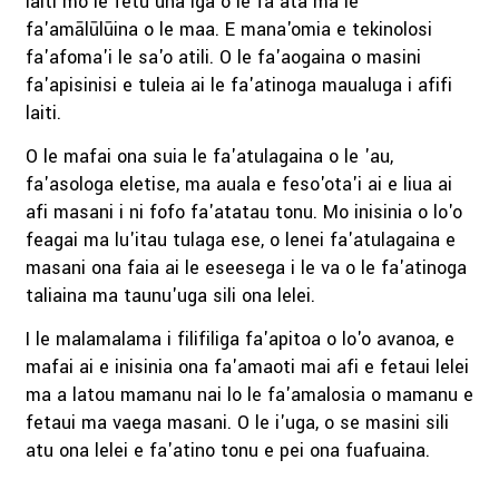
laiti mo le fetu'una'iga o le fa'ata ma le
fa'amālūlūina o le maa. E mana'omia e tekinolosi
fa'afoma'i le sa'o atili. O le fa'aogaina o masini
fa'apisinisi e tuleia ai le fa'atinoga maualuga i afifi
laiti.
O le mafai ona suia le fa'atulagaina o le 'au,
fa'asologa eletise, ma auala e feso'ota'i ai e liua ai
afi masani i ni fofo fa'atatau tonu. Mo inisinia o lo'o
feagai ma lu'itau tulaga ese, o lenei fa'atulagaina e
masani ona faia ai le eseesega i le va o le fa'atinoga
taliaina ma taunu'uga sili ona lelei.
I le malamalama i filifiliga fa'apitoa o lo'o avanoa, e
mafai ai e inisinia ona fa'amaoti mai afi e fetaui lelei
ma a latou mamanu nai lo le fa'amalosia o mamanu e
fetaui ma vaega masani. O le i'uga, o se masini sili
atu ona lelei e fa'atino tonu e pei ona fuafuaina.