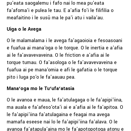
pu'eata saogalemu i fafo nai lo mea pu'eata
fa'afoma'i e pulea le tau. E a'afia fo'i le filifilia o
meafaitino i le susū ma le pa'i atu i vaila'au.
Uiga o le Avega
O le malamalama i le avega fa'agaoioia e fesoasoani
e fuafua ai mana'oga o le torque. O le inertia e a'afia
ai le fa'avavevaveina. O le friction e a'afia ai le
torque tumau. O fa'asologa o le fa'avavevaveina e
fuafua ai pe mana'omia e afi le gafatia o le torque
pito i luga po'o le fa'aauau pea.
Manaʻoga mo le Tuʻufaʻatasia
O le avanoa e maua, le fa'atulagaga o le fa'apipi'iina,
ma auala e fa'afeso'ota'i ai e a'afia ai le fa'apitoa. O
le fa'apipi'iina fa'atulagaina e feagai ma avega
mamafa eseese nai lo le fa'apipi'iina fa'alava. O le
avanoa fa'atapula'aina mo le fa'apotopotoga atonu e