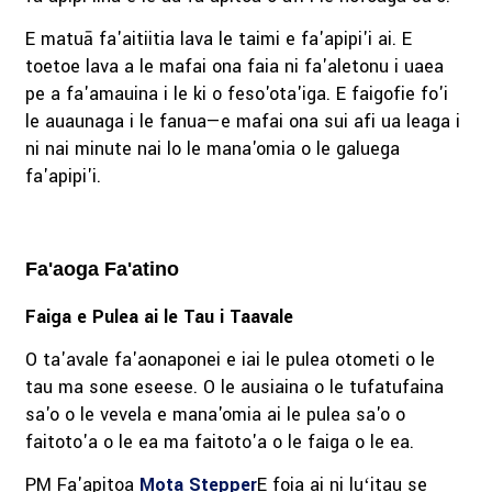
E matuā fa'aitiitia lava le taimi e fa'apipi'i ai. E
toetoe lava a le mafai ona faia ni fa'aletonu i uaea
pe a fa'amauina i le ki o feso'ota'iga. E faigofie fo'i
le auaunaga i le fanua—e mafai ona sui afi ua leaga i
ni nai minute nai lo le mana'omia o le galuega
fa'apipi'i.
Fa'aoga Fa'atino
Faiga e Pulea ai le Tau i Taavale
O ta'avale fa'aonaponei e iai le pulea otometi o le
tau ma sone eseese. O le ausiaina o le tufatufaina
sa'o o le vevela e mana'omia ai le pulea sa'o o
faitoto'a o le ea ma faitoto'a o le faiga o le ea.
PM Fa'apitoa
Mota Stepper
E foia ai ni luʻitau se