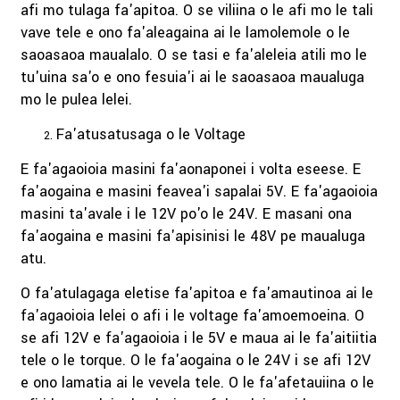
afi mo tulaga fa'apitoa. O se viliina o le afi mo le tali
vave tele e ono fa'aleagaina ai le lamolemole o le
saoasaoa maualalo. O se tasi e fa'aleleia atili mo le
tu'uina sa'o e ono fesuia'i ai le saoasaoa maualuga
mo le pulea lelei.
Fa'atusatusaga o le Voltage
E fa'agaoioia masini fa'aonaponei i volta eseese. E
fa'aogaina e masini feavea'i sapalai 5V. E fa'agaoioia
masini ta'avale i le 12V po'o le 24V. E masani ona
fa'aogaina e masini fa'apisinisi le 48V pe maualuga
atu.
O fa'atulagaga eletise fa'apitoa e fa'amautinoa ai le
fa'agaoioia lelei o afi i le voltage fa'amoemoeina. O
se afi 12V e fa'agaoioia i le 5V e maua ai le fa'aitiitia
tele o le torque. O le fa'aogaina o le 24V i se afi 12V
e ono lamatia ai le vevela tele. O le fa'afetauiina o le