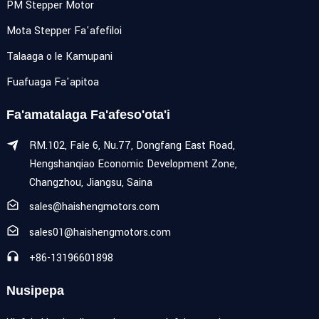
PM Stepper Motor
Mota Stepper Fa'afefiloi
Talaaga o le Kamupani
Fuafuaga Fa'apitoa
Fa'amatalaga Fa'afeso'ota'i
RM.102, Fale 6, Nu.77, Dongfang East Road,
Hengshanqiao Economic Development Zone,
Changzhou, Jiangsu, Saina
sales@haishengmotors.com
sales01@haishengmotors.com
+86-13196601898
Nusipepa