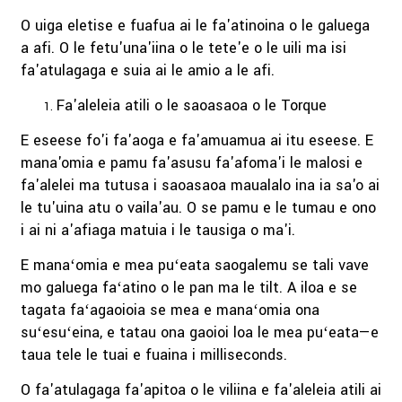
O uiga eletise e fuafua ai le fa'atinoina o le galuega
a afi. O le fetu'una'iina o le tete'e o le uili ma isi
fa'atulagaga e suia ai le amio a le afi.
Fa'aleleia atili o le saoasaoa o le Torque
E eseese fo'i fa'aoga e fa'amuamua ai itu eseese. E
mana'omia e pamu fa'asusu fa'afoma'i le malosi e
fa'alelei ma tutusa i saoasaoa maualalo ina ia sa'o ai
le tu'uina atu o vaila'au. O se pamu e le tumau e ono
i ai ni a'afiaga matuia i le tausiga o ma'i.
E manaʻomia e mea puʻeata saogalemu se tali vave
mo galuega faʻatino o le pan ma le tilt. A iloa e se
tagata faʻagaoioia se mea e manaʻomia ona
suʻesuʻeina, e tatau ona gaoioi loa le mea puʻeata—e
taua tele le tuai e fuaina i milliseconds.
O fa'atulagaga fa'apitoa o le viliina e fa'aleleia atili ai