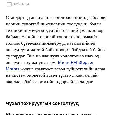
2026-02-24
Стандарт эд ангиуд нь зорилгодоо нийцдэг боловч
нарийн төвөгтэй инженерийн төслүүд нь бэлэн
техникийн үзүүлэлтүүдтэй төгс нийцэх нь ховор
байдаг. Нарийн төвөгтэй тоног төхөөрөмжийг
зохион бүтээхдээ инженерүүд каталогийн эд
ангиуд дутагдалтай байх нөхцөл байдалтай байнга
тулгардаг. Энэ нь ялангуяа хөдөлгөөн хянах эд
ангиудын хувьд үнэн юм.
Мини PM Stepper
Motors,
жижиг хэмжээст эсвэл гүйцэтгэлийн ялгаа
нь систем оновчтой эсвэл зүгээр л хангалттай
ажиллаж байгаа эсэхийг тодорхойлж чаддаг.
Чухал тохируулгын сонголтууд
Механик интеграцийн голын өөрчлөлтүүд