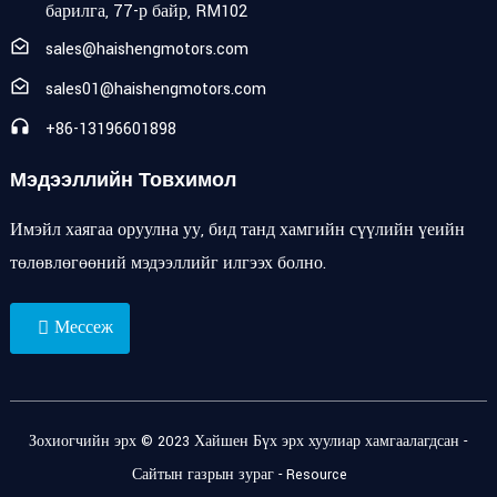
барилга, 77-р байр, RM102
sales@haishengmotors.com
sales01@haishengmotors.com
+86-13196601898
Мэдээллийн Товхимол
Имэйл хаягаа оруулна уу, бид танд хамгийн сүүлийн үеийн
төлөвлөгөөний мэдээллийг илгээх болно.
Мессеж
Зохиогчийн эрх © 2023 Хайшен Бүх эрх хуулиар хамгаалагдсан -
Сайтын газрын зураг
-
Resource