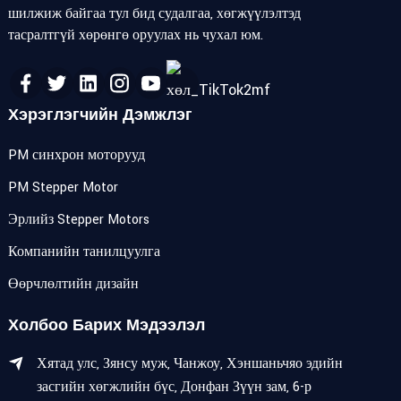
шилжиж байгаа тул бид судалгаа, хөгжүүлэлтэд
тасралтгүй хөрөнгө оруулах нь чухал юм.
Хэрэглэгчийн Дэмжлэг
PM синхрон моторууд
PM Stepper Motor
Эрлийз Stepper Motors
Компанийн танилцуулга
Өөрчлөлтийн дизайн
Холбоо Барих Мэдээлэл
Хятад улс, Зянсу муж, Чанжоу, Хэншаньчяо эдийн
засгийн хөгжлийн бүс, Донфан Зүүн зам, 6-р