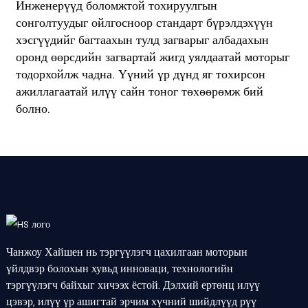
Инженерүүд боломжтой тохируулгын
сонголтуудыг ойлгосноор стандарт бүрэлдэхүүн
хэсгүүдийг багтаахын тулд загварыг албадахын
оронд өөрсдийн загвартай жигд уялдаатай моторыг
тодорхойлж чадна. Үүний үр дүнд яг тохирсон
ажиллагаатай илүү сайн тоног төхөөрөмж бий
болно.
Чанжоу Хайшен нь тэргүүлэгч цахилгаан моторын
үйлдвэр болохын хувьд инноваци, технологийн
тэргүүлэгч байхыг хичээх ёстой. Дэлхий ертөнц илүү
цэвэр, илүү үр ашигтай эрчим хүчний шийдлүүд рүү