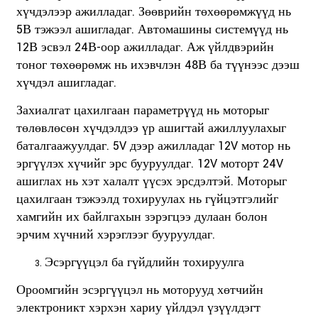
хүчдэлээр ажилладаг. Зөөврийн төхөөрөмжүүд нь
5В тэжээл ашигладаг. Автомашины системүүд нь
12В эсвэл 24В-оор ажилладаг. Аж үйлдвэрийн
тоног төхөөрөмж нь ихэвчлэн 48В ба түүнээс дээш
хүчдэл ашигладаг.
Захиалгат цахилгаан параметрүүд нь моторыг
төлөвлөсөн хүчдэлдээ үр ашигтай ажиллуулахыг
баталгаажуулдаг. 5V дээр ажилладаг 12V мотор нь
эргүүлэх хүчийг эрс бууруулдаг. 12V моторт 24V
ашиглах нь хэт халалт үүсэх эрсдэлтэй. Моторыг
цахилгаан тэжээлд тохируулах нь гүйцэтгэлийг
хамгийн их байлгахын зэрэгцээ дулаан болон
эрчим хүчний хэрэглээг бууруулдаг.
Эсэргүүцэл ба гүйдлийн тохируулга
Ороомгийн эсэргүүцэл нь моторууд хөтчийн
электроникт хэрхэн хариу үйлдэл үзүүлдэгт