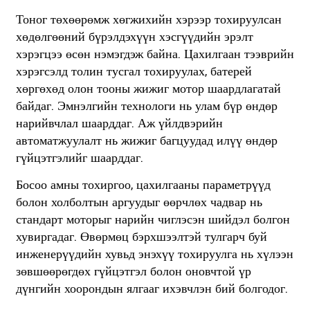
Тоног төхөөрөмж хөгжихийн хэрээр тохируулсан
хөдөлгөөний бүрэлдэхүүн хэсгүүдийн эрэлт
хэрэгцээ өсөн нэмэгдэж байна. Цахилгаан тээврийн
хэрэгсэлд толин тусгал тохируулах, батерей
хөргөхөд олон тооны жижиг мотор шаардлагатай
байдаг. Эмнэлгийн технологи нь улам бүр өндөр
нарийвчлал шаарддаг. Аж үйлдвэрийн
автоматжуулалт нь жижиг багцуудад илүү өндөр
гүйцэтгэлийг шаарддаг.
Босоо амны тохиргоо, цахилгааны параметрүүд
болон холболтын аргуудыг өөрчлөх чадвар нь
стандарт моторыг нарийн чиглэсэн шийдэл болгон
хувиргадаг. Өвөрмөц бэрхшээлтэй тулгарч буй
инженерүүдийн хувьд энэхүү тохируулга нь хүлээн
зөвшөөрөгдөх гүйцэтгэл болон оновчтой үр
дүнгийн хоорондын ялгааг ихэвчлэн бий болгодог.