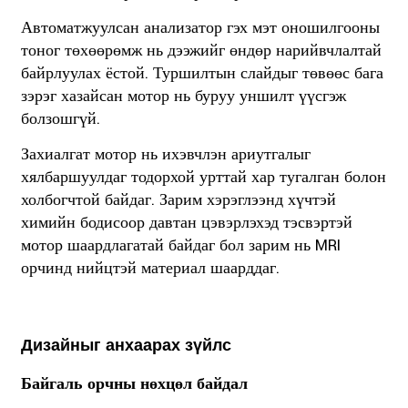
Автоматжуулсан анализатор гэх мэт оношилгооны
тоног төхөөрөмж нь дээжийг өндөр нарийвчлалтай
байрлуулах ёстой. Туршилтын слайдыг төвөөс бага
зэрэг хазайсан мотор нь буруу уншилт үүсгэж
болзошгүй.
Захиалгат мотор нь ихэвчлэн ариутгалыг
хялбаршуулдаг тодорхой урттай хар тугалган болон
холбогчтой байдаг. Зарим хэрэглээнд хүчтэй
химийн бодисоор давтан цэвэрлэхэд тэсвэртэй
мотор шаардлагатай байдаг бол зарим нь MRI
орчинд нийцтэй материал шаарддаг.
Дизайныг анхаарах зүйлс
Байгаль орчны нөхцөл байдал