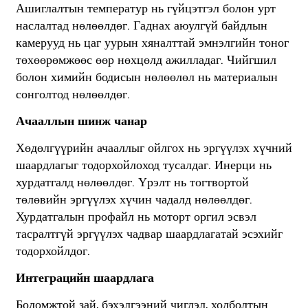
Ашиглалтын температур нь гүйцэтгэл болон урт
наслалтад нөлөөлдөг. Гаднах аюулгүй байдлын
камерууд нь цаг уурын хяналттай эмнэлгийн тоног
төхөөрөмжөөс өөр нөхцөлд ажилладаг. Чийгшил
болон химийн бодисын нөлөөлөл нь материалын
сонголтод нөлөөлдөг.
Ачааллын шинж чанар
Хөдөлгүүрийн ачааллыг ойлгох нь эргүүлэх хүчний
шаардлагыг тодорхойлоход тусалдаг. Инерци нь
хурдатгалд нөлөөлдөг. Үрэлт нь тогтвортой
төлөвийн эргүүлэх хүчин чадалд нөлөөлдөг.
Хурдатгалын профайл нь моторт оргил эсвэл
тасралтгүй эргүүлэх чадвар шаардлагатай эсэхийг
тодорхойлдог.
Интеграцийн шаардлага
Боломжтой зай, бэхэлгээний чиглэл, холболтын