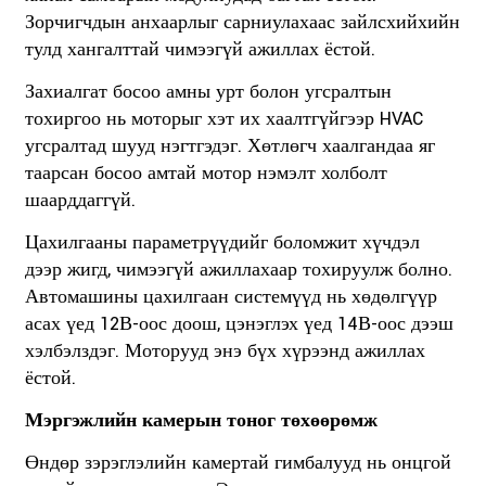
Зорчигчдын анхаарлыг сарниулахаас зайлсхийхийн
тулд хангалттай чимээгүй ажиллах ёстой.
Захиалгат босоо амны урт болон угсралтын
тохиргоо нь моторыг хэт их хаалтгүйгээр HVAC
угсралтад шууд нэгтгэдэг. Хөтлөгч хаалгандаа яг
таарсан босоо амтай мотор нэмэлт холболт
шаарддаггүй.
Цахилгааны параметрүүдийг боломжит хүчдэл
дээр жигд, чимээгүй ажиллахаар тохируулж болно.
Автомашины цахилгаан системүүд нь хөдөлгүүр
асах үед 12В-оос доош, цэнэглэх үед 14В-оос дээш
хэлбэлздэг. Моторууд энэ бүх хүрээнд ажиллах
ёстой.
Мэргэжлийн камерын тоног төхөөрөмж
Өндөр зэрэглэлийн камертай гимбалууд нь онцгой