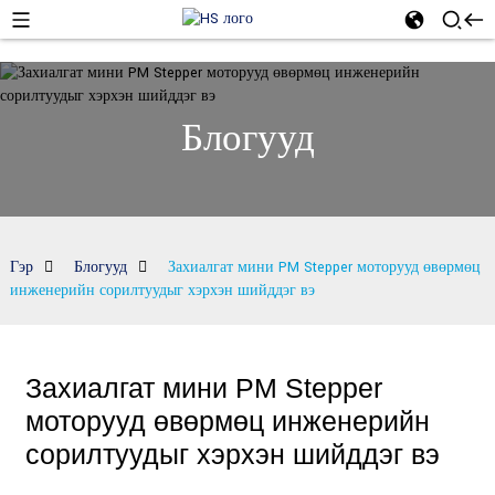
Блогууд
Гэр
Блогууд
Захиалгат мини PM Stepper моторууд өвөрмөц
инженерийн сорилтуудыг хэрхэн шийддэг вэ
Захиалгат мини PM Stepper
моторууд өвөрмөц инженерийн
сорилтуудыг хэрхэн шийддэг вэ