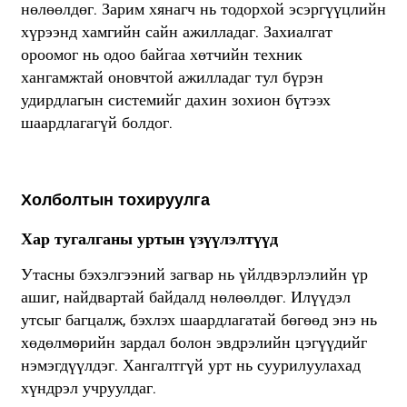
нөлөөлдөг. Зарим хянагч нь тодорхой эсэргүүцлийн
хүрээнд хамгийн сайн ажилладаг. Захиалгат
ороомог нь одоо байгаа хөтчийн техник
хангамжтай оновчтой ажилладаг тул бүрэн
удирдлагын системийг дахин зохион бүтээх
шаардлагагүй болдог.
Холболтын тохируулга
Хар тугалганы уртын үзүүлэлтүүд
Утасны бэхэлгээний загвар нь үйлдвэрлэлийн үр
ашиг, найдвартай байдалд нөлөөлдөг. Илүүдэл
утсыг багцалж, бэхлэх шаардлагатай бөгөөд энэ нь
хөдөлмөрийн зардал болон эвдрэлийн цэгүүдийг
нэмэгдүүлдэг. Хангалтгүй урт нь суурилуулахад
хүндрэл учруулдаг.