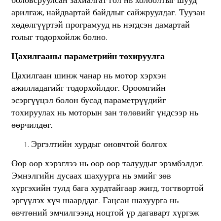
боловсруулсан захиалгат гол нь холболтыг шууд
арилгаж, найдвартай байдлыг сайжруулдаг. Туузан
хөдөлгүүртэй програмууд нь нэгдсэн дамартай
голыг тодорхойлж болно.
Цахилгааны параметрийн тохируулга
Цахилгаан шинж чанар нь мотор хэрхэн
ажилладагийг тодорхойлдог. Ороомгийн
эсэргүүцэл болон бусад параметрүүдийг
тохируулах нь моторын зан төлөвийг үндсээр нь
өөрчилдөг.
Эргэлтийн хурдыг оновчтой болгох
Өөр өөр хэрэглээ нь өөр өөр талуудыг эрэмбэлдэг.
Эмнэлгийн дусаах шахуурга нь эмийг зөв
хүргэхийн тулд бага хурдтайгаар жигд, тогтвортой
эргүүлэх хүч шаарддаг. Гацсан шахуурга нь
өвчтөний эмчилгээнд ноцтой үр дагаварт хүргэж