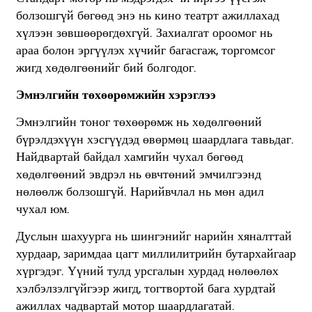
болзошгүй бөгөөд энэ нь кино театрт ажиллахад
хүлээн зөвшөөрөгдөхгүй. Захиалгат ороомог нь
араа болон эргүүлэх хүчийг багасгаж, торгомсог
жигд хөдөлгөөнийг бий болгодог.
Эмнэлгийн төхөөрөмжийн хэрэглээ
Эмнэлгийн тоног төхөөрөмж нь хөдөлгөөний
бүрэлдэхүүн хэсгүүдэд өвөрмөц шаардлага тавьдаг.
Найдвартай байдал хамгийн чухал бөгөөд
хөдөлгөөний эвдрэл нь өвчтөний эмчилгээнд
нөлөөлж болзошгүй. Нарийвчлал нь мөн адил
чухал юм.
Дуслын шахуурга нь шингэнийг нарийн хяналттай
хурдаар, заримдаа цагт миллилитрийн бутархайгаар
хүргэдэг. Үүний тулд урсгалын хурдад нөлөөлөх
хэлбэлзэлгүйгээр жигд, тогтвортой бага хурдтай
ажиллах чадвартай мотор шаардлагатай.