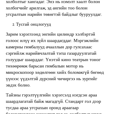
холболтыг хангадаг. Энэ нь нэмэлт хаалт болон
холбогчийг арилгаж, эд ангийн тоо болон
угсралтын нарийн төвөгтэй байдлыг бууруулдаг.
Тусгай онцлогууд
Зарим хэрэглээнд энгийн цилиндр хэлбэртэй
голоос илүү их зүйл шаардагддаг. Мэргэжлийн
камерны гимбалууд ачааллын дор гулсахаас
сэргийлж нарийвчлалтай тэгш газардуулгатай
голуудыг шаарддаг. Үнэтэй кино театрын тоног
төхөөрөмж барьсан гимбалын мотор нь
микроскопоор хөдөлгөөн хийх боломжгүй бөгөөд
үүнээс үүдэлтэй дүрсний чичиргээ нь зургийг
эвдэх болно.
Тайзны гэрэлтүүлгийн хэрэгсэлд нэгдсэн араа
шаардлагатай байж магадгүй. Стандарт гол дээр
тусдаа араа угсрахын оронд араагаар