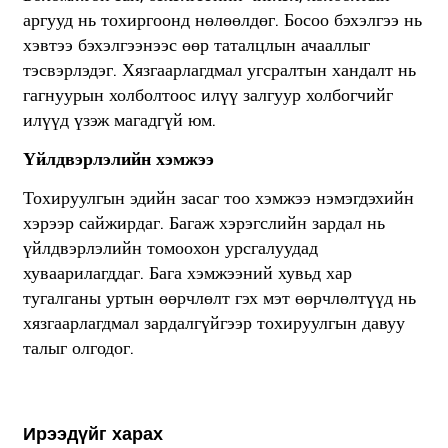
аргууд нь тохиргоонд нөлөөлдөг. Босоо бэхэлгээ нь
хэвтээ бэхэлгээнээс өөр таталцлын ачааллыг
тэсвэрлэдэг. Хязгаарлагдмал угсралтын хандалт нь
гагнуурын холболтоос илүү залгуур холбогчийг
илүүд үзэж магадгүй юм.
Үйлдвэрлэлийн хэмжээ
Тохируулгын эдийн засаг тоо хэмжээ нэмэгдэхийн
хэрээр сайжирдаг. Багаж хэрэгслийн зардал нь
үйлдвэрлэлийн томоохон урсгалуудад
хуваарилагддаг. Бага хэмжээний хувьд хар
тугалганы уртын өөрчлөлт гэх мэт өөрчлөлтүүд нь
хязгаарлагдмал зардалгүйгээр тохируулгын давуу
талыг олгодог.
Ирээдүйг харах