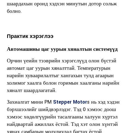
шаардахын оронд хэдхэн минутын дотор сольж
болно.
Практик хэрэглээ
Автомашины цаг уурын хяналтын системүүд
Орчин үеийн тээврийн хэрэгслүүд олон бүстэй
автомат цаг уурын хяналттай. Температурын
нарийн хуваарилалтыг хангахын тулд агаарын
холимог хаалга болон горимын хаалганы нарийн
хяналт шаардлагатай.
Захиалгат мини PM
Stepper Motor
s нь хэд хэдэн
бэрхшээлийг шийдвэрлэдэг. Тэд 0 хэмээс доош
хэмээс хөдөлгүүрийн тасалгааны халуун хүртэл
найдвартай ажиллах ёстой. Тэд хэт олон хүнтэй
хянах самбарын модулиудад багтах ёстой.