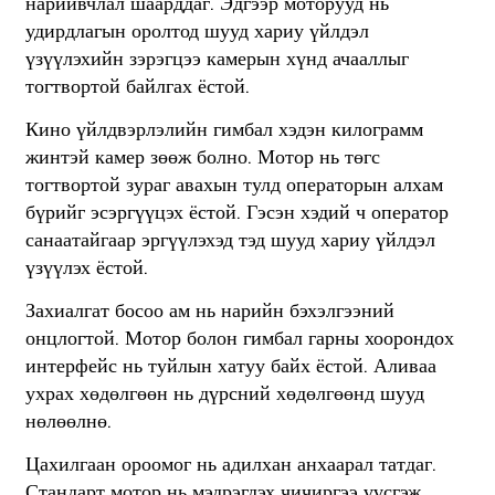
нарийвчлал шаарддаг. Эдгээр моторууд нь
удирдлагын оролтод шууд хариу үйлдэл
үзүүлэхийн зэрэгцээ камерын хүнд ачааллыг
тогтвортой байлгах ёстой.
Кино үйлдвэрлэлийн гимбал хэдэн килограмм
жинтэй камер зөөж болно. Мотор нь төгс
тогтвортой зураг авахын тулд операторын алхам
бүрийг эсэргүүцэх ёстой. Гэсэн хэдий ч оператор
санаатайгаар эргүүлэхэд тэд шууд хариу үйлдэл
үзүүлэх ёстой.
Захиалгат босоо ам нь нарийн бэхэлгээний
онцлогтой. Мотор болон гимбал гарны хоорондох
интерфейс нь туйлын хатуу байх ёстой. Аливаа
ухрах хөдөлгөөн нь дүрсний хөдөлгөөнд шууд
нөлөөлнө.
Цахилгаан ороомог нь адилхан анхаарал татдаг.
Стандарт мотор нь мэдрэгдэх чичиргээ үүсгэж