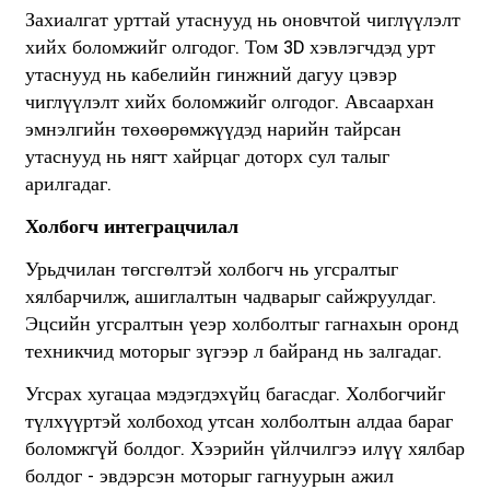
Захиалгат урттай утаснууд нь оновчтой чиглүүлэлт
хийх боломжийг олгодог. Том 3D хэвлэгчдэд урт
утаснууд нь кабелийн гинжний дагуу цэвэр
чиглүүлэлт хийх боломжийг олгодог. Авсаархан
эмнэлгийн төхөөрөмжүүдэд нарийн тайрсан
утаснууд нь нягт хайрцаг доторх сул талыг
арилгадаг.
Холбогч интеграцчилал
Урьдчилан төгсгөлтэй холбогч нь угсралтыг
хялбарчилж, ашиглалтын чадварыг сайжруулдаг.
Эцсийн угсралтын үеэр холболтыг гагнахын оронд
техникчид моторыг зүгээр л байранд нь залгадаг.
Угсрах хугацаа мэдэгдэхүйц багасдаг. Холбогчийг
түлхүүртэй холбоход утсан холболтын алдаа бараг
боломжгүй болдог. Хээрийн үйлчилгээ илүү хялбар
болдог - эвдэрсэн моторыг гагнуурын ажил