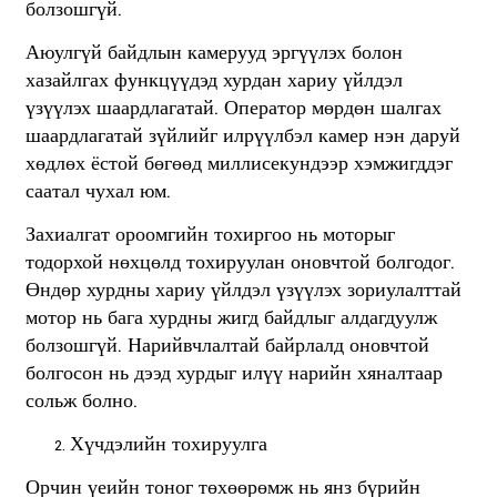
болзошгүй.
Аюулгүй байдлын камерууд эргүүлэх болон
хазайлгах функцүүдэд хурдан хариу үйлдэл
үзүүлэх шаардлагатай. Оператор мөрдөн шалгах
шаардлагатай зүйлийг илрүүлбэл камер нэн даруй
хөдлөх ёстой бөгөөд миллисекундээр хэмжигддэг
саатал чухал юм.
Захиалгат ороомгийн тохиргоо нь моторыг
тодорхой нөхцөлд тохируулан оновчтой болгодог.
Өндөр хурдны хариу үйлдэл үзүүлэх зориулалттай
мотор нь бага хурдны жигд байдлыг алдагдуулж
болзошгүй. Нарийвчлалтай байрлалд оновчтой
болгосон нь дээд хурдыг илүү нарийн хяналтаар
сольж болно.
Хүчдэлийн тохируулга
Орчин үеийн тоног төхөөрөмж нь янз бүрийн