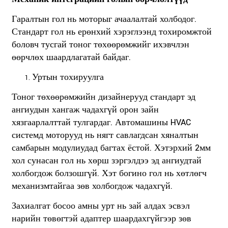
Гаралтын гол нь моторыг ачаалалтай холбодог.
Стандарт гол нь ерөнхий хэрэглээнд тохиромжтой
боловч тусгай тоног төхөөрөмжийг ихэвчлэн
өөрчлөх шаардлагатай байдаг.
Уртын тохируулга
Тоног төхөөрөмжийн дизайнерууд стандарт эд
ангиудын хангаж чадахгүй орон зайн
хязгаарлалттай тулгардаг. Автомашины HVAC
системд моторууд нь нягт савлагдсан хяналтын
самбарын модулиудад багтах ёстой. Хэтэрхий 2мм
хол сунасан гол нь хөрш зэргэлдээ эд ангиудтай
холбогдож болзошгүй. Хэт богино гол нь хөтлөгч
механизмтайгаа зөв холбогдож чадахгүй.
Захиалгат босоо амны урт нь зай алдах эсвэл
нарийн төвөгтэй адаптер шаардахгүйгээр зөв