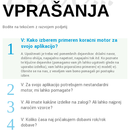
VPRAŠANJA
Bodite na tekočem z razvojem podjetij
V: Kako izberem primeren koračni motor za
1
svojo aplikacijo?
A: Upoštevati je treba več pomembnih dejavnikov: držalni navor,
dolžino ohišja, napajalno napetost, napajalni tok itd. Ko poznate
te ključne dejavnike (pomagamo vam jih lahko ugotoviti glede na
uporabo izdelka), vam lahko priporočimo primeren(-e) model(-e).
Obrnite se na nas, z veseljem vam bomo pomagali pri postopku
izbire.
2
V: Za svojo aplikacijo potrebujem nestandardni
motor, mi lahko pomagate?
3
V: Ali imate kakšne izdelke na zalogi? Ali lahko najprej
naročim vzorce?
4
V: Koliko časa naj pričakujem dobavni rok/rok
dobave?