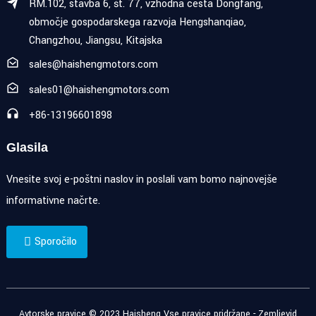
RM.102, stavba 6, št. 77, vzhodna cesta Dongfang,
območje gospodarskega razvoja Hengshanqiao,
Changzhou, Jiangsu, Kitajska
sales@haishengmotors.com
sales01@haishengmotors.com
+86-13196601898
Glasila
Vnesite svoj e-poštni naslov in poslali vam bomo najnovejše
informativne načrte.
Sporočilo
Avtorske pravice © 2023 Haisheng Vse pravice pridržane -
Zemljevid