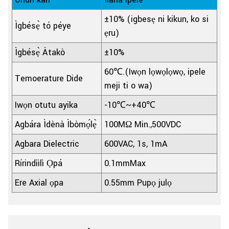
±10% (igbesẹ ni kikun, ko si
Ìgbésẹ̀ tó péye
ẹru)
Ìgbésẹ̀ Àtakò
±10%
60℃.(Iwọn lọwọlọwọ, ipele
Temoerature Dide
meji ti o wa)
Iwọn otutu ayika
-10℃~+40℃
Agbára Ìdènà Ìbòmọ́lẹ̀
100MΩ Min.,500VDC
Agbara Dielectric
600VAC, 1s, 1mA
Rírindììlì Ọpá
0.1mmMax
Ere Axial ọpa
0.55mm Pupọ julọ