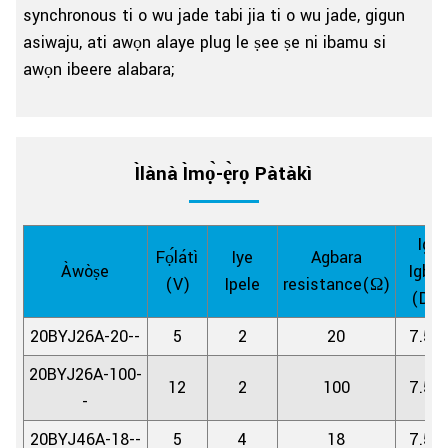
synchronous ti o wu jade tabi jia ti o wu jade, gigun
asiwaju, ati awọn alaye plug le ṣee ṣe ni ibamu si
awọn ibeere alabara;
Ìlànà Ìmọ̀-ẹ̀rọ Pàtàkì
Igu
Fọ́látì
Iye
Agbara
Àwòṣe
Igbe
(V)
Ipele
resistance(Ω)
(DEG
20BYJ26A-20--
5
2
20
7.5/
20BYJ26A-100-
12
2
100
7.5/
-
20BYJ46A-18--
5
4
18
7.5/