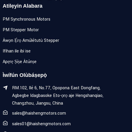
Atilẹyin Alabara
PM Synchronous Motors
PM Stepper Motor
Àwọn Ẹ̀rọ Amúlétutù Stepper
Ifihan ile ibi ise
Apẹrẹ Ṣíṣe Àtúnṣe
Ìwífún Olùbáṣepọ̀
RM.102, Ilé 6, No.77, Opopona East Dongfang,
Agbegbe Idagbasoke Eto-ọrọ aje Hengshanqiao,
Changzhou, Jiangsu, China
sales@haishengmotors.com
sales01@haishengmotors.com