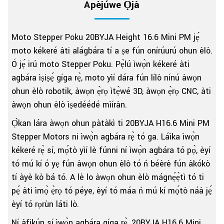
Àpèjúwe Ọjà
Moto Stepper Poku 20BYJA Height 16.6 Mini PM jẹ́
moto kékeré àti alágbára tí a ṣe fún onírúurú ohun èlò.
Ó jẹ́ irú moto Stepper Poku. Pẹ̀lú ìwọ̀n kékeré àti
agbára ìṣiṣẹ́ gíga rẹ̀, moto yìí dára fún lílò nínú àwọn
ohun èlò robotik, àwọn ẹ̀rọ ìtẹ̀wé 3D, àwọn ẹ̀rọ CNC, àti
àwọn ohun èlò ìṣedéédé mìíràn.
Ọ̀kan lára ​​àwọn ohun pàtàkì ti 20BYJA H16.6 Mini PM
Stepper Motors ni ìwọ̀n agbára rẹ̀ tó ga. Láìka ìwọ̀n
kékeré rẹ̀ sí, mọ́tò yìí lè fúnni ní ìwọ̀n agbára tó pọ̀, èyí
tó mú kí ó yẹ fún àwọn ohun èlò tó ń béèrè fún àkókò
tí àyè kò bá tó. A lè lo àwọn ohun èlò mágnẹ́ẹ̀tì tó ti
pẹ́ àti ìmọ̀ ẹ̀rọ tó péye, èyí tó máa ń mú kí mọ́tò náà jẹ́
èyí tó rọrùn láti lò.
Ní àfikún sí ìwọ̀n agbára gíga rẹ̀, 20BYJA H16.6 Mini