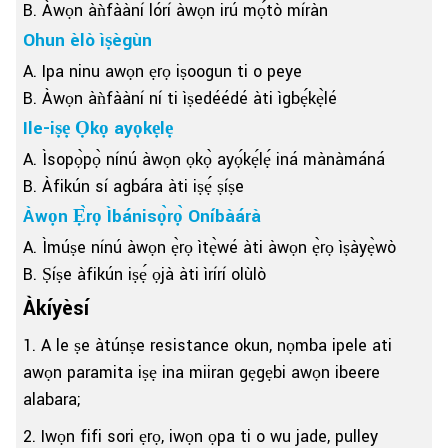
B. Àwọn àǹfààní lórí àwọn irú mọ́tò míràn
Ohun èlò ìṣègùn
A. Ipa ninu awọn ẹrọ iṣoogun ti o peye
B. Àwọn àǹfààní ní ti ìṣedéédé àti ìgbẹ́kẹ̀lé
Ile-iṣẹ Ọkọ ayọkẹlẹ
A. Ìsopọ̀pọ̀ nínú àwọn ọkọ̀ ayọ́kẹ́lẹ́ iná mànàmáná
B. Àfikún sí agbára àti iṣẹ́ ṣíṣe
Àwọn Ẹ̀rọ Ìbánisọ̀rọ̀ Oníbàárà
A. Ìmúṣe nínú àwọn ẹ̀rọ ìtẹ̀wé àti àwọn ẹ̀rọ ìṣàyẹ̀wò
B. Ṣíṣe àfikún iṣẹ́ ọjà àti ìrírí olùlò
Àkíyèsí
1. A le ṣe àtúnṣe resistance okun, nọmba ipele ati
awọn paramita iṣẹ ina miiran gẹgẹbi awọn ibeere
alabara;
2. Iwọn fifi sori ẹrọ, iwọn ọpa ti o wu jade, pulley