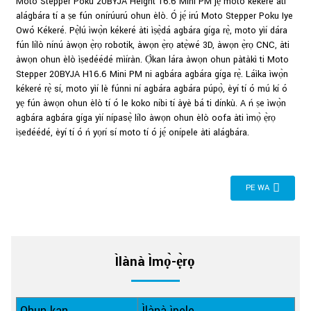
Moto Stepper Poku 20BYJA Height 16.6 Mini PM jẹ́ moto kékeré àti
alágbára tí a ṣe fún onírúurú ohun èlò. Ó jẹ́ irú Moto Stepper Poku Iye
Owó Kékeré. Pẹ̀lú ìwọ̀n kékeré àti ìṣẹ̀dá agbára gíga rẹ̀, moto yìí dára
fún lílò nínú àwọn ẹ̀rọ robotik, àwọn ẹ̀rọ atẹ̀wé 3D, àwọn ẹ̀rọ CNC, àti
àwọn ohun èlò ìṣedéédé mìíràn. Ọ̀kan lára ​​àwọn ohun pàtàkì ti Moto
Stepper 20BYJA H16.6 Mini PM ni agbára agbára gíga rẹ̀. Láìka ìwọ̀n
kékeré rẹ̀ sí, moto yìí lè fúnni ní agbára agbára púpọ̀, èyí tí ó mú kí ó
yẹ fún àwọn ohun èlò tí ó le koko níbi tí àyè bá ti dínkù. A ń ṣe ìwọ̀n
agbára agbára gíga yìí nípasẹ̀ lílo àwọn ohun èlò oofa àti ìmọ̀ ẹ̀rọ
ìṣedéédé, èyí tí ó ń yọrí sí moto tí ó jẹ́ onípele àti alágbára.
PE WA
Ìlànà Ìmọ̀-ẹ̀rọ
Ohun kan
Ìlànà ìpele