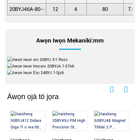
20BYJ46A-80--
12
4
80
7.5/
Awọn Iwọn Mekaniki:mm
Àwọn ọjà tó jọra