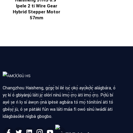
Haisheng 57HS 0.9°
Ipele 2 ti Wire Gear
Hybrid Stepper Motor
57mm
Changzhou Haisheng, gẹ́gẹ́ bí ilé iṣẹ́ ọkọ̀ ayọ́kẹ́lẹ́ alágbára, ó
yẹ kí ó gbìyànjú láti jẹ́ olórí nínú ìmọ̀ ẹ̀rọ àti ìmọ̀ ẹ̀rọ. Pẹ̀lú bí
ayé ṣe ń lọ sí àwọn ọ̀nà ìpèsè agbára tó mọ́ tónítóní àti tó
gbéṣẹ́ jù, ó ṣe pàtàkì fún wa láti máa fi owó sínú ìwádìí àti
ìdàgbàsókè nígbà gbogbo.