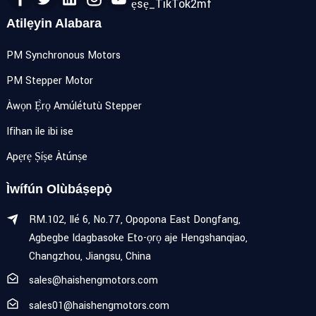
Atilẹyin Alabara
PM Synchronous Motors
PM Stepper Motor
Àwọn Ẹ̀rọ Amúlétutù Stepper
Ifihan ile ibi ise
Apẹrẹ Ṣíṣe Àtúnṣe
Ìwífún Olùbáṣepọ̀
RM.102, Ilé 6, No.77, Opopona East Dongfang,
Agbegbe Idagbasoke Eto-ọrọ aje Hengshanqiao,
Changzhou, Jiangsu, China
sales@haishengmotors.com
sales01@haishengmotors.com