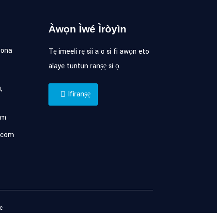
Àwọn Ìwé Ìròyìn
pona
Tẹ imeeli rẹ sii a o si fi awọn eto
alaye tuntun ranṣẹ si ọ.
,
Ifiranṣẹ
om
.com
e