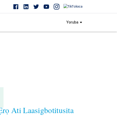
Yoruba
1
rọ Ati Laasigbotitusita