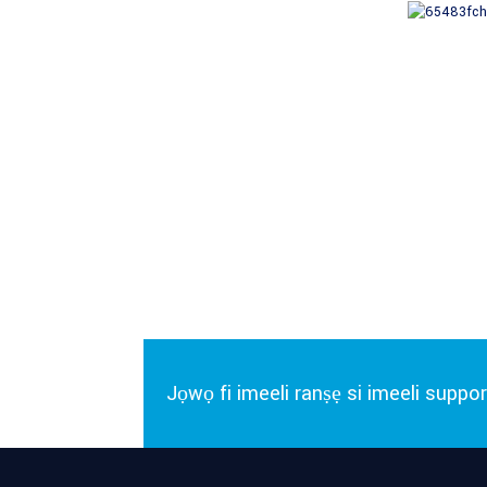
Jọwọ fi imeeli ranṣẹ si imeeli
suppo