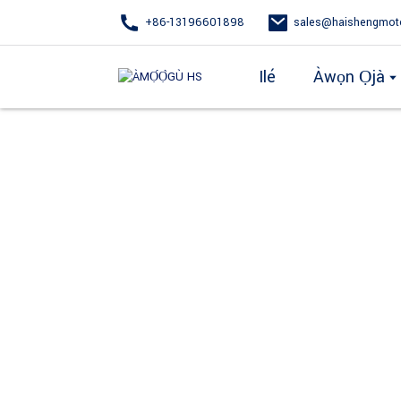
+86-13196601898
sales@haishengmot
Ilé
Àwọn Ọjà