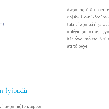
Àwọn mọ́tò Stepper lè j
dojúkọ àwọn ìṣòro ìmọ̀ ẹ̀
tàbí tí wọ́n bá ń ṣe à
àtìlẹ́yìn ọdún méjì lẹ́y
ìrànlọ́wọ́ ìmọ̀ ẹ̀rọ, ó sì
àti tó péye.
 Ìyípadà
ọ sí, àwọn mọ́tò stepper