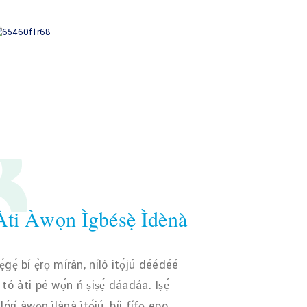
3
 Àti Àwọn Ìgbésẹ̀ Ìdènà
gẹ́ bí ẹ̀rọ míràn, nílò ìtọ́jú déédéé
́ tó àti pé wọ́n ń ṣiṣẹ́ dáadáa. Iṣẹ́
à lórí àwọn ìlànà ìtọ́jú, bíi fífọ epo,