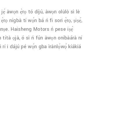
ẹ́ àwọn ẹ̀rọ tó díjú, àwọn olùlò sì lè
rọ nígbà tí wọ́n bá ń fi sori ẹ̀rọ, ṣiṣẹ́,
túnṣe. Haisheng Motors ń pese iṣẹ́
ìn títà ọjà, ó sì ń fún àwọn oníbàárà ní
 ń rí i dájú pé wọ́n gba ìrànlọ́wọ́ kíákíá