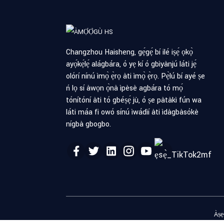
Changzhou Haisheng, gẹ́gẹ́ bí ilé iṣẹ́ ọkọ̀
ayọ́kẹ́lẹ́ alágbára, ó yẹ kí ó gbìyànjú láti jẹ́
olórí nínú ìmọ̀ ẹ̀rọ àti ìmọ̀ ẹ̀rọ. Pẹ̀lú bí ayé ṣe
ń lọ sí àwọn ọ̀nà ìpèsè agbára tó mọ́
tónítóní àti tó gbéṣẹ́ jù, ó ṣe pàtàkì fún wa
láti máa fi owó sínú ìwádìí àti ìdàgbàsókè
nígbà gbogbo.
Àṣẹ