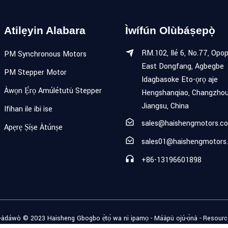
Atilẹyin Alabara
Ìwífún Olùbáṣepọ̀
RM.102, Ilé 6, No.77, Opo
PM Synchronous Motors
East Dongfang, Agbegbe
PM Stepper Motor
Idagbasoke Eto-ọrọ aje
Àwọn Ẹ̀rọ Amúlétutù Stepper
Hengshanqiao, Changzhou
Jiangsu, China
Ifihan ile ibi ise
sales@haishengmotors.c
Apẹrẹ Ṣíṣe Àtúnṣe
sales01@haishengmotors
+86-13196601898
-àdáwò © 2023 Haisheng Gbogbo ẹ̀tọ́ wa ni ipamọ -
Máàpù ojú-ọ̀nà
-
Resourc