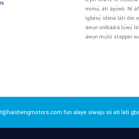
mímọ́, àti àyẹ̀wò. Ní 
ìgbésẹ̀ ìdènà láti dín 
àwọn oníbàárà lọ́wọ́ lá
àwọn mọ́tò stepper wọ
rt@haishengmotors.com
fun alaye siwaju sii ati lati gb