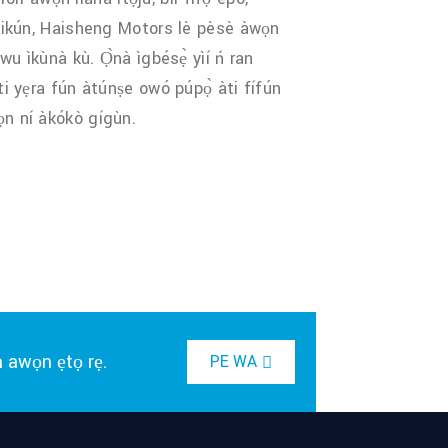
àfikún, Haisheng Motors lè pèsè àwọn
ewu ìkùnà kù. Ọ̀nà ìgbésẹ̀ yìí ń ran
ti yẹra fún àtúnṣe owó púpọ̀ àti fífún
n ní àkókò gígùn.
a awọn ẹtọ rẹ.
PE WA