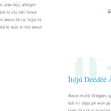
ọ̀ràn bẹ́ẹ̀, àtìlẹ́yìn
 ní ẹ̀tọ́ láti túnṣe
 àwọn ilé iṣẹ́ ìtọ́jú tó
ákíá kí wọ́n sì tún àwọn
0
Ìtọ́jú Déédéé
Àwọn mọ́tò Stepper, gẹ́
láti rí i dájú pé wọ́n pẹ
lẹ́yìn títà lè ní ìtọ́sọ́n