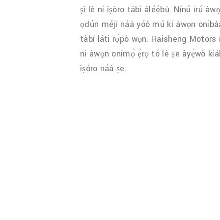
ṣì lè ní ìṣòro tàbí àléébù. Nínú irú àwọn 
ọdún méjì náà yóò mú kí àwọn oníbàárà
tàbí láti rọ́pò wọn. Haisheng Motors ní
ní àwọn onímọ̀ ẹ̀rọ tó lè ṣe àyẹ̀wò kí
ìṣòro náà ṣe.