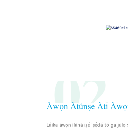
02
Àwọn Àtúnṣe Àti Àwọn
Láìka àwọn ìlànà iṣẹ́ ìṣẹ̀dá tó ga jùl