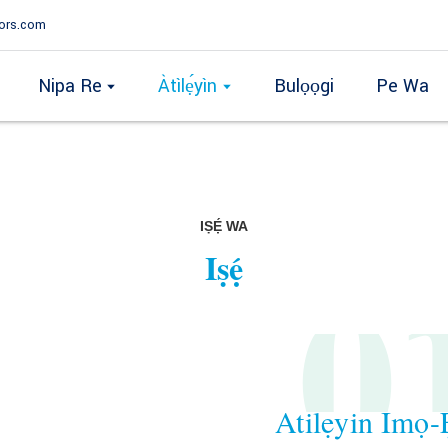
ors.com
Nipa Re
Àtìlẹ́yìn
Bulọọgi
Pe Wa
IṢẸ́ WA
0
Iṣẹ́
Atilẹyin Imọ-Ẹ