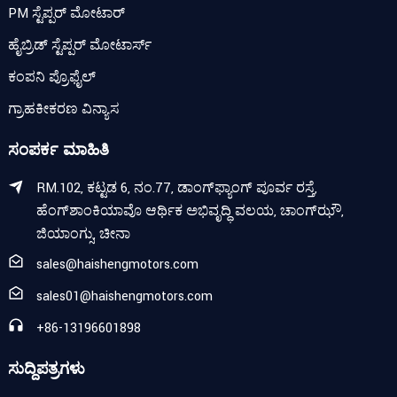
PM ಸ್ಟೆಪ್ಪರ್ ಮೋಟಾರ್
ಹೈಬ್ರಿಡ್ ಸ್ಟೆಪ್ಪರ್ ಮೋಟಾರ್ಸ್
ಕಂಪನಿ ಪ್ರೊಫೈಲ್
ಗ್ರಾಹಕೀಕರಣ ವಿನ್ಯಾಸ
ಸಂಪರ್ಕ ಮಾಹಿತಿ
RM.102, ಕಟ್ಟಡ 6, ನಂ.77, ಡಾಂಗ್‌ಫ್ಯಾಂಗ್ ಪೂರ್ವ ರಸ್ತೆ,
ಹೆಂಗ್‌ಶಾಂಕಿಯಾವೊ ಆರ್ಥಿಕ ಅಭಿವೃದ್ಧಿ ವಲಯ, ಚಾಂಗ್‌ಝೌ,
ಜಿಯಾಂಗ್ಸು, ಚೀನಾ
sales@haishengmotors.com
sales01@haishengmotors.com
+86-13196601898
ಸುದ್ದಿಪತ್ರಗಳು