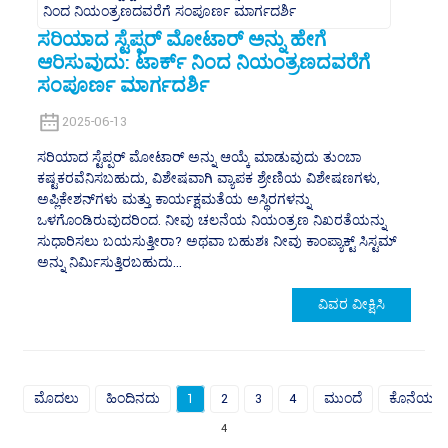
ಸರಿಯಾದ ಸ್ಟೆಪ್ಪರ್ ಮೋಟಾರ್ ಅನ್ನು ಹೇಗೆ
ಆರಿಸುವುದು: ಟಾರ್ಕ್ ನಿಂದ ನಿಯಂತ್ರಣದವರೆಗೆ
ಸಂಪೂರ್ಣ ಮಾರ್ಗದರ್ಶಿ
2025-06-13
ಸರಿಯಾದ ಸ್ಟೆಪ್ಪರ್ ಮೋಟಾರ್ ಅನ್ನು ಆಯ್ಕೆ ಮಾಡುವುದು ತುಂಬಾ
ಕಷ್ಟಕರವೆನಿಸಬಹುದು, ವಿಶೇಷವಾಗಿ ವ್ಯಾಪಕ ಶ್ರೇಣಿಯ ವಿಶೇಷಣಗಳು,
ಅಪ್ಲಿಕೇಶನ್‌ಗಳು ಮತ್ತು ಕಾರ್ಯಕ್ಷಮತೆಯ ಅಸ್ಥಿರಗಳನ್ನು
ಒಳಗೊಂಡಿರುವುದರಿಂದ. ನೀವು ಚಲನೆಯ ನಿಯಂತ್ರಣ ನಿಖರತೆಯನ್ನು
ಸುಧಾರಿಸಲು ಬಯಸುತ್ತೀರಾ? ಅಥವಾ ಬಹುಶಃ ನೀವು ಕಾಂಪ್ಯಾಕ್ಟ್ ಸಿಸ್ಟಮ್
ಅನ್ನು ನಿರ್ಮಿಸುತ್ತಿರಬಹುದು...
ವಿವರ ವೀಕ್ಷಿಸಿ
ಮೊದಲು
ಹಿಂದಿನದು
1
2
3
4
ಮುಂದೆ
ಕೊನೆಯದ
4