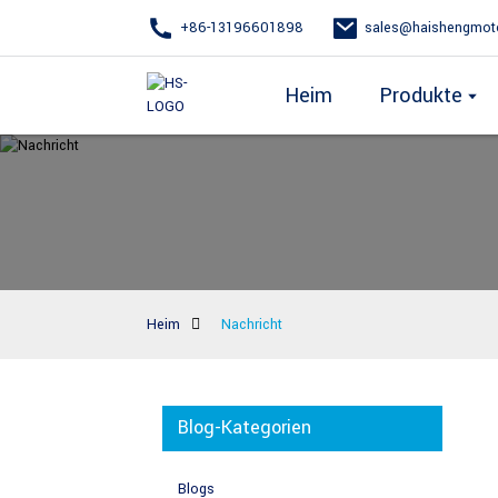
+86-13196601898
sales@haishengmot
Heim
Produkte
Heim
Nachricht
Blog-Kategorien
Blogs