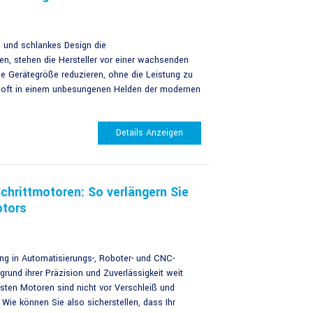
es und schlankes Design die
en, stehen die Hersteller vor einer wachsenden
ie Gerätegröße reduzieren, ohne die Leistung zu
gt oft in einem unbesungenen Helden der modernen
Details Anzeigen
chrittmotoren: So verlängern Sie
otors
g in Automatisierungs-, Roboter- und CNC-
rund ihrer Präzision und Zuverlässigkeit weit
esten Motoren sind nicht vor Verschleiß und
. Wie können Sie also sicherstellen, dass Ihr