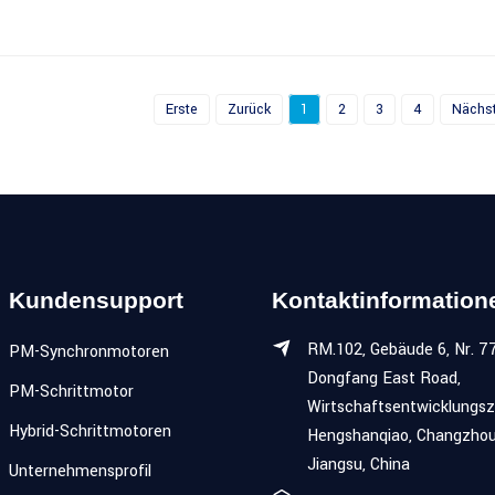
Erste
Zurück
1
2
3
4
Nächs
Kundensupport
Kontaktinformation
RM.102, Gebäude 6, Nr. 77
PM-Synchronmotoren
Dongfang East Road,
PM-Schrittmotor
Wirtschaftsentwicklungs
Hybrid-Schrittmotoren
Hengshanqiao, Changzhou
Jiangsu, China
Unternehmensprofil