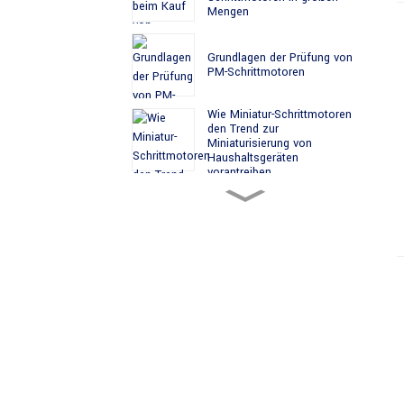
Mengen
Grundlagen der Prüfung von
PM-Schrittmotoren
Wie Miniatur-Schrittmotoren
den Trend zur
Miniaturisierung von
Haushaltsgeräten
vorantreiben
Wartungsleitfaden für
Schrittmotoren: So
verlängern Sie die
Lebensdauer des Motors
Ein Vergleich von
Permanentmagnet-
Schrittmotoren und
Reluktanz-Schrittmotoren
Wartungsleitfaden für
Schrittmotoren: So
verlängern Sie die
Lebensdauer des Motors