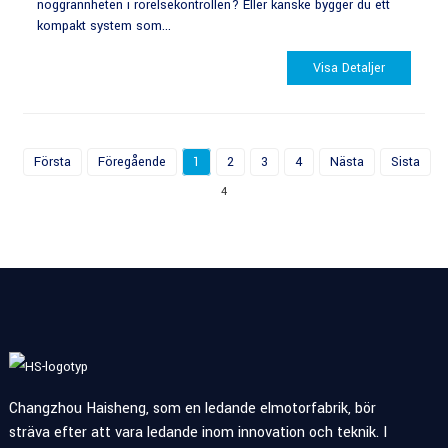
noggrannheten i rörelsekontrollen? Eller kanske bygger du ett
kompakt system som...
Visa Detaljer
Första
Föregående
1
2
3
4
Nästa
Sista
To
4
Changzhou Haisheng, som en ledande elmotorfabrik, bör
sträva efter att vara ledande inom innovation och teknik. I