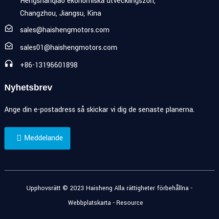
Hengshanqiao ekonomiska utvecklingszon,
Changzhou, Jiangsu, Kina
sales@haishengmotors.com
sales01@haishengmotors.com
+86-13196601898
Nyhetsbrev
Ange din e-postadress så skickar vi dig de senaste planerna.
Meddelande
Upphovsrätt © 2023 Haisheng Alla rättigheter förbehållna -
Webbplatskarta
-
Resource