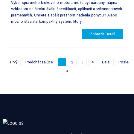
Výber správneho krokového motora môže byť náročný, najmä
vzhľadom na širokú škálu špecifikácií, aplikácií a výkonnostných
premenných. Chcete zlepšiť presnosť riadenia pohybu? Alebo
možno staviate kompaktný systém, ktorý...
Zobraziť Detail
Prvý
Predchádzajúce
1
2
3
4
Ďalej
Posledn
4