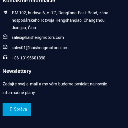
Kontaktné Informácie
RM.102, budova 6, č. 77, Dongfang East Road, zóna
hospodárskeho rozvoja Hengshanqiao, Changzhou,
Jiangsu, Čína
sales@haishengmotors.com
sales01@haishengmotors.com
+86-13196601898
Newslettery
Zadajte svoj e-mail a my vám budeme posielať najnovšie
informačné plány.
Správa