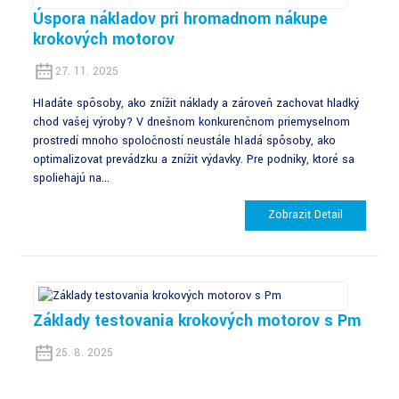
Úspora nákladov pri hromadnom nákupe
krokových motorov
27. 11. 2025
Hľadáte spôsoby, ako znížiť náklady a zároveň zachovať hladký
chod vašej výroby? V dnešnom konkurenčnom priemyselnom
prostredí mnoho spoločností neustále hľadá spôsoby, ako
optimalizovať prevádzku a znížiť výdavky. Pre podniky, ktoré sa
spoliehajú na...
Zobraziť Detail
Základy testovania krokových motorov s Pm
25. 8. 2025