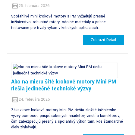
25. februára 2026
Spoľahlivé mini krokové motory s PM vyžadujú presné
inžinierstvo: robustné rotory, odolné materiály a prísne
testovanie pre trvalý výkon v kritických aplikáciách.
Zobraziť Detail
Ako na mieru šité krokové motory Mini PM
riešia jedinečné technické výzvy
24. februára 2026
Zákazkové krokové motory Mini PM riešia zložité inžinierske
výzvy pomocou prispôsobených hriadeľov, vinutí a konektorov,
čím zabezpečujú presný a spoľahlivý výkon tam, kde štandardné
diely zlyhávajú.