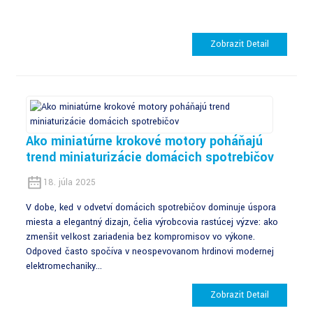
Zobraziť Detail
Ako miniatúrne krokové motory poháňajú
trend miniaturizácie domácich spotrebičov
18. júla 2025
V dobe, keď v odvetví domácich spotrebičov dominuje úspora
miesta a elegantný dizajn, čelia výrobcovia rastúcej výzve: ako
zmenšiť veľkosť zariadenia bez kompromisov vo výkone.
Odpoveď často spočíva v neospevovanom hrdinovi modernej
elektromechaniky...
Zobraziť Detail