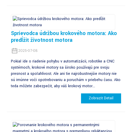
Sprievodca údržbou krokového motora: Ako
predĺžiť životnosť motora
2025-07-08
Pokiaľ ide o riadenie pohybu v automatizácii, robotike a CNC
systémoch, krokové motory sa široko používajú pre svoju
presnosť a spoľahlivosť. Ale ani tie najrobustnejšie motory nie
sú imúnne voči opotrebovaniu a poruchám v priebehu času. Ako
teda môžete zabezpečiť, aby váš krokový motor...
Zobraziť Detail