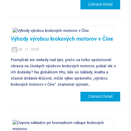
Zobraziť Detail
Výhody výrobcu krokových motorov v Číne
28. 11. 2025
Premýšľali ste niekedy nad tým, prečo sa toľko spoločností
obracia na čínskych výrobcov krokových motorov, pokiaľ ide o
ich dodávky? Na globálnom trhu, kde sú náklady, kvalita a
včasné dodanie kľúčové, môže výber správneho „výrobcu
krokových motorov v Číne“ znamenať význam...
Zobraziť Detail