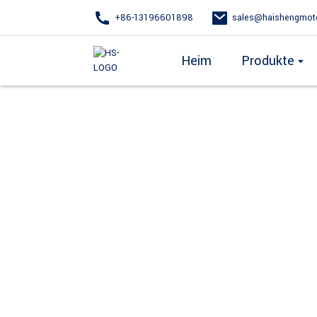
+86-13196601898
sales@haishengmot
Heim
Produkte