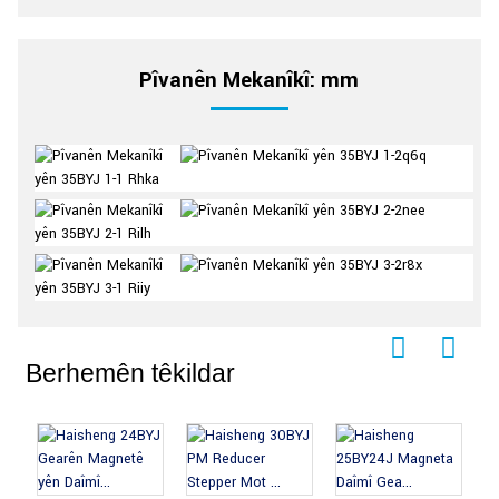
Pîvanên Mekanîkî: mm
Berhemên têkildar