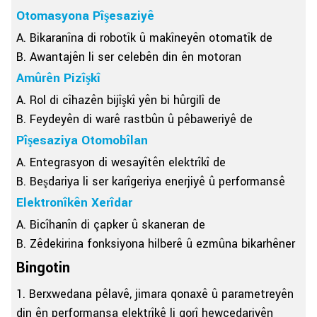
Otomasyona Pîşesaziyê
A. Bikaranîna di robotîk û makîneyên otomatîk de
B. Awantajên li ser celebên din ên motoran
Amûrên Pizîşkî
A. Rol di cîhazên bijîşkî yên bi hûrgilî de
B. Feydeyên di warê rastbûn û pêbaweriyê de
Pîşesaziya Otomobîlan
A. Entegrasyon di wesayîtên elektrîkî de
B. Beşdariya li ser karîgeriya enerjiyê û performansê
Elektronîkên Xerîdar
A. Bicîhanîn di çapker û skaneran de
B. Zêdekirina fonksiyona hilberê û ezmûna bikarhêner
Bingotin
1. Berxwedana pêlavê, jimara qonaxê û parametreyên
din ên performansa elektrîkê li gorî hewcedariyên