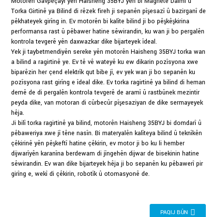
Motorên Gavpêçayî yên Haisheng 35BYJ yên bi Magnetê Daîmî û
Torka Girtinê ya Bilind di rêzek fireh ji sepanên pîşesazî û bazirganî de
pêkhateyek girîng in. Ev motorên bi kalîte bilind ji bo pêşkêşkirina
performansa rast û pêbawer hatine sêwirandin, ku wan ji bo pergalên
kontrola tevgerê yên daxwazkar dike bijarteyek îdeal.
Yek ji taybetmendiyên sereke yên motorên Haisheng 35BYJ torka wan
a bilind a ragirtinê ye. Ev tê vê wateyê ku ew dikarin pozîsyona xwe
biparêzin her çend elektrîk qut bibe jî, ev yek wan ji bo sepanên ku
pozîsyona rast girîng e îdeal dike. Ev torka ragirtinê ya bilind di heman
demê de di pergalên kontrola tevgerê de aramî û rastbûnek mezintir
peyda dike, van motoran di cûrbecûr pîşesaziyan de dike sermayeyek
hêja.
Ji bilî torka ragirtinê ya bilind, motorên Haisheng 35BYJ bi domdarî û
pêbaweriya xwe jî têne nasîn. Bi materyalên kalîteya bilind û teknîkên
çêkirinê yên pêşkeftî hatine çêkirin, ev motor ji bo ku li hember
dijwarîyên karanîna berdewam di jîngehên dijwar de bisekinin hatine
sêwirandin. Ev wan dike bijarteyek hêja ji bo sepanên ku pêbawerî pir
girîng e, wekî di çêkirin, robotîk û otomasyonê de.
PAQIJ BÛN