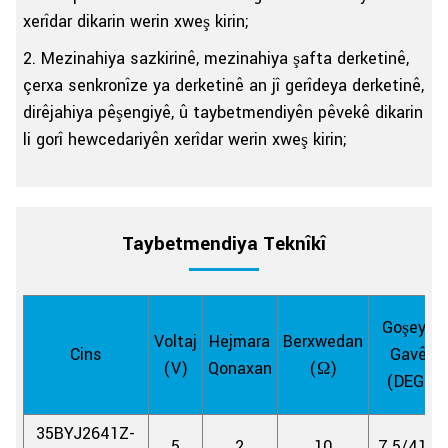
xerîdar dikarin werin xweş kirin;
2. Mezinahiya sazkirinê, mezinahiya şafta derketinê,
çerxa senkronîze ya derketinê an jî gerîdeya derketinê,
dirêjahiya pêşengiyê, û taybetmendiyên pêvekê dikarin
li gorî hewcedariyên xerîdar werin xweş kirin;
Taybetmendiya Teknîkî
Goşeya
Voltaj
Hejmara
Berxwedan
Cins
Gavê
(V)
Qonaxan
(Ω)
(DEG)
35BYJ2641Z-
5
2
10
7.5/41.6