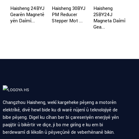
Haisheng 24BYJ
Haisheng 30BYJ
Haisheng
Gearên Magnetê
PM Reducer
25BY24J
H
yên Daîmî...
Stepper Mot ...
Magneta Daîmî
3
Gea...
R
Ra
Changzhou Haisheng, wekî kargeheke pêşeng a motorên
elektrîkê, divê hewl bide ku di warê nûjenî û teknolojiyê de
bibe pêşeng. Digel ku cîhan ber bi çareseriyên enerjiyê yên
paqijtir û bikêrtir ve diçe, ji bo me girîng e ku em bi
berdewamî di lêkolîn û pêşveçûnê de veberhênanê bikin.