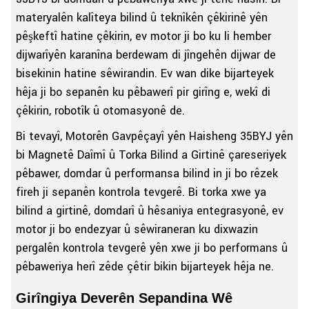
materyalên kalîteya bilind û teknîkên çêkirinê yên
pêşkeftî hatine çêkirin, ev motor ji bo ku li hember
dijwarîyên karanîna berdewam di jîngehên dijwar de
bisekinin hatine sêwirandin. Ev wan dike bijarteyek
hêja ji bo sepanên ku pêbawerî pir girîng e, wekî di
çêkirin, robotîk û otomasyonê de.
Bi tevayî, Motorên Gavpêçayî yên Haisheng 35BYJ yên
bi Magnetê Daîmî û Torka Bilind a Girtinê çareseriyek
pêbawer, domdar û performansa bilind in ji bo rêzek
fireh ji sepanên kontrola tevgerê. Bi torka xwe ya
bilind a girtinê, domdarî û hêsaniya entegrasyonê, ev
motor ji bo endezyar û sêwiraneran ku dixwazin
pergalên kontrola tevgerê yên xwe ji bo performans û
pêbaweriya herî zêde çêtir bikin bijarteyek hêja ne.
Girîngiya Deverên Sepandina Wê