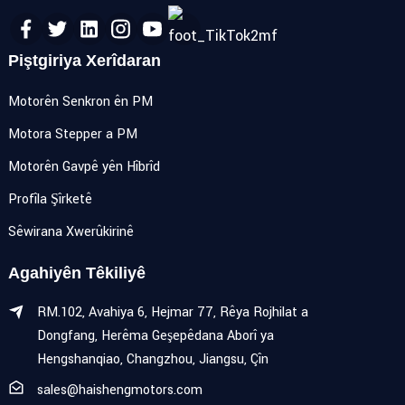
Piştgiriya Xerîdaran
Motorên Senkron ên PM
Motora Stepper a PM
Motorên Gavpê yên Hîbrîd
Profîla Şîrketê
Sêwirana Xwerûkirinê
Agahiyên Têkiliyê
RM.102, Avahiya 6, Hejmar 77, Rêya Rojhilat a
Dongfang, Herêma Geşepêdana Aborî ya
Hengshanqiao, Changzhou, Jiangsu, Çîn
sales@haishengmotors.com