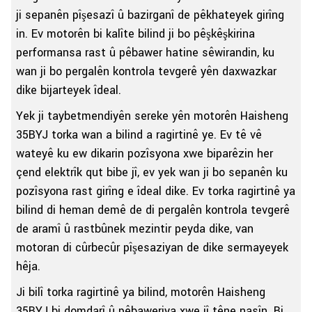
ji sepanên pîşesazî û bazirganî de pêkhateyek girîng
in. Ev motorên bi kalîte bilind ji bo pêşkêşkirina
performansa rast û pêbawer hatine sêwirandin, ku
wan ji bo pergalên kontrola tevgerê yên daxwazkar
dike bijarteyek îdeal.
Yek ji taybetmendiyên sereke yên motorên Haisheng
35BYJ torka wan a bilind a ragirtinê ye. Ev tê vê
wateyê ku ew dikarin pozîsyona xwe biparêzin her
çend elektrîk qut bibe jî, ev yek wan ji bo sepanên ku
pozîsyona rast girîng e îdeal dike. Ev torka ragirtinê ya
bilind di heman demê de di pergalên kontrola tevgerê
de aramî û rastbûnek mezintir peyda dike, van
motoran di cûrbecûr pîşesaziyan de dike sermayeyek
hêja.
Ji bilî torka ragirtinê ya bilind, motorên Haisheng
35BYJ bi domdarî û pêbaweriya xwe jî têne nasîn. Bi