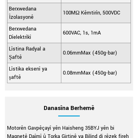
Berxwedana
100MΩ Kêmtirîn, 500VDC
Îzolasyonê
Berxwedana
600VAC, 1s, 1mA
Dîelektrîkî
Lîstina Radyal a
0.06mmMax (450g-bar)
Şaftê
Lîstika eksenî ya
0.08mmMax (450g-bar)
şaftê
Danasîna Berhemê
Motorên Gavpêçayî yên Haisheng 35BYJ yên bi
Magnetê Daîmî û Torka Girtinê ya Bilind di rêzek fireh