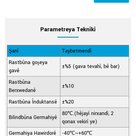
Parametreya Teknîkî
Şanî
Taybetmendî
Rastbûna goşeya
±%5 (gava tevahî, bê bar)
gavê
Rastbûna
±%10
Berxwedanê
Rastbûna Înduktansê
±%20
80℃.(hêjayî nirxandî, 2
Bilindbûna Germahiyê
qonax vekirî ye)
Germahiya Hawirdorê
-40℃~+60℃