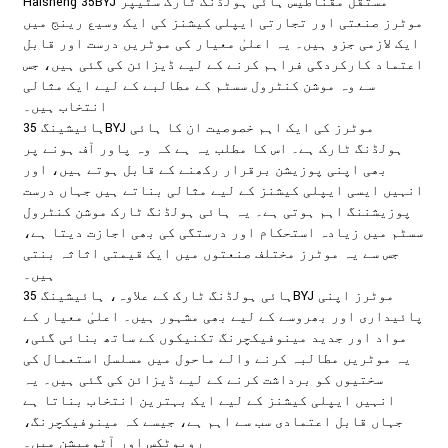
Haisheng 35BYJ مستقل مقناطیس ہائی ہولڈنگ ٹارک سٹیپر
موٹرز صنعتی اور تجارتی ایپلی کیشنز کی ایک وسیع رینج میں
ایک لازمی جزو ہیں۔ یہ اعلیٰ معیار کی موٹریں درست اور قابل
اعتماد کارکردگی فراہم کرنے کے لیے ڈیزائن کی گئی ہیں، جس
سے وہ موشن کنٹرول سسٹم کے مطالبے کے لیے ایک مثالی
انتخاب ہیں۔
ہائیشینگ 35BYJ موٹرز کی ایک اہم خصوصیت ان کا ہائی
ہولڈنگ ٹارک ہے۔ اس کا مطلب یہ ہے کہ وہ پاور آف ہونے پر
بھی اپنی پوزیشن برقرار رکھنے کے قابل ہوتے ہیں، اور
انہیں ایسی ایپلی کیشنز کے لیے مثالی بناتے ہیں جہاں درست
پوزیشننگ اہم ہوتی ہے۔ یہ ہائی ہولڈنگ ٹارک موشن کنٹرول
سسٹم میں زیادہ استحکام اور درستگی کی بھی اجازت دیتا ہے،
جس سے یہ موٹرز مختلف صنعتوں میں ایک قیمتی اثاثہ بنتی
ہیں۔
ہائی ہولڈنگ ٹارک کے علاوہ، ہائیشینگ 35BYJ موٹرز اپنی
پائیداری اور بھروسے کے لیے بھی مشہور ہیں۔ اعلیٰ معیار کے
مواد اور جدید مینوفیکچرنگ تکنیکوں کے ساتھ بنائی گئی،
یہ موٹریں مطالبہ کرنے والے ماحول میں مسلسل استعمال کی
سختیوں کو برداشت کرنے کے لیے ڈیزائن کی گئی ہیں۔ یہ
انہیں ایپلی کیشنز کے لیے ایک بہترین انتخاب بناتا ہے
جہاں قابل اعتمادی سب سے اہم ہے، جیسے کہ مینوفیکچرنگ،
روبوٹکس اور آٹومیشن میں۔