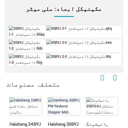
مکینیکل ابعاد: ملی میٹر
متعلقہ مصنوعات
H
ہائیشینگ
Haisheng 30BYJ
Haisheng 24BYJ