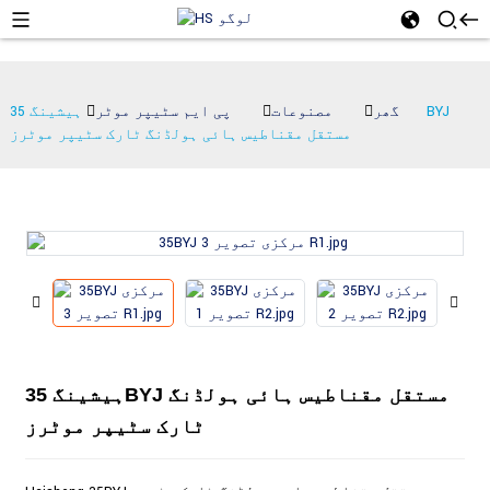
گھر
مصنوعات
پی ایم سٹیپر موٹر
ہیشینگ 35BYJ
مستقل مقناطیس ہائی ہولڈنگ ٹارک سٹیپر موٹرز
ہیشینگ 35BYJ مستقل مقناطیس ہائی ہولڈنگ
ٹارک سٹیپر موٹرز