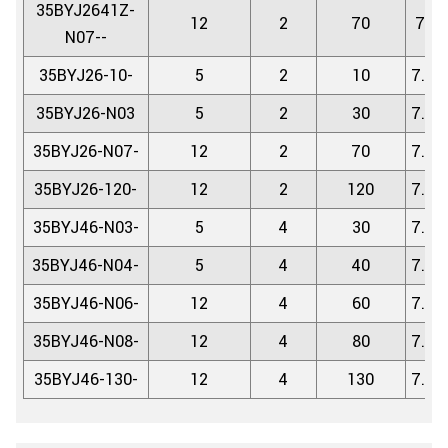
35BYJ2641Z-
12
2
70
7.5/
N07--
35BYJ26-10-
5
2
10
7.5/
35BYJ26-N03
5
2
30
7.5/
35BYJ26-N07-
12
2
70
7.5/
35BYJ26-120-
12
2
120
7.5/
35BYJ46-N03-
5
4
30
7.5/
35BYJ46-N04-
5
4
40
7.5/
35BYJ46-N06-
12
4
60
7.5/
35BYJ46-N08-
12
4
80
7.5/
35BYJ46-130-
12
4
130
7.5/