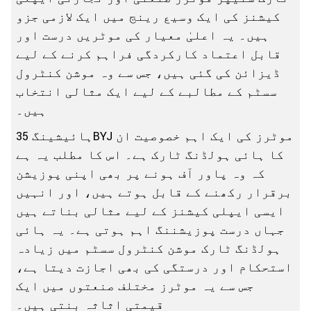
کیشنز کی ایک وسیع رینج میں ایک لازمی جزو
ہیں۔ یہ اعلیٰ معیار کی موٹریں درست اور
قابل اعتماد کارکردگی فراہم کرنے کے لیے
ڈیزائن کی گئی ہیں، جس سے وہ موشن کنٹرول
سسٹم کے مطالبے کے لیے ایک مثالی انتخاب
ہیں۔
ہائیشینگ 35BYJ موٹرز کی ایک اہم خصوصیت ان
کا ہائی ہولڈنگ ٹارک ہے۔ اس کا مطلب یہ ہے
کہ وہ پاور آف ہونے پر بھی اپنی پوزیشن
برقرار رکھنے کے قابل ہوتے ہیں، اور انہیں
ایسی ایپلی کیشنز کے لیے مثالی بناتے ہیں
جہاں درست پوزیشننگ اہم ہوتی ہے۔ یہ ہائی
ہولڈنگ ٹارک موشن کنٹرول سسٹم میں زیادہ
استحکام اور درستگی کی بھی اجازت دیتا ہے،
جس سے یہ موٹرز مختلف صنعتوں میں ایک
قیمتی اثاثہ بنتی ہیں۔