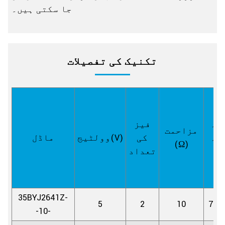
جا سکتی ہیں۔
تکنیک کی تفصیلات
لہ
فیز
مزاحمت
یہ
کی
وولٹیج(V)
ماڈل
(Ω)
(D
تعداد
35BYJ2641Z-
5
2
10
7.5/
-10-