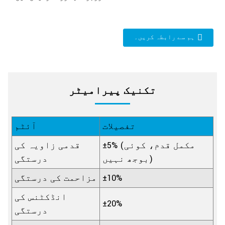
ہم سے رابطہ کریں۔
تکنیک پیرامیٹر
تفصیلات
آئٹم
±5% (مکمل قدم، کوئی
قدمی زاویہ کی
بوجھ نہیں)
درستگی
±10%
مزاحمت کی درستگی
انڈکٹنس کی
±20%
درستگی