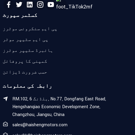
کسٹمر سپورٹ
پی ایم سنکرونس موٹرز
پی ایم سٹیپر موٹر
ہائبرڈ سٹیپر موٹرز
کمپنی کا پروفائل
حسب ضرورت ڈیزائن
رابطہ کی معلومات
RM.102, بلڈنگ 6, No.77, Dongfang East Road,
Hengshanqiao Economic Development Zone,
Changzhou, Jiangsu, China
sales@haishengmotors.com