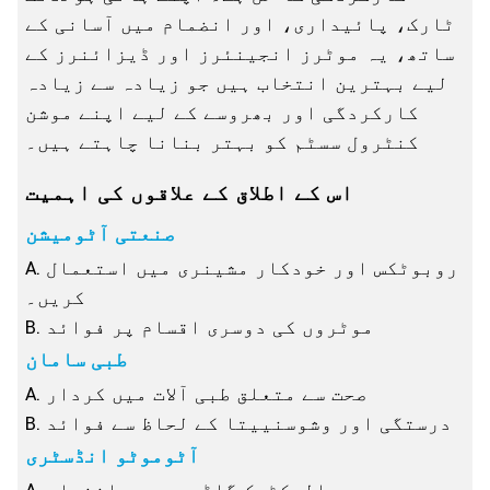
ٹارک، پائیداری، اور انضمام میں آسانی کے
ساتھ، یہ موٹرز انجینئرز اور ڈیزائنرز کے
لیے بہترین انتخاب ہیں جو زیادہ سے زیادہ
کارکردگی اور بھروسے کے لیے اپنے موشن
کنٹرول سسٹم کو بہتر بنانا چاہتے ہیں۔
اس کے اطلاق کے علاقوں کی اہمیت
صنعتی آٹومیشن
A. روبوٹکس اور خودکار مشینری میں استعمال
کریں۔
B. موٹروں کی دوسری اقسام پر فوائد
طبی سامان
A. صحت سے متعلق طبی آلات میں کردار
B. درستگی اور وشوسنییتا کے لحاظ سے فوائد
آٹوموٹو انڈسٹری