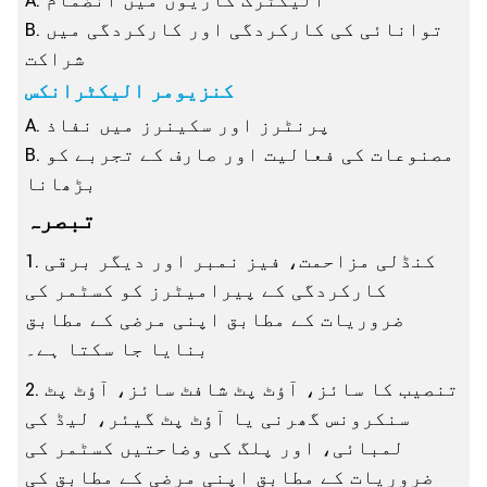
A. الیکٹرک گاڑیوں میں انضمام
B. توانائی کی کارکردگی اور کارکردگی میں
شراکت
کنزیومر الیکٹرانکس
A. پرنٹرز اور سکینرز میں نفاذ
B. مصنوعات کی فعالیت اور صارف کے تجربے کو
بڑھانا
تبصرہ
1. کنڈلی مزاحمت، فیز نمبر اور دیگر برقی
کارکردگی کے پیرامیٹرز کو کسٹمر کی
ضروریات کے مطابق اپنی مرضی کے مطابق
بنایا جا سکتا ہے۔
2. تنصیب کا سائز، آؤٹ پٹ شافٹ سائز، آؤٹ پٹ
سنکرونس گھرنی یا آؤٹ پٹ گیئر، لیڈ کی
لمبائی، اور پلگ کی وضاحتیں کسٹمر کی
ضروریات کے مطابق اپنی مرضی کے مطابق کی