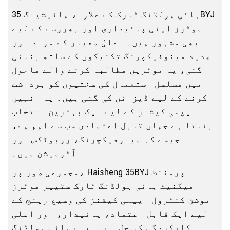
ہائی ہولڈنگ ٹارک کے علاوہ، ہائیشینگ 35BYJ
موٹرز اپنی پائیداری اور بھروسے کے لیے
بھی مشہور ہیں۔ اعلیٰ معیار کے مواد اور
جدید مینوفیکچرنگ تکنیکوں کے ساتھ بنائی
گئی، یہ موٹریں مطالبہ کرنے والے ماحول
میں مسلسل استعمال کی سختیوں کو برداشت
کرنے کے لیے ڈیزائن کی گئی ہیں۔ یہ انہیں
ایپلی کیشنز کے لیے ایک بہترین انتخاب
بناتا ہے جہاں قابل اعتمادی سب سے اہم ہے،
جیسے کہ مینوفیکچرنگ، روبوٹکس اور
آٹومیشن میں۔
مجموعی طور پر، Haisheng 35BYJ پرمننٹ
میگنیٹ ہائی ہولڈنگ ٹارک سٹیپر موٹرز
موشن کنٹرول ایپلی کیشنز کی وسیع رینج کے
لیے ایک قابل اعتماد، پائیدار، اور اعلیٰ
کارکردگی کا حل ہے۔ اپنے ہائی ہولڈنگ