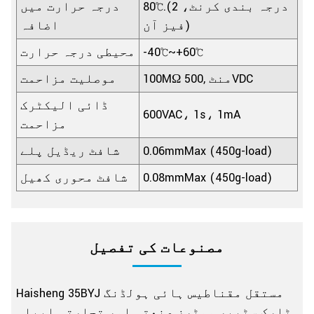
80℃.(درجہ بندی کرنٹ، 2
درجہ حرارت میں
فیز آن)
اضافہ
-40℃~+60℃
محیطی درجہ حرارت
100MΩ منٹ ,500VDC
موصلیت مزاحمت
ڈائی الیکٹرک
600VAC، 1s، 1mA
مزاحمت
0.06mmMax (450g-load)
شافٹ ریڈیل پلے
0.08mmMax (450g-load)
شافٹ محوری کھیل
مصنوعات کی تفصیل
Haisheng 35BYJ مستقل مقناطیس ہائی ہولڈنگ
ٹارک سٹیپر موٹرز صنعتی اور تجارتی ایپلی