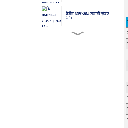
ਹੈਸ਼ੇਂਗ 35BY35J ਸਥਾਈ ਚੁੰਬਕ
ਉੱਚ...
ਹੈਸ਼ੇਂਗ 35BY49J PM ਉੱਚ ਸ਼ੁੱਧਤਾ
ਸਟਰ...
ਹੈਸ਼ੇਂਗ 35BYJ ਸਥਾਈ ਚੁੰਬਕ ਉੱਚ
...
ਹੈਸ਼ੇਂਗ 35BYJ412H PM ਗੇਅਰਡ
ਹਾਈ ਟੋਰ...
35BYJ412P ਹੈਸ਼ੇਂਗ 35mm PM
ਸਟੈਪਰ ਮੋ...