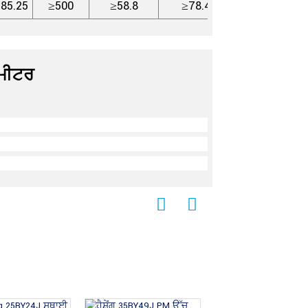
:85.25
≥500
≥58.8
≥78.4
ੀਮੀਟਰ