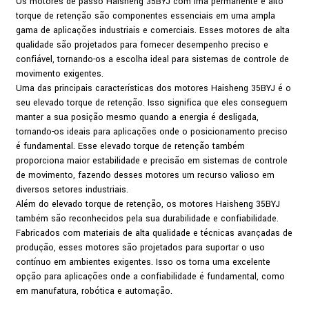
Os motores de passo Haisheng 35BYJ com ímã permanente e alto
torque de retenção são componentes essenciais em uma ampla
gama de aplicações industriais e comerciais. Esses motores de alta
qualidade são projetados para fornecer desempenho preciso e
confiável, tornando-os a escolha ideal para sistemas de controle de
movimento exigentes.
Uma das principais características dos motores Haisheng 35BYJ é o
seu elevado torque de retenção. Isso significa que eles conseguem
manter a sua posição mesmo quando a energia é desligada,
tornando-os ideais para aplicações onde o posicionamento preciso
é fundamental. Esse elevado torque de retenção também
proporciona maior estabilidade e precisão em sistemas de controle
de movimento, fazendo desses motores um recurso valioso em
diversos setores industriais.
Além do elevado torque de retenção, os motores Haisheng 35BYJ
também são reconhecidos pela sua durabilidade e confiabilidade.
Fabricados com materiais de alta qualidade e técnicas avançadas de
produção, esses motores são projetados para suportar o uso
contínuo em ambientes exigentes. Isso os torna uma excelente
opção para aplicações onde a confiabilidade é fundamental, como
em manufatura, robótica e automação.