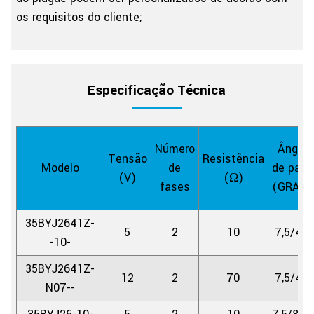
os requisitos do cliente;
Especificação Técnica
Número
Ângulo
Tensão
Resistência
Modelo
de
de pass
(V)
(Ω)
fases
(GRAUS
35BYJ2641Z-
5
2
10
7,5/41,
-10-
35BYJ2641Z-
12
2
70
7,5/41,
N07--