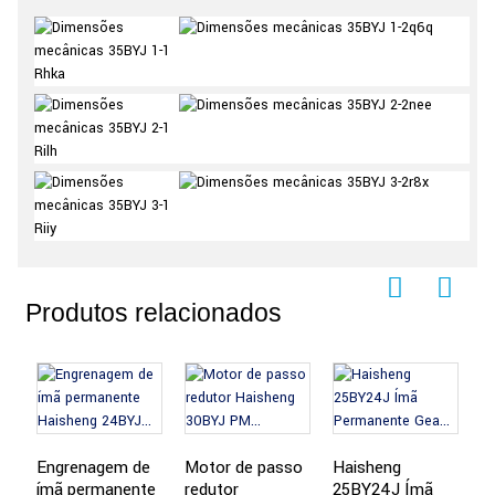
Produtos relacionados
Engrenagem de
Motor de passo
Haisheng
H
ímã permanente
redutor
25BY24J Ímã
3