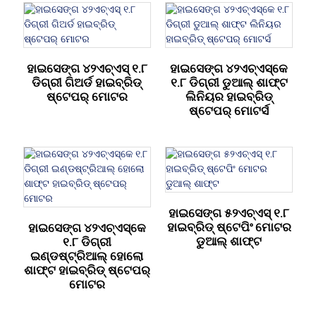
ହାଇସେଙ୍ଗ ୪୨ଏଚ୍ଏସ୍ ୧.୮
ହାଇସେଙ୍ଗ ୪୨ଏଚ୍ଏସ୍କେ
ଡିଗ୍ରୀ ଗିଅର୍ଡ ହାଇବ୍ରିଡ୍
୧.୮ ଡିଗ୍ରୀ ଡୁଆଲ୍ ଶାଫ୍ଟ
ଷ୍ଟେପର୍ ମୋଟର
ଲିନିୟର ହାଇବ୍ରିଡ୍
ଷ୍ଟେପର୍ ମୋଟର୍ସ
ହାଇସେଙ୍ଗ ୫୨ଏଚ୍ଏସ୍ ୧.୮
ହାଇବ୍ରିଡ୍ ଷ୍ଟେପିଂ ମୋଟର
ହାଇସେଙ୍ଗ ୪୨ଏଚ୍ଏସ୍କେ
ଡୁଆଲ୍ ଶାଫ୍ଟ
୧.୮ ଡିଗ୍ରୀ
ଇଣ୍ଡଷ୍ଟ୍ରିଆଲ୍ ହୋଲୋ
ଶାଫ୍ଟ ହାଇବ୍ରିଡ୍ ଷ୍ଟେପର୍
ମୋଟର