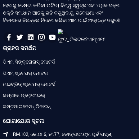
ହେବାକୁ ଚେଷ୍ଟା କରିବା ଉଚିତ। ବିଶ୍ୱ ସ୍ୱଚ୍ଛ ଏବଂ ଅଧିକ ଦକ୍ଷ
ଶକ୍ତି ସମାଧାନ ଆଡକୁ ଗତି କରୁଥିବାରୁ, ଗବେଷଣା ଏବଂ
ବିକାଶରେ ନିରନ୍ତର ନିବେଶ କରିବା ଆମ ପାଇଁ ଅତ୍ୟନ୍ତ ଜରୁରୀ।
ଗ୍ରାହକ ସମର୍ଥନ
ପିଏମ୍ ସିଙ୍କ୍ରୋନାସ୍ ମୋଟର୍ସ
ପିଏମ୍ ଷ୍ଟେପର୍ ମୋଟର
ହାଇବ୍ରିଡ୍ ଷ୍ଟେପର୍ ମୋଟର୍ସ
କମ୍ପାନୀ ପ୍ରୋଫାଇଲ୍
କଷ୍ଟମାଇଜେସନ୍ ଡିଜାଇନ୍
ଯୋଗାଯୋଗ ସୂଚନା
RM.102, କୋଠା 6, ନଂ.77, ଡୋଙ୍ଗଫାଙ୍ଗ ପୂର୍ବ ରାସ୍ତା,