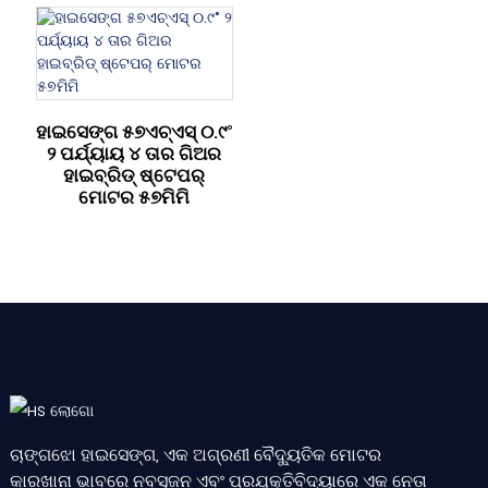
ହାଇସେଙ୍ଗ ୫୭ଏଚ୍ଏସ୍ ୦.୯°
୨ ପର୍ଯ୍ୟାୟ ୪ ତାର ଗିଅର
ହାଇବ୍ରିଡ୍ ଷ୍ଟେପର୍
ମୋଟର ୫୭ମିମି
ଚାଙ୍ଗଝୋ ହାଇସେଙ୍ଗ, ଏକ ଅଗ୍ରଣୀ ବୈଦ୍ୟୁତିକ ମୋଟର
କାରଖାନା ଭାବରେ ନବସୃଜନ ଏବଂ ପ୍ରଯୁକ୍ତିବିଦ୍ୟାରେ ଏକ ନେତା