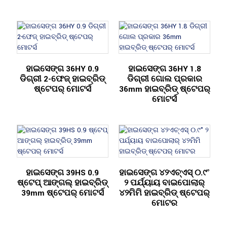
ହାଇସେଙ୍ଗ 36HY 0.9
ହାଇସେଙ୍ଗ 36HY 1.8
ଡିଗ୍ରୀ 2-ଫେଜ୍ ହାଇବ୍ରିଡ୍
ଡିଗ୍ରୀ ଗୋଲ ପ୍ରକାର
ଷ୍ଟେପର୍ ମୋଟର୍ସ
36mm ହାଇବ୍ରିଡ୍ ଷ୍ଟେପର୍
ମୋଟର୍ସ
ହାଇସେଙ୍ଗ 39HS 0.9
ହାଇସେଙ୍ଗ ୪୨ଏଚ୍ଏସ୍ ୦.୯°
ଷ୍ଟେପ୍ ଆଙ୍ଗଲ୍ ହାଇବ୍ରିଡ୍
୨ ପର୍ଯ୍ୟାୟ ବାଇପୋଲାର୍
39mm ଷ୍ଟେପର୍ ମୋଟର୍ସ
୪୨ମିମି ହାଇବ୍ରିଡ୍ ଷ୍ଟେପର୍
ମୋଟର