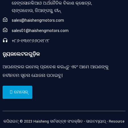
ହେଙ୍ଗସାନକିଆଓ ଅର୍ଥନୈତିକ ବିକାଶ କ୍ଷେତ୍ର,
ଚାଙ୍ଗଝୋଉ, ଜିଆଙ୍ଗସୁ, ଚୀନ୍
sales@haishengmotors.com
sales01@haishengmotors.com
+୮୬-୧୩୧୯୬୬୦୧୮୯୮
ନ୍ୟୁଜଲେଟରଗୁଡ଼ିକ
ଆପଣଙ୍କର ଇମେଲ୍ ପ୍ରବେଶ କରନ୍ତୁ ଏବଂ ଆମେ ଆପଣଙ୍କୁ
ନବୀନତମ ସୂଚନା ଯୋଜନା ପଠାଇବୁ।
ମେସେଜ୍
କପିରାଇଟ୍ © 2023 Haisheng ସର୍ବସତ୍ତ୍ଵ ସଂରକ୍ଷିତ -
ସାଇଟମ୍ୟାପ୍
-
Resource