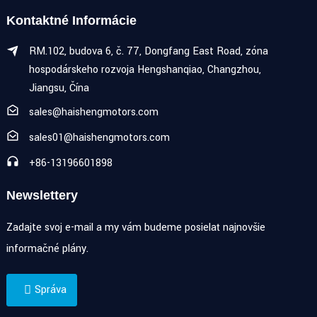
Kontaktné Informácie
RM.102, budova 6, č. 77, Dongfang East Road, zóna
hospodárskeho rozvoja Hengshanqiao, Changzhou,
Jiangsu, Čína
sales@haishengmotors.com
sales01@haishengmotors.com
+86-13196601898
Newslettery
Zadajte svoj e-mail a my vám budeme posielať najnovšie
informačné plány.
Správa