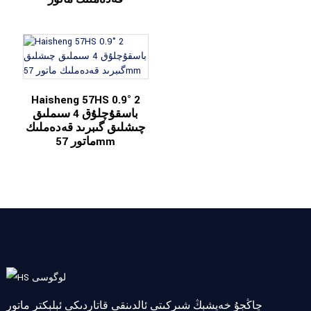
Haisheng 57HS 0.9° 2
باسقۇچلۇق 4 سىملىق
چىشلىق گىبرىد قەدەملىك
ماتور 57mm
چاڭجۇ خەيشېڭ شىركىتى ئالدىنقى قاتاردىكى ئېلېكتر ماتور