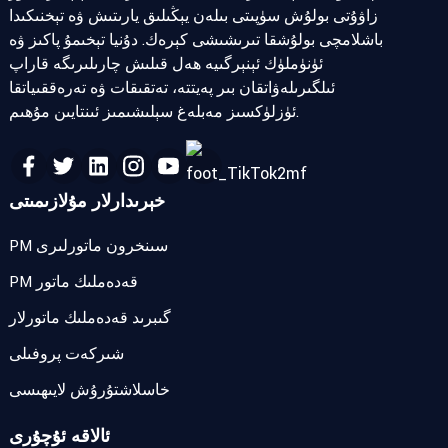
زاۋۇتى بولۇش سۈپىتى بىلەن يېڭىلىق يارىتىش ۋە تېخنىكىدا
باشلامچى بولۇشقا تىرىشىشى كېرەك. دۇنيا تېخىمۇ پاكىز ۋە
ئۈنۈملۈك ئېنېرگىيە ھەل قىلىش چارىلىرىگە قاراپ
ئىلگىرىلەۋاتقان بىر پەيتتە، تەتقىقات ۋە تەرەققىياتقا
ئۈزلۈكسىز مەبلەغ سېلىشىمىز ئىنتايىن مۇھىم.
خېرىدارلار مۇلازىمىتى
PM سىنخرون ماتورلىرى
PM قەدەملىك ماتور
گىبرىد قەدەملىك ماتورلار
شىركەت پروفىلى
خاسلاشتۇرۇش لايىھىسى
ئالاقە ئۇچۇرى