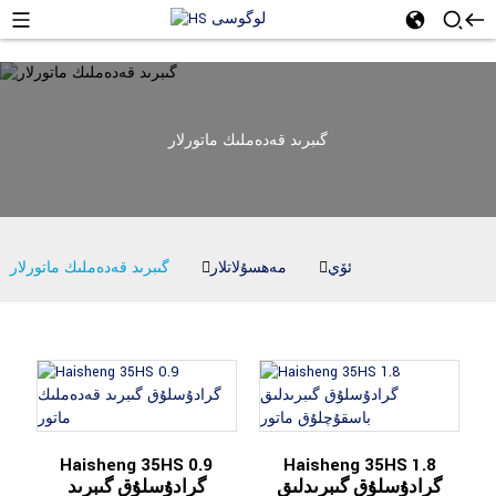
گىبرىد قەدەملىك ماتورلار
ئۆي
مەھسۇلاتلار
گىبرىد قەدەملىك ماتورلار
Haisheng 35HS 0.9
Haisheng 35HS 1.8
گرادۇسلۇق گىبرىدلىق
گرادۇسلۇق گىبرىد