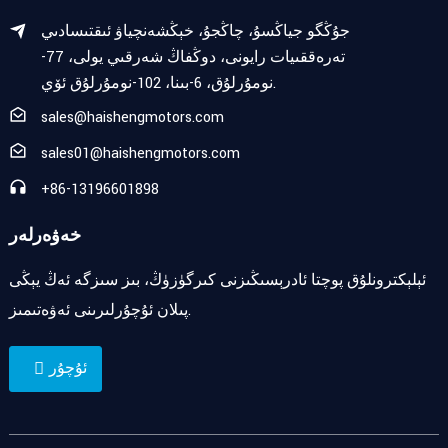
جۇڭگو جياڭسۇ، چاڭجۇ، خېڭشەنچياۋ ئىقتىسادىي
تەرەققىيات رايونى، دوڭفاڭ شەرقىي يولى، 77-
نومۇرلۇق، 6-بىنا، 102-نومۇرلۇق ئۆي.
sales@haishengmotors.com
sales01@haishengmotors.com
+86-13196601898
خەۋەرلەر
ئېلېكترونلۇق پوچتا ئادرېسىڭىزنى كىرگۈزۈڭ، بىز سىزگە ئەڭ يېڭى
پىلان ئۇچۇرلىرىنى ئەۋەتىمىز.
ئۇچۇر