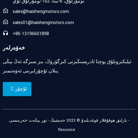
نومۇرلۇق، 6-بىنا، 102-نومۇرلۇق ئۆي.
sales@haishengmotors.com
sales01@haishengmotors.com
+86-13196601898
خەۋەرلەر
ئېلېكترونلۇق پوچتا ئادرېسىڭىزنى كىرگۈزۈڭ، بىز سىزگە ئەڭ يېڭى
پىلان ئۇچۇرلىرىنى ئەۋەتىمىز.
ئۇچۇر
-
بارلىق ھوقۇقلار قوغدىلىدۇ © 2023 خەيشېڭ -
تور بېكەت خەرىتىسى
Resource