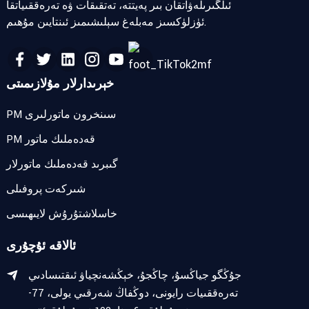
ئىلگىرىلەۋاتقان بىر پەيتتە، تەتقىقات ۋە تەرەققىياتقا
ئۈزلۈكسىز مەبلەغ سېلىشىمىز ئىنتايىن مۇھىم.
خېرىدارلار مۇلازىمىتى
PM سىنخرون ماتورلىرى
PM قەدەملىك ماتور
گىبرىد قەدەملىك ماتورلار
شىركەت پروفىلى
خاسلاشتۇرۇش لايىھىسى
ئالاقە ئۇچۇرى
جۇڭگو جياڭسۇ، چاڭجۇ، خېڭشەنچياۋ ئىقتىسادىي
تەرەققىيات رايونى، دوڭفاڭ شەرقىي يولى، 77-