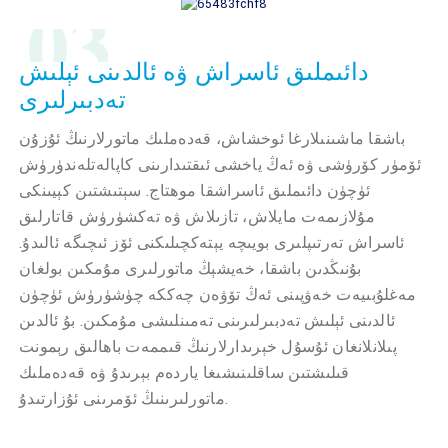
03
دائىملىق ئاسراش ۋە ئالدىنى ئېلىش
تەدبىرلىرى
باشقا ماشىنىلارغا ئوخشاش، قەدەملىك ماتورلارنىڭ ئۇزۇن
ئۆمۈر كۆرۈشى ۋە ئەڭ ياخشى ئىقتىدارىنى كاپالەتلەندۈرۈش
ئۈچۈن دائىملىق ئاسراشقا موھتاج. سېتىشتىن كېيىنكى
مۇلازىمەت مايلاش، تازىلاش ۋە تەكشۈرۈش قاتارلىق
ئاسراش تەرتىپلىرى بويىچە يېتەكچىلىكنى ئۆز ئىچىگە ئالىدۇ.
بۇنىڭدىن باشقا، خەيشېڭ ماتورلىرى مۇمكىن بولغان
مەغلۇبىيەت خەۋپىنى ئەڭ تۆۋەن چەككە چۈشۈرۈش ئۈچۈن
ئالدىنى ئېلىش تەدبىرلىرىنى تەمىنلىشى مۇمكىن. بۇ ئالدىن
پىلانلانغان ئۇسۇل خېرىدارلارنىڭ قىممەت باھالىق رېمونت
قىلىشتىن ساقلىنىشىغا ياردەم بېرىدۇ ۋە قەدەملىك
ماتورلىرىنىڭ ئۆمرىنى ئۇزارتىدۇ.