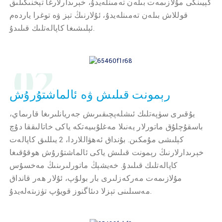
كېيىنكى مۇلازىمەت بىلەن تەمىنلەيدۇ، خېرىدارلارغا تېخنىكىلىق
قوللاش بىلەن تەمىنلەيدۇ، ئۇلارنىڭ تېز ۋە توغرا ياردەم
ئېلىشىغا كاپالەتلىك قىلىدۇ.
02
رېمونت قىلىش ۋە ئالماشتۇرۇش
يۇقىرى سۈپەتلىك ئىشلەپچىقىرىش جەريانلىرىغا قارىماي،
باسقۇچلۇق ماتورلار يەنىلا مەغلۇبىيەتكە ياكى خاتالىققا دۇچ
كېلىشى مۇمكىن. بۇنداق ئەھۋاللاردا، 2 يىللىق كاپالەت
خېرىدارلارنىڭ رېمونت قىلىش ياكى ئالماشتۇرۇش ھوقۇقىغا
كاپالەتلىك قىلىدۇ. خەيشېڭ ماتورلىرىنىڭ مەخسۇس
مۇلازىمەت مەركەزلىرى بار بولۇپ، ئۇلار ھەر قانداق
مەسىلىنى تېزلا دىئاگنوز قويۇپ تۈزىتەلەيدۇ.