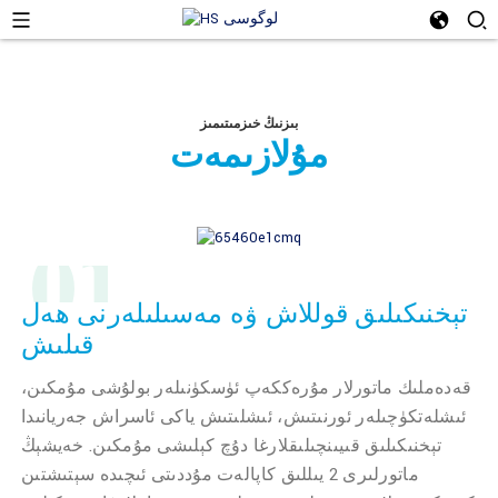
بىزنىڭ خىزمىتىمىز
مۇلازىمەت
01
تېخنىكىلىق قوللاش ۋە مەسىلىلەرنى ھەل
قىلىش
قەدەملىك ماتورلار مۇرەككەپ ئۈسكۈنىلەر بولۇشى مۇمكىن،
ئىشلەتكۈچىلەر ئورنىتىش، ئىشلىتىش ياكى ئاسراش جەريانىدا
تېخنىكىلىق قىيىنچىلىقلارغا دۇچ كېلىشى مۇمكىن. خەيشېڭ
ماتورلىرى 2 يىللىق كاپالەت مۇددىتى ئىچىدە سېتىشتىن