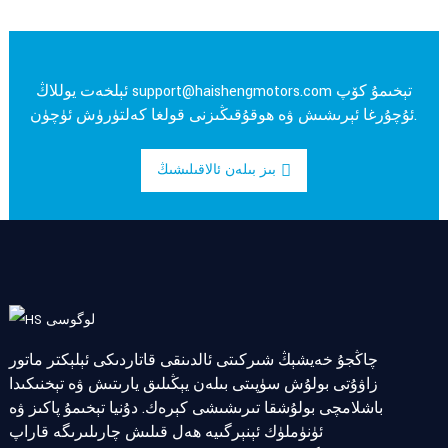
تېخىمۇ كۆپ
support@haishengmotors.com
ئېلخەت يوللاڭ
ئۇچۇرغا ئېرىشىش ۋە ھوقۇقىڭىزنى قولغا كەلتۈرۈش ئۈچۈن.
بىز بىلەن ئالاقىلىشىڭ
چاڭجۇ خەيشېڭ شىركىتى ئالدىنقى قاتاردىكى ئېلېكتر ماتور
زاۋۇتى بولۇش سۈپىتى بىلەن يېڭىلىق يارىتىش ۋە تېخنىكىدا
باشلامچى بولۇشقا تىرىشىشى كېرەك. دۇنيا تېخىمۇ پاكىز ۋە
ئۈنۈملۈك ئېنېرگىيە ھەل قىلىش چارىلىرىگە قاراپ