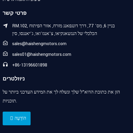
פרטי קשר
RM.102, בניין 6, מס' 77, דרך דונגפאנג ​​מזרח, אזור הפיתוח
הכלכלי של הנגשאנקיאו, צ'אנגז'ואו, ג'יאנגסו, סין
sales@haishengmotors.com
sales01@haishengmotors.com
+86-13196601898
ניוזלטרים
הזן את כתובת הדוא"ל שלך ונשלח לך את המידע העדכני ביותר על
תוכניות.
הוֹדָעָה