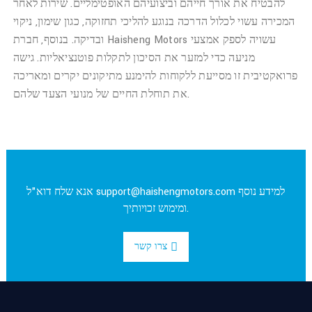
להבטיח את אורך חייהם וביצועיהם האופטימליים. שירות לאחר
המכירה עשוי לכלול הדרכה בנוגע להליכי תחזוקה, כגון שימון, ניקוי
ובדיקה. בנוסף, חברת Haisheng Motors עשויה לספק אמצעי
מניעה כדי למזער את הסיכון לתקלות פוטנציאליות. גישה
פרואקטיבית זו מסייעת ללקוחות להימנע מתיקונים יקרים ומאריכה
את תוחלת החיים של מנועי הצעד שלהם.
למידע נוסף
support@haishengmotors.com
אנא שלח דוא"ל
ומימוש זכויותיך.
צרו קשר