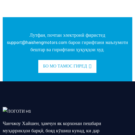
Лутфан, почтаи электронӣ фиристед
support@haishengmotors.com
барои гирифтани маълумоти
бештар ва гирифтани ҳуқуқҳои худ.
БО МО ТАМОС ГИРЕД
Чанчжоу Хайшен, ҳамчун як корхонаи пешбари
муҳаррикҳои барқӣ, бояд кӯшиш кунад, ки дар