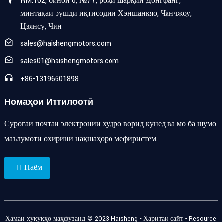
RM.102, бинои 6, №77, роҳи шарқии Донгфанг,
минтақаи рушди иқтисодии Хэншанкяо, Чанчжоу,
Цзянсу, Чин
sales@haishengmotors.com
sales01@haishengmotors.com
+86-13196601898
Номаҳои Иттилоотӣ
Суроғаи почтаи электронии худро ворид кунед ва мо ба шумо
маълумоти охирини нақшаҳоро мефиристем.
Паём
Ҳамаи ҳуқуқҳо маҳфузанд © 2023 Haisheng -
Харитаи сайт
-
Resource