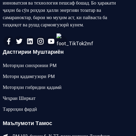
инноватсия ва технология пешсаф бошад. Бо ҳаракати
ҷаҳон ба сӯи роҳҳои ҳалли энергияи тозатар ва
самараноктар, барои мо муҳим аст, ки пайваста ба
таҳқиқот ва рушд сармоягузорӣ кунем.
Дастгирии Муштариён
Моторҳои синхронии PM
Мотори қадамгузори PM
Моторҳои гибридии қадамӣ
Чеҳраи Ширкат
Тарроҳии фардӣ
Маълумоти Тамос