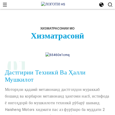
ХИЗМАТРАСОНИИ МО
Хизматрасонӣ
01
Дастгирии Техникӣ Ва Ҳалли
Мушкилот
Моторҳои қадамӣ метавонанд дастгоҳҳои мураккаб
бошанд ва корбарон метавонанд ҳангоми насб, истифода
ё нигоҳдорӣ бо мушкилоти техникӣ рӯбарӯ шаванд.
Haisheng Motors хидмати пас аз фурӯшро ба муддати 2