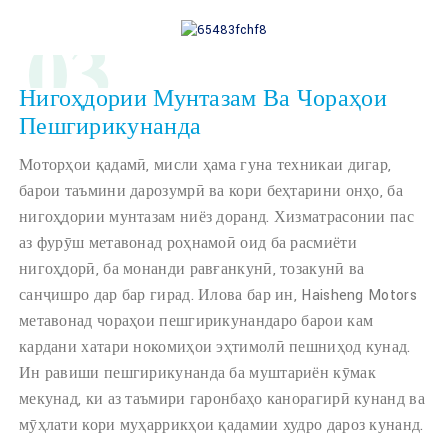
03
Нигоҳдории Мунтазам Ва Чораҳои
Пешгирикунанда
Моторҳои қадамӣ, мисли ҳама гуна техникаи дигар,
барои таъмини дарозумрӣ ва кори беҳтарини онҳо, ба
нигоҳдории мунтазам ниёз доранд. Хизматрасонии пас
аз фурӯш метавонад роҳнамоӣ оид ба расмиёти
нигоҳдорӣ, ба монанди равғанкунӣ, тозакунӣ ва
санҷишро дар бар гирад. Илова бар ин, Haisheng Motors
метавонад чораҳои пешгирикунандаро барои кам
кардани хатари нокомиҳои эҳтимолӣ пешниҳод кунад.
Ин равиши пешгирикунанда ба муштариён кӯмак
мекунад, ки аз таъмири гаронбаҳо канорагирӣ кунанд ва
мӯҳлати кори муҳаррикҳои қадамии худро дароз кунанд.