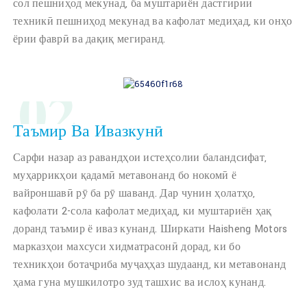
сол пешниҳод мекунад, ба муштариён дастгирии
техникӣ пешниҳод мекунад ва кафолат медиҳад, ки онҳо
ёрии фаврӣ ва дақиқ мегиранд.
02
Таъмир Ва Ивазкунӣ
Сарфи назар аз равандҳои истеҳсолии баландсифат,
муҳаррикҳои қадамӣ метавонанд бо нокомӣ ё
вайроншавӣ рӯ ба рӯ шаванд. Дар чунин ҳолатҳо,
кафолати 2-сола кафолат медиҳад, ки муштариён ҳақ
доранд таъмир ё иваз кунанд. Ширкати Haisheng Motors
марказҳои махсуси хидматрасонӣ дорад, ки бо
техникҳои ботаҷриба муҷаҳҳаз шудаанд, ки метавонанд
ҳама гуна мушкилотро зуд ташхис ва ислоҳ кунанд.