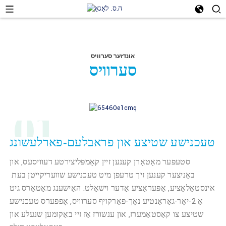
אונדזער סערוויס
סערוויס
01
טעכנישע שטיצע און פראבלעם-פארלעשונג
סטעפּער מאָטאָרן קענען זיין קאָמפּליצירטע דעוויסעס, און
באַניצער קענען זיך טרעפן מיט טעכנישע שוועריקייטן בעת ​​
אינסטאַלאַציע, אָפּעראַציע אָדער וישאַלט. האַישענג מאָטאָרס גיט
אַ 2-יאָר-גאַראַנטיע נאָך-פאַרקויף סערוויס, אָפפערס טעכנישע
שטיצע צו קאַסטאַמערז, און ענשורז אַז זיי באַקומען שנעלע און