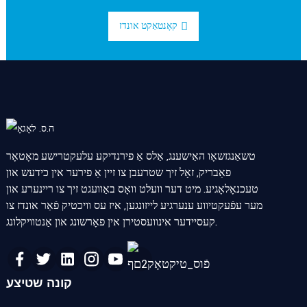
קאָנטאַקט אונדז
טשאַנגזשאָו האַישענג, אַלס אַ פירנדיקע עלעקטרישע מאָטאָר
פאַבריק, זאָל זיך שטרעבן צו זיין אַ פירער אין כידעש און
טעכנאָלאָגיע. מיט דער וועלט וואָס באַוועגט זיך צו ריינערע און
מער עפֿעקטיווע ענערגיע לייזונגען, איז עס וויכטיק פֿאַר אונדז צו
קעסיידער אינוועסטירן אין פאָרשונג און אַנטוויקלונג.
קונה שטיצע