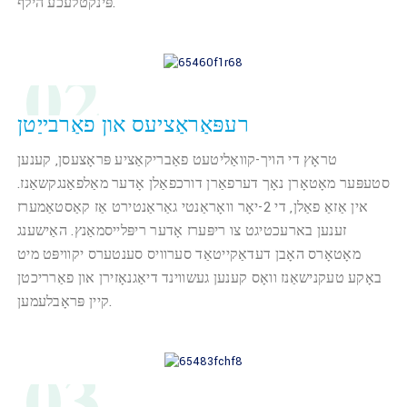
פּינקטלעכע הילף.
02
רעפּאַראַציעס און פאַרבייַטן
טראָץ די הויך-קוואַליטעט פאַבריקאַציע פּראָצעסן, קענען
סטעפּער מאָטאָרן נאָך דערפאַרן דורכפאַלן אָדער מאַלפאַנגקשאַנז.
אין אַזאַ פאַלן, די 2-יאָר וואָראַנטי גאַראַנטירט אַז קאַסטאַמערז
זענען בארעכטיגט צו ריפּערז אָדער ריפּלייסמאַנץ. האַישענג
מאָטאָרס האָבן דעדאַקייטאַד סערוויס סענטערס יקוויפּט מיט
באָקע טעקנישאַנז וואָס קענען געשווינד דיאַגנאָזירן און פאַרריכטן
קיין פּראָבלעמען.
03