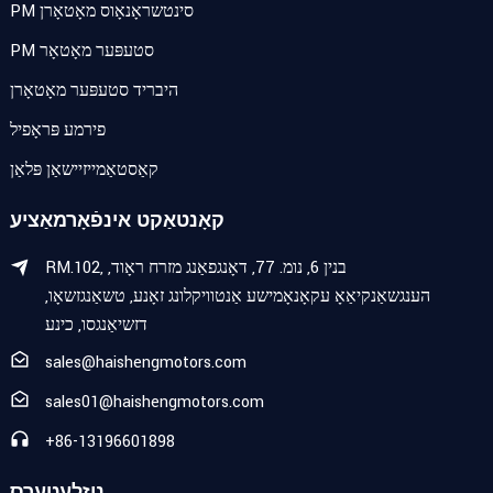
PM סינטשראָנאָוס מאָטאָרן
PM סטעפּער מאָטאָר
היבריד סטעפּער מאָטאָרן
פירמע פּראָפיל
קאַסטאַמייזיישאַן פּלאַן
קאָנטאַקט אינפֿאָרמאַציע
RM.102, בנין 6, נומ. 77, דאָנגפאַנג מזרח ראָוד,
הענגשאַנקיאַאָ עקאָנאָמישע אַנטוויקלונג זאָנע, טשאַנגזשאָו,
דזשיאַנגסו, כינע
sales@haishengmotors.com
sales01@haishengmotors.com
+86-13196601898
נוזלעטערס