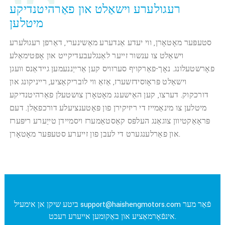
רעגולערע וישאַלט און פאַרהיטנדיקע
מיטלען
סטעפּער מאָטאָרן, ווי יעדע אַנדערע מאַשינערי, דאַרפן רעגולערע
וישאַלט צו ענשור זייער לאַנגלעבעדיקייט און אָפּטימאַלע
פאָרשטעלונג. נאָך-פאַרקויף סערוויס קען אַרייַננעמען גיידאַנס וועגן
וישאַלט פּראָוסידזשערז, אַזאַ ווי לובריקאַציע, רייניקונג און
דורכקוק. דערצו, קען האַישענג מאָטאָרן צושטעלן פאַרהיטנדיקע
מיטלען צו מינאַמייז די ריזיקירן פון פּאָטענציעלע דורכפאַלן. דעם
פּראָאַקטיוון צוגאַנג העלפּס קאַסטאַמערז ויסמיידן טייַערע ריפּערז
און פאַרלענגערט די לעבן פון זייערע סטעפּער מאָטאָרן.
פֿאַר מער
support@haishengmotors.com
ביטע שיקן אן אימעיל
אינפֿאָרמאַציע און באַקומען אייערע רעכט.