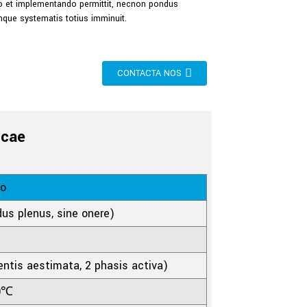
o et implementando permittit, necnon pondus
que systematis totius imminuit.
CONTACTA NOS
icae
io
us plenus, sine onere)
ntis aestimata, 2 phasis activa)
0℃