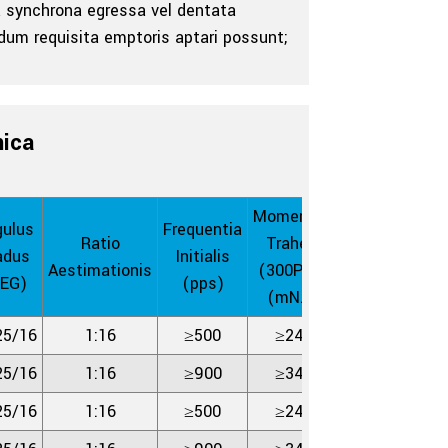
ea synchrona egressa vel dentata
ndum requisita emptoris aptari possunt;
nica
Momentum
ulus
Frequentia
Momentum
Ratio
Trahens
adus
Initialis
Retentionis
Aestimationis
(300P.PS)
EG)
(pps)
(mN.m)
(mN.m)
25/16
1:16
≥500
≥24.5
≥12.7
25/16
1:16
≥900
≥34.3
≥12.7
25/16
1:16
≥500
≥24.5
≥12.7