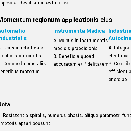
pposita. Resultatum est nullus.
Momentum regionum applicationis eius
Automatio
Instrumenta Medica
Industri
Industrialis
Autocine
A. Munus in instrumentis
. Usus in robotica et
A. Integrat
medicis praecisionis
machinis automatis
electricis
B. Beneficia quoad
. Commoda prae aliis
B. Contrib
accuratam et fidelitatem
generibus motorum
efficient
energiae
Nota
. Resistentia spiralis, numerus phasis, aliique parametri fu
mptoris aptari possunt;