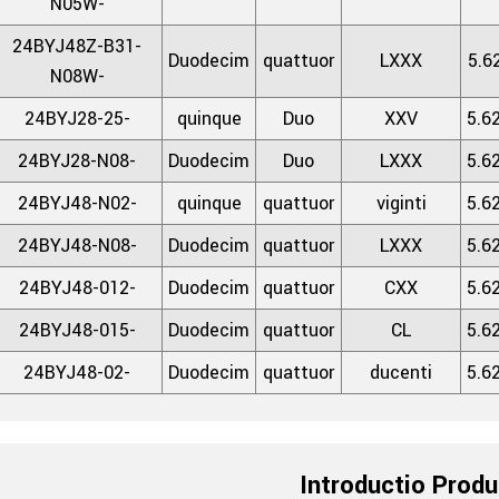
N05W-
24BYJ48Z-B31-
Duodecim
quattuor
LXXX
5.6
N08W-
24BYJ28-25-
quinque
Duo
XXV
5.6
24BYJ28-N08-
Duodecim
Duo
LXXX
5.6
24BYJ48-N02-
quinque
quattuor
viginti
5.6
24BYJ48-N08-
Duodecim
quattuor
LXXX
5.6
24BYJ48-012-
Duodecim
quattuor
CXX
5.6
24BYJ48-015-
Duodecim
quattuor
CL
5.6
24BYJ48-02-
Duodecim
quattuor
ducenti
5.6
Introductio Produ