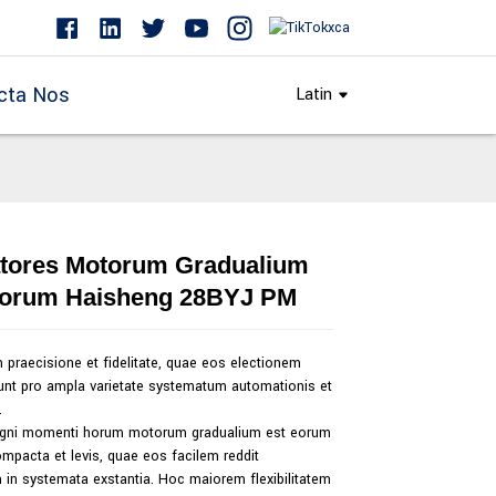
cta Nos
Latin
atores Motorum Gradualium
Loading...
Loading...
Loading...
Loading...
orum Haisheng 28BYJ PM
praecisione et fidelitate, quae eos electionem
unt pro ampla varietate systematum automationis et
.
gni momenti horum motorum gradualium est eorum
mpacta et levis, quae eos facilem reddit
 in systemata exstantia. Hoc maiorem flexibilitatem