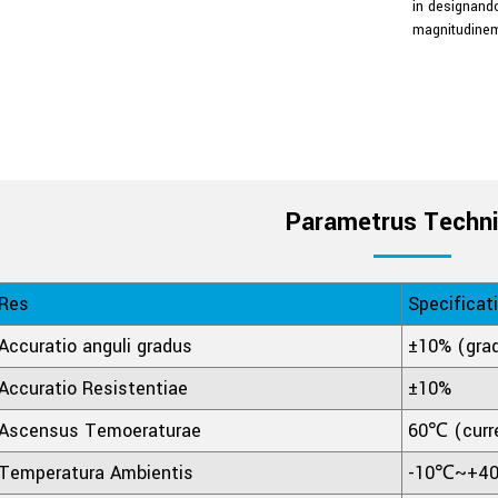
in designand
magnitudinem
Parametrus Techn
Res
Specificat
Accuratio anguli gradus
±10% (grad
Accuratio Resistentiae
±10%
Ascensus Temoeraturae
60℃ (curre
Temperatura Ambientis
-10℃~+4