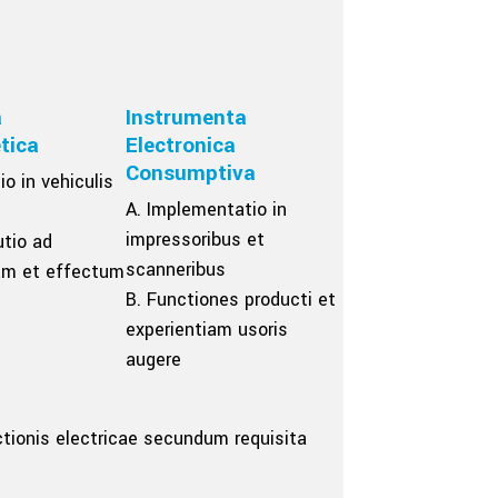
a
Instrumenta
tica
Electronica
Consumptiva
io in vehiculis
A. Implementatio in
impressoribus et
utio ad
scanneribus
iam et effectum
B. Functiones producti et
experientiam usoris
augere
nctionis electricae secundum requisita