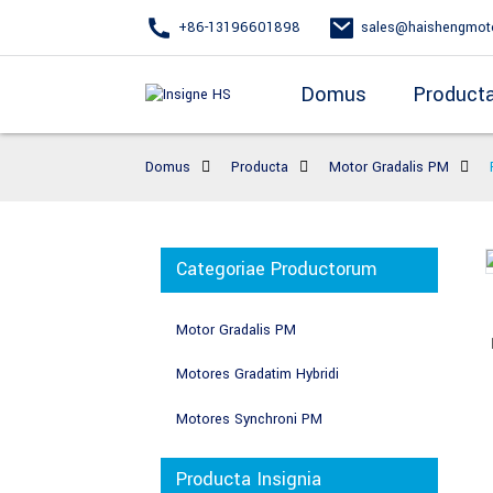
+86-13196601898
sales@haishengmot
Domus
Product
Domus
Producta
Motor Gradalis PM
Categoriae Productorum
Motor Gradalis PM
Motores Gradatim Hybridi
Motores Synchroni PM
Producta Insignia