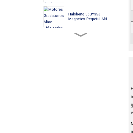
Haisheng 35BY35J
Magnetes Perpetui Alti...
Haisheng 35BY49J PM Altae
Praecisionis A...
Haisheng 35BYJ Magnetem
Perpetuum Altae...
Haisheng 35BYJ412H PM
Motore Alto Torque...
g
e
35BYJ412P Haisheng 35mm
PM Motor Gradarius...
M
p