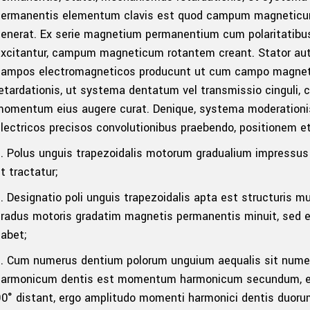
permanentis elementum clavis est quod campum magneticu
enerat. Ex serie magnetium permanentium cum polaritatibus
excitantur, campum magneticum rotantem creant. Stator au
campos electromagneticos producunt ut cum campo magneti
etardationis, ut systema dentatum vel transmissio cinguli, 
omentum eius augere curat. Denique, systema moderationis
lectricos precisos convolutionibus praebendo, positionem 
. Polus unguis trapezoidalis motorum gradualium impressus e
t tractatur;
. Designatio poli unguis trapezoidalis apta est structuris 
gradus motoris gradatim magnetis permanentis minuit, sed
abet;
3. Cum numerus dentium polorum unguium aequalis sit nume
harmonicum dentis est momentum harmonicum secundum, et d
0° distant, ergo amplitudo momenti harmonici dentis duoru