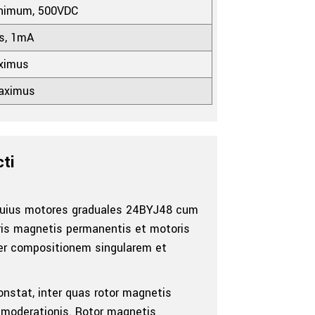
nimum, 500VDC
s, 1mA
ximus
aximus
cti
 cuius motores graduales 24BYJ48 cum
is magnetis permanentis et motoris
pter compositionem singularem et
nstat, inter quas rotor magnetis
 moderationis. Rotor magnetis