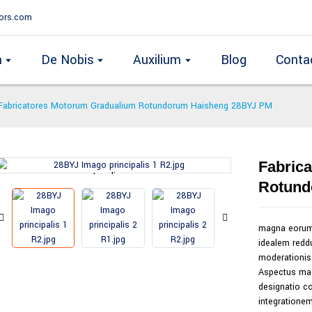
ors.com
a
De Nobis
Auxilium
Blog
Conta
Fabricatores Motorum Gradualium Rotundorum Haisheng 28BYJ PM
Fabric
Loading...
Loading...
Rotund
magna eorum 
idealem redd
moderationis
Aspectus ma
designatio co
integrationem