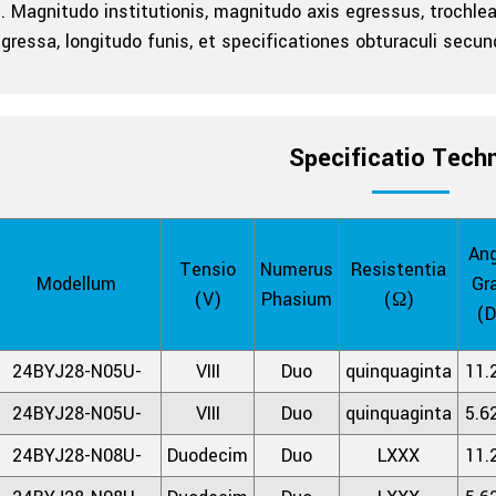
. Magnitudo institutionis, magnitudo axis egressus, trochl
gressa, longitudo funis, et specificationes obturaculi secu
Specificatio Tech
Ang
Tensio
Numerus
Resistentia
Modellum
Gr
(V)
Phasium
(Ω)
(D
24BYJ28-N05U-
VIII
Duo
quinquaginta
11.
24BYJ28-N05U-
VIII
Duo
quinquaginta
5.6
24BYJ28-N08U-
Duodecim
Duo
LXXX
11.