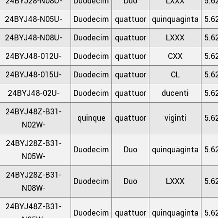
24BYJ28-N08U-
Duodecim
Duo
LXXX
5.6
24BYJ48-N05U-
Duodecim
quattuor
quinquaginta
5.6
24BYJ48-N08U-
Duodecim
quattuor
LXXX
5.6
24BYJ48-012U-
Duodecim
quattuor
CXX
5.6
24BYJ48-015U-
Duodecim
quattuor
CL
5.6
24BYJ48-02U-
Duodecim
quattuor
ducenti
5.6
24BYJ48Z-B31-
quinque
quattuor
viginti
5.6
N02W-
24BYJ28Z-B31-
Duodecim
Duo
quinquaginta
5.6
N05W-
24BYJ28Z-B31-
Duodecim
Duo
LXXX
5.6
N08W-
24BYJ48Z-B31-
Duodecim
quattuor
quinquaginta
5.6