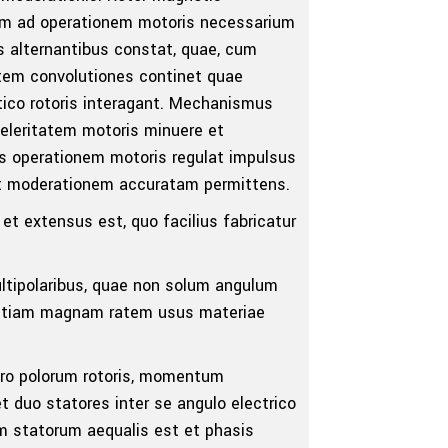
m ad operationem motoris necessarium
 alternantibus constat, quae, cum
tem convolutiones continet quae
co rotoris interagant. Mechanismus
celeritatem motoris minuere et
 operationem motoris regulat impulsus
et moderationem accuratam permittens.
t extensus est, quo facilius fabricatur
multipolaribus, quae non solum angulum
 etiam magnam ratem usus materiae
ro polorum rotoris, momentum
uo statores inter se angulo electrico
m statorum aequalis est et phasis