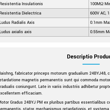
Resistentia Insulationis
100MΩ Mi
Resistentia Dielectrica
600V AC, 1
Ludus Radialis Axis
0.1mm Ma
Ludus axialis axis
0.55mm M
Descriptio Produ
Haishng, fabricator princeps motorum gradualium 24BYJ48,
retardatione magnetis permanentis sunt qui commoda motor
radualis coniungunt. Late in variis industriis adhibetur pro
xcellentem efficaciam.
otor Gradus 24BYJ PM ex pluribus partibus essentialibus co
ermanentis, stator, mechanismus retardationis, et systema