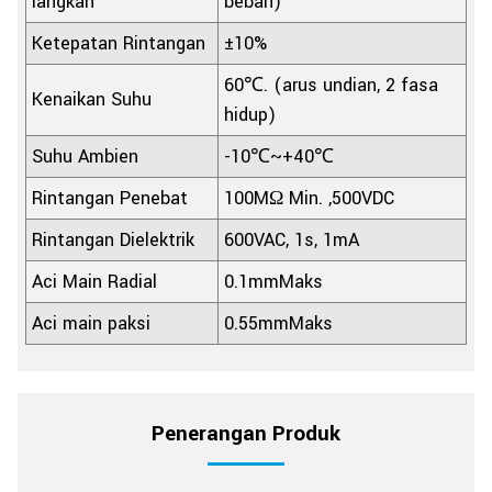
langkah
beban)
Ketepatan Rintangan
±10%
60℃. (arus undian, 2 fasa
Kenaikan Suhu
hidup)
Suhu Ambien
-10℃~+40℃
Rintangan Penebat
100MΩ Min. ,500VDC
Rintangan Dielektrik
600VAC, 1s, 1mA
Aci Main Radial
0.1mmMaks
Aci main paksi
0.55mmMaks
Penerangan Produk