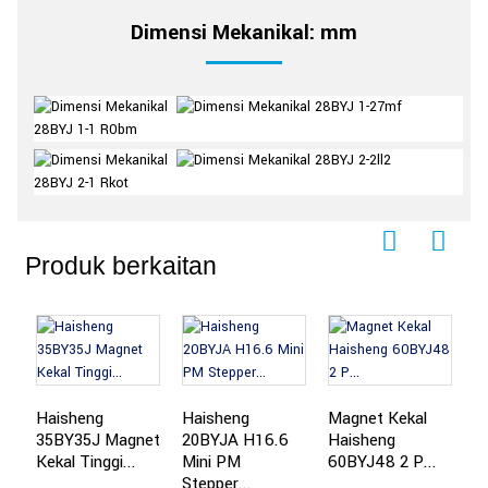
Dimensi Mekanikal: mm
Produk berkaitan
Haisheng
Haisheng
Magnet Kekal
H
35BY35J Magnet
20BYJA H16.6
Haisheng
M
Kekal Tinggi...
Mini PM
60BYJ48 2 P...
Ti
Stepper...