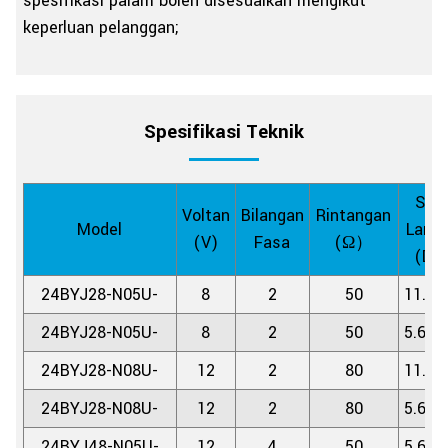
spesifikasi palam boleh disesuaikan mengikut
keperluan pelanggan;
Spesifikasi Teknik
Sud
Voltan
Bilangan
Rintangan
Model
Lang
(V)
Fasa
(Ω）
(DE
24BYJ28-N05U-
8
2
50
11.25
24BYJ28-N05U-
8
2
50
5.625
24BYJ28-N08U-
12
2
80
11.25
24BYJ28-N08U-
12
2
80
5.625
24BYJ48-N05U-
12
4
50
5.625