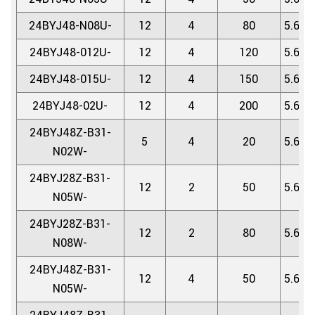
24BYJ48-N08U-
12
4
80
5.625
24BYJ48-012U-
12
4
120
5.625
24BYJ48-015U-
12
4
150
5.625
24BYJ48-02U-
12
4
200
5.625
24BYJ48Z-B31-
5
4
20
5.625
N02W-
24BYJ28Z-B31-
12
2
50
5.625
N05W-
24BYJ28Z-B31-
12
2
80
5.625
N08W-
24BYJ48Z-B31-
12
4
50
5.625
N05W-