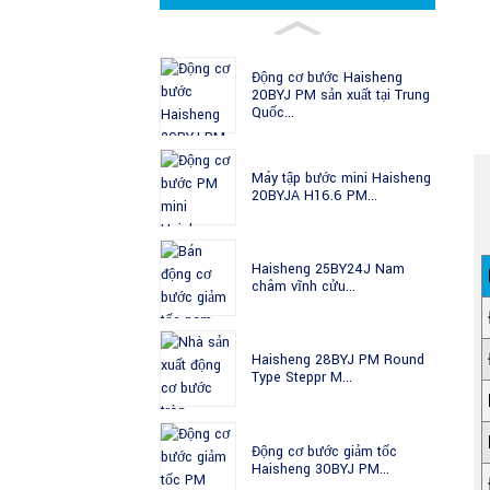
Động cơ bước Haisheng
20BYJ PM sản xuất tại Trung
Quốc...
Máy tập bước mini Haisheng
20BYJA H16.6 PM...
Haisheng 25BY24J Nam
châm vĩnh cửu...
Haisheng 28BYJ PM Round
Type Steppr M...
Động cơ bước giảm tốc
Haisheng 30BYJ PM...