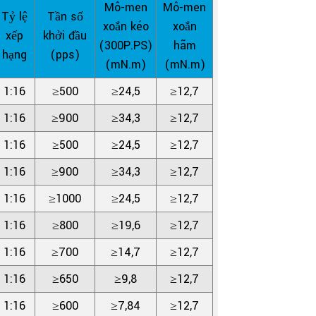
Mô-men
Mô-men
Tỷ lệ
Tần số
xoắn kéo
xoắn
xếp
khởi đầu
(300P.PS)
hãm
hạng
(pps)
(mN.m)
(mN.m)
1:16
≥500
≥24,5
≥12,7
1:16
≥900
≥34,3
≥12,7
1:16
≥500
≥24,5
≥12,7
1:16
≥900
≥34,3
≥12,7
1:16
≥1000
≥24,5
≥12,7
1:16
≥800
≥19,6
≥12,7
1:16
≥700
≥14,7
≥12,7
1:16
≥650
≥9,8
≥12,7
1:16
≥600
≥7,84
≥12,7