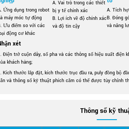
nghiệp
tô
A. Vai trò trong các thiết
. Ứng dụng trong robot
A. Tích hợ
bị y tế chính xác
và máy móc tự động
B. Đóng g
B. Lợi ích về độ chính xác
. Ưu điểm so với các
và năng l
và độ tin cậy
oại động cơ khác
Nhận xét
. Điện trở cuộn dây, số pha và các thông số hiệu suất điện 
của khách hàng;
. Kích thước lắp đặt, kích thước trục đầu ra, puly đồng bộ đầ
ẫn và thông số kỹ thuật phích cắm có thể được tùy chỉnh t
Thông số kỹ thu