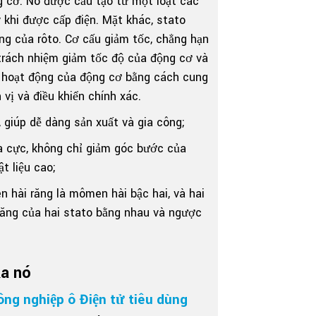
g cơ. Nó được cấu tạo từ một loạt các
 khi được cấp điện. Mặt khác, stato
ng của rôto. Cơ cấu giảm tốc, chẳng hạn
 trách nhiệm giảm tốc độ của động cơ và
nh hoạt động của động cơ bằng cách cung
vị và điều khiển chính xác.
 giúp dễ dàng sản xuất và gia công;
đa cực, không chỉ giảm góc bước của
t liệu cao;
 hài răng là mômen hài bậc hai, và hai
răng của hai stato bằng nhau và ngược
ủa nó
ông nghiệp ô
Điện tử tiêu dùng