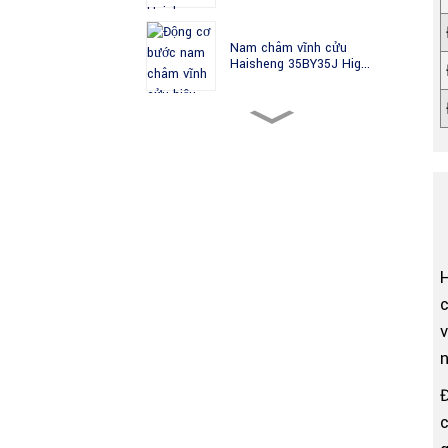
Nam châm vĩnh cửu
Haisheng 35BY35J Hig...
Haisheng 35BY49J PM Độ
chính xác cao...
Nam châm vĩnh cửu
Haisheng 35BYJ chất lượng
cao...
Haisheng 35BYJ412H PM
Geared High Tor...
v
n
35BYJ412P Haisheng 35mm
PM Stepper Mo...
c