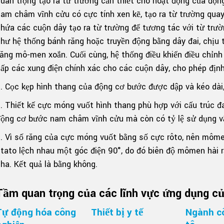
uan trọng tạo ra từ trường cần thiết cho hoạt động của độn
am châm vĩnh cửu có cực tính xen kẽ, tạo ra từ trường quay
hứa các cuộn dây tạo ra từ trường để tương tác với từ trườ
hư hệ thống bánh răng hoặc truyền động bằng dây đai, chịu
ăng mô-men xoắn. ​​Cuối cùng, hệ thống điều khiển điều chỉ
ấp các xung điện chính xác cho các cuộn dây, cho phép định 
. Cọc kẹp hình thang của động cơ bước được dập và kéo dài,
. Thiết kế cực móng vuốt hình thang phù hợp với cấu trúc 
ộng cơ bước nam châm vĩnh cửu mà còn có tỷ lệ sử dụng vậ
. Vì số răng của cực móng vuốt bằng số cực rôto, nên mômen
tato lệch nhau một góc điện 90°, do đó biên độ mômen hài 
ha. Kết quả là bằng không.
Tầm quan trọng của các lĩnh vực ứng dụng c
Tự động hóa công
Thiết bị y tế
Ngành c