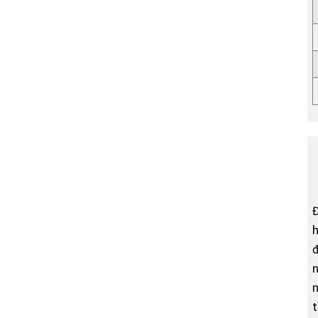
Đ
h
đ
n
n
t