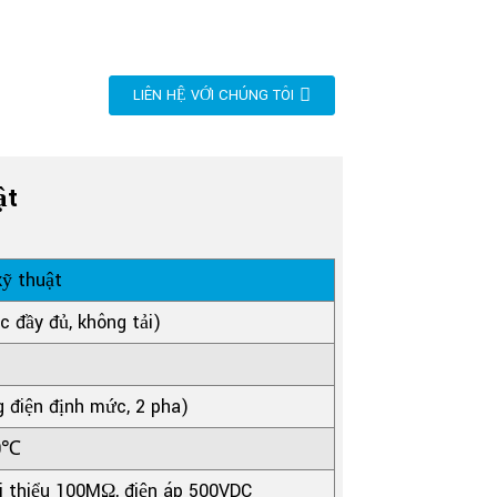
LIÊN HỆ VỚI CHÚNG TÔI
ật
ỹ thuật
 đầy đủ, không tải)
điện định mức, 2 pha)
0℃
ối thiểu 100MΩ, điện áp 500VDC