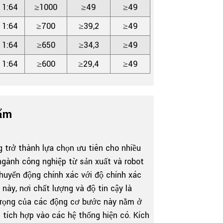
1:64
≥1000
≥49
≥49
1:64
≥700
≥39,2
≥49
1:64
≥650
≥34,3
≥49
1:64
≥600
≥29,4
≥49
hẩm
 trở thành lựa chọn ưu tiên cho nhiều
ngành công nghiệp từ sản xuất và robot
chuyển động chính xác với độ chính xác
này, nơi chất lượng và độ tin cậy là
 trọng của các động cơ bước này nằm ở
i tích hợp vào các hệ thống hiện có. Kích