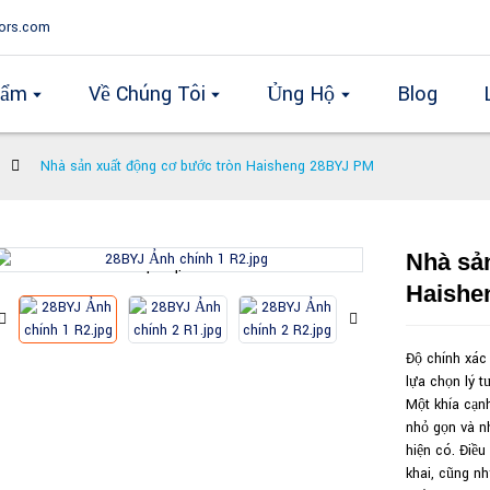
ors.com
hẩm
Về Chúng Tôi
Ủng Hộ
Blog
Nhà sản xuất động cơ bước tròn Haisheng 28BYJ PM
Nhà sả
Loading...
Loading...
Haishe
Độ chính xác 
lựa chọn lý t
Một khía cạnh
nhỏ gọn và n
hiện có. Điều
khai, cũng nh