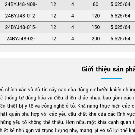
24BYJ48-N08-
12
4
80
5.625/64
24BYJ48-012-
12
4
120
5.625/64
24BYJ48-015-
12
4
150
5.625/64
24BYJ48-02-
12
4
200
5.625/64
Giới thiệu sản p
ộ chính xác và độ tin cậy cao của động cơ bước khiến chúng
ệ thống tự động hóa và điều khiển khác nhau, bao gồm các 
ến thiết bị y tế và công nghệ ô tô. Khả năng thực hiện các 
hất quán phù hợp với các yêu cầu khắt khe của các lĩnh vực 
hững yếu tố không thể thiếu. Hơn nữa, một khía cạnh quan
hiết kế nhỏ gọn và trọng lượng nhẹ, mang lại vô số lợi thế kh