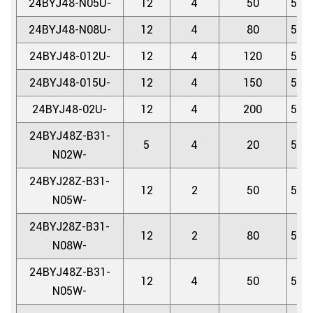
24BYJ48-N05U-
12
4
50
5.6
24BYJ48-N08U-
12
4
80
5.6
24BYJ48-012U-
12
4
120
5.6
24BYJ48-015U-
12
4
150
5.6
24BYJ48-02U-
12
4
200
5.6
24BYJ48Z-B31-
5
4
20
5.6
N02W-
24BYJ28Z-B31-
12
2
50
5.6
N05W-
24BYJ28Z-B31-
12
2
80
5.6
N08W-
24BYJ48Z-B31-
12
4
50
5.6
N05W-