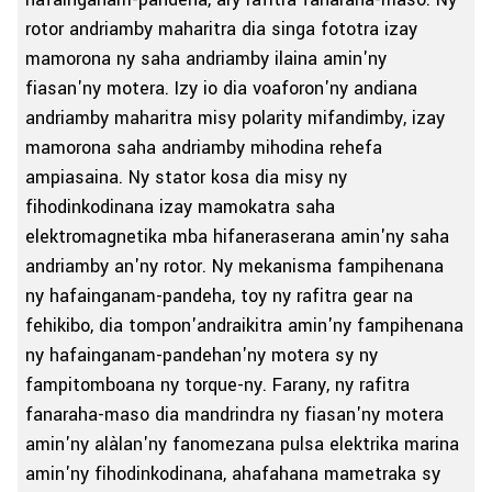
rotor andriamby maharitra dia singa fototra izay
mamorona ny saha andriamby ilaina amin'ny
fiasan'ny motera. Izy io dia voaforon'ny andiana
andriamby maharitra misy polarity mifandimby, izay
mamorona saha andriamby mihodina rehefa
ampiasaina. Ny stator kosa dia misy ny
fihodinkodinana izay mamokatra saha
elektromagnetika mba hifaneraserana amin'ny saha
andriamby an'ny rotor. Ny mekanisma fampihenana
ny hafainganam-pandeha, toy ny rafitra gear na
fehikibo, dia tompon'andraikitra amin'ny fampihenana
ny hafainganam-pandehan'ny motera sy ny
fampitomboana ny torque-ny. Farany, ny rafitra
fanaraha-maso dia mandrindra ny fiasan'ny motera
amin'ny alàlan'ny fanomezana pulsa elektrika marina
amin'ny fihodinkodinana, ahafahana mametraka sy