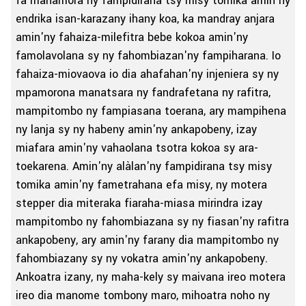
fa manamora ny fampidirana tsy misy tomika amin'ny
endrika isan-karazany ihany koa, ka mandray anjara
amin'ny fahaiza-milefitra bebe kokoa amin'ny
famolavolana sy ny fahombiazan'ny fampiharana. Io
fahaiza-miovaova io dia ahafahan'ny injeniera sy ny
mpamorona manatsara ny fandrafetana ny rafitra,
mampitombo ny fampiasana toerana, ary mampihena
ny lanja sy ny habeny amin'ny ankapobeny, izay
miafara amin'ny vahaolana tsotra kokoa sy ara-
toekarena. Amin'ny alàlan'ny fampidirana tsy misy
tomika amin'ny fametrahana efa misy, ny motera
stepper dia miteraka fiaraha-miasa mirindra izay
mampitombo ny fahombiazana sy ny fiasan'ny rafitra
ankapobeny, ary amin'ny farany dia mampitombo ny
fahombiazany sy ny vokatra amin'ny ankapobeny.
Ankoatra izany, ny maha-kely sy maivana ireo motera
ireo dia manome tombony maro, mihoatra noho ny