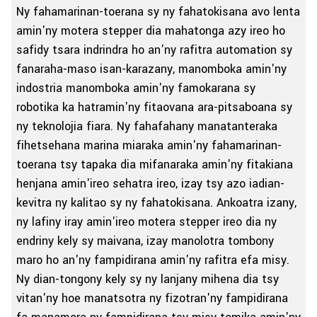
Ny fahamarinan-toerana sy ny fahatokisana avo lenta
amin'ny motera stepper dia mahatonga azy ireo ho
safidy tsara indrindra ho an'ny rafitra automation sy
fanaraha-maso isan-karazany, manomboka amin'ny
indostria manomboka amin'ny famokarana sy
robotika ka hatramin'ny fitaovana ara-pitsaboana sy
ny teknolojia fiara. Ny fahafahany manatanteraka
fihetsehana marina miaraka amin'ny fahamarinan-
toerana tsy tapaka dia mifanaraka amin'ny fitakiana
henjana amin'ireo sehatra ireo, izay tsy azo iadian-
kevitra ny kalitao sy ny fahatokisana. Ankoatra izany,
ny lafiny iray amin'ireo motera stepper ireo dia ny
endriny kely sy maivana, izay manolotra tombony
maro ho an'ny fampidirana amin'ny rafitra efa misy.
Ny dian-tongony kely sy ny lanjany mihena dia tsy
vitan'ny hoe manatsotra ny fizotran'ny fampidirana