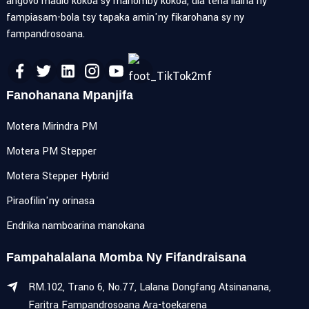
angovo madio kokoa sy mahomby kokoa, dia tena ilaina ny
fampiasam-bola tsy tapaka amin'ny fikarohana sy ny
fampandrosoana.
Fanohanana Mpanjifa
Motera Mirindra PM
Motera PM Stepper
Motera Stepper Hybrid
Piraofilin'ny orinasa
Endrika namboarina manokana
Fampahalalana Momba Ny Fifandraisana
RM.102, Trano 6, No.77, Lalana Dongfang Atsinanana,
Faritra Fampandrosoana Ara-toekarena