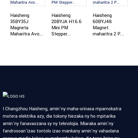
Haisheng
Haisheng
Haisheng
H
35BY35J
20BYJA H16.6
60BYJ48
M
Magneta
Mini PM
Magnet
m
Maharitra Avo...
Stepper...
maharitra 2 P...
le
I Changzhou Haisheng, amin'ny maha-orinasa mpamokatra
motera elektrika azy, dia tokony hiezaka ny ho mpitarika
amin'ny fanavaozana sy ny teknolojia. Miaraka amin'ny
fandrosoan'izao tontolo izao mankany amin'ny vahaolana