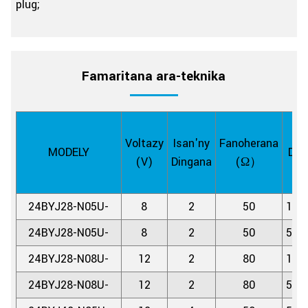
plug;
Famaritana ara-teknika
Z
Voltazy
Isan'ny
Fanoherana
MODELY
Din
(V)
Dingana
(Ω）
(D
24BYJ28-N05U-
8
2
50
11.
24BYJ28-N05U-
8
2
50
5.6
24BYJ28-N08U-
12
2
80
11.
24BYJ28-N08U-
12
2
80
5.6