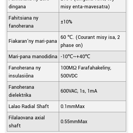
dingana
misy enta-mavesatra)
Fahitsiana ny
±10%
fanoherana
60 ℃. (Courant misy isa, 2
Fiakaran'ny mari-pana
phase on)
Mari-pana manodidina
-10℃~+40℃
Fanoherana ny
100MΩ Farafahakeliny,
insulasiôna
500VDC
Fanoherana
600VAC, 1s, 1mA
dielektrika
Lalao Radial Shaft
0.1mmMax
Filalaovana axial
0.55mmMax
shaft