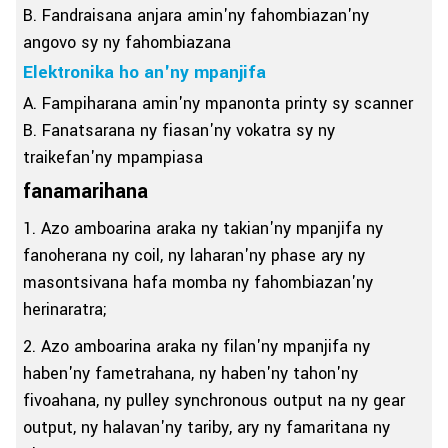
B. Fandraisana anjara amin'ny fahombiazan'ny
angovo sy ny fahombiazana
Elektronika ho an'ny mpanjifa
A. Fampiharana amin'ny mpanonta printy sy scanner
B. Fanatsarana ny fiasan'ny vokatra sy ny
traikefan'ny mpampiasa
fanamarihana
1. Azo amboarina araka ny takian'ny mpanjifa ny
fanoherana ny coil, ny laharan'ny phase ary ny
masontsivana hafa momba ny fahombiazan'ny
herinaratra;
2. Azo amboarina araka ny filan'ny mpanjifa ny
haben'ny fametrahana, ny haben'ny tahon'ny
fivoahana, ny pulley synchronous output na ny gear
output, ny halavan'ny tariby, ary ny famaritana ny