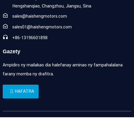
Hengshanqiao, Changzhou, Jiangsu, Sina
sales@haishengmotors.com
sales01@haishengmotors.com
+86-13196601898
Gazety
Ampidiro ny mailakao dia halefanay aminao ny fampahalalana
farany momba ny drafitra.
HAFATRA
Zo rehetra voatokana © 2023 Haisheng -
Sarintanin'ny tranonkala
-
Resource