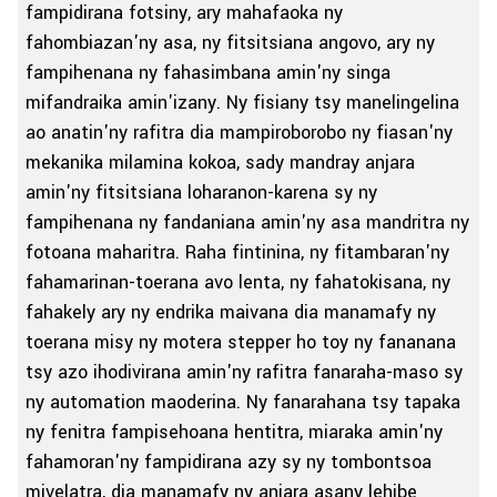
fampidirana fotsiny, ary mahafaoka ny
fahombiazan'ny asa, ny fitsitsiana angovo, ary ny
fampihenana ny fahasimbana amin'ny singa
mifandraika amin'izany. Ny fisiany tsy manelingelina
ao anatin'ny rafitra dia mampiroborobo ny fiasan'ny
mekanika milamina kokoa, sady mandray anjara
amin'ny fitsitsiana loharanon-karena sy ny
fampihenana ny fandaniana amin'ny asa mandritra ny
fotoana maharitra. Raha fintinina, ny fitambaran'ny
fahamarinan-toerana avo lenta, ny fahatokisana, ny
fahakely ary ny endrika maivana dia manamafy ny
toerana misy ny motera stepper ho toy ny fananana
tsy azo ihodivirana amin'ny rafitra fanaraha-maso sy
ny automation maoderina. Ny fanarahana tsy tapaka
ny fenitra fampisehoana hentitra, miaraka amin'ny
fahamoran'ny fampidirana azy sy ny tombontsoa
mivelatra, dia manamafy ny anjara asany lehibe