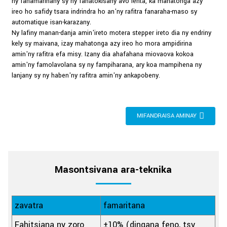
ny fahamarinany sy ny fahatokisany avo lenta, ka mahatonga azy
ireo ho safidy tsara indrindra ho an'ny rafitra fanaraha-maso sy
automatique isan-karazany.
Ny lafiny manan-danja amin'ireto motera stepper ireto dia ny endriny
kely sy maivana, izay mahatonga azy ireo ho mora ampidirina
amin'ny rafitra efa misy. Izany dia ahafahana miovaova kokoa
amin'ny famolavolana sy ny fampiharana, ary koa mampihena ny
lanjany sy ny haben'ny rafitra amin'ny ankapobeny.
MIFANDRAISA AMINAY
Masontsivana ara-teknika
zavatra
famaritana
Fahitsiana ny zoro
±10% (dingana feno, tsy