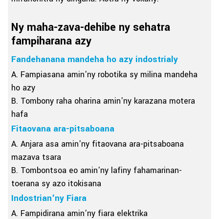
Ny maha-zava-dehibe ny sehatra
fampiharana azy
Fandehanana mandeha ho azy indostrialy
A. Fampiasana amin'ny robotika sy milina mandeha
ho azy
B. Tombony raha oharina amin'ny karazana motera
hafa
Fitaovana ara-pitsaboana
A. Anjara asa amin'ny fitaovana ara-pitsaboana
mazava tsara
B. Tombontsoa eo amin'ny lafiny fahamarinan-
toerana sy azo itokisana
Indostrian'ny Fiara
A. Fampidirana amin'ny fiara elektrika