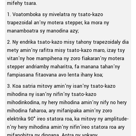
mifehy tsara.
1. Voatomboka sy mivelatra ny tsato-kazo
trapezoidal an'ny motera stepper, ka mora ny
manamboatra sy manodina azy;
2. Ny endrika tsato-kazo misy tahony trapezoidaly dia
mety amin'ny rafitra misy tsato-kazo maro, izay tsy
vitan'ny hoe mampihena ny zoro fiakaran'ny motera
stepper andriamby maharitra, fa manana tahan'ny
fampiasana fitaovana avo lenta ihany koa;
3. Koa satria mitovy amin'ny isan'ny tsato-kazo
mihodina ny isan'ny nifin'ny tsato-kazo
mihodinkodina, ny hery mihodina amin'ny nify no hery
mihodina faharoa, ary mifanipaka amin'ny zoro
elektrika 90° ireo statora roa, ka mitovy ny amplitude-
n'ny hery mihodina amin'ny nifin'ireo statora roa ary
mifanohitra ny dingana. Aotra ny vokany.