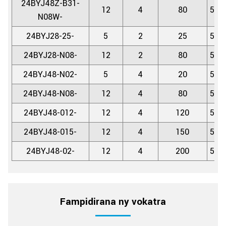
24BYJ48Z-B31-
12
4
80
5.6
N08W-
24BYJ28-25-
5
2
25
5.6
24BYJ28-N08-
12
2
80
5.6
24BYJ48-N02-
5
4
20
5.6
24BYJ48-N08-
12
4
80
5.6
24BYJ48-012-
12
4
120
5.6
24BYJ48-015-
12
4
150
5.6
24BYJ48-02-
12
4
200
5.6
Fampidirana ny vokatra