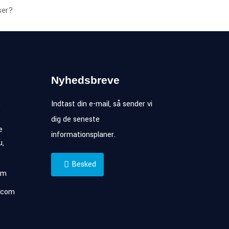
ser?
Nyhedsbreve
,
Indtast din e-mail, så sender vi
dig de seneste
e
informationsplaner.
u,
Besked
om
.com