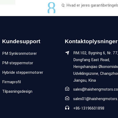
8
Q: Hvad er jeres garantibetingel
Kundesupport
Kontaktoplysninger
RM.102, Bygning 6, Nr. 77
PM Synkronmotorer
Dongfang East Road,
PM-steppermotor
Hengshanqiao Økonomisk
Hybride steppermotorer
Udviklingszone, Changzho
Jiangsu, Kina
Firmaprofil
sales@haishengmotors.c
Tilpasningsdesign
sales01@haishengmotors
+86-13196601898