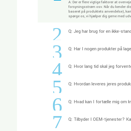
A: Der er flere vigtige faktorer at ove
forsyningsstrøm osv. Når du kender diss
baseret på produktets anvendelse), kan
spørge os, vi hjælper dig gerne med u
2
Q: Jeg har brug for en ikke-stan
3
Q: Har I nogen produkter på lage
4
Q: Hvor lang tid skal jeg forven
5
Q: Hvordan leveres jeres produ
6
Q: Hvad kan I fortælle mig om kv
7
Q: Tilbyder I OEM-tjenester? K