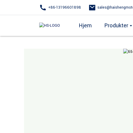
+86-13196601898
sales@haishengmot
Hjem
Produkter