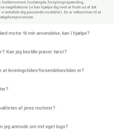
rveje: holdemoment, huslængde, forsyningsspænding,
e nøglefaktorer (vi kan hjælpe dig med at finde ud af det
 vi anbefale dig passende model(ler). Du er velkommen til at
dvælgelsesprocessen.
dard motor til min anvendelse, kan I hjælpe?
r? Kan jeg bestille prøver først?
te at leveringstiden/forsendelsestiden er?
kter?
aliteten af ​​jeres motorer?
an jeg anmode om mit eget logo?