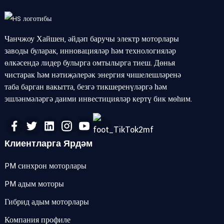
Чанчжоу Хайшен, әйдәп баручы электр моторлары
заводы буларак, инновацияләр һәм технологияләр
өлкәсендә лидер булырга омтылырга тиеш. Дөнья
чистарак һәм нәтиҗәлерәк энергия чишелешләренә
таба барган вакытта, безгә тикшеренүләргә һәм
эшләнмәләргә даими инвестицияләр кертү бик мөһим.
Клиентларга Ярдәм
PM синхрон моторлары
PM адым моторы
Гибрид адым моторлары
Компания профиле