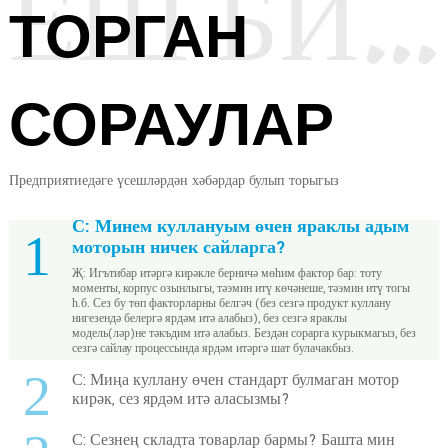
ЕШ БИРЕЛӘ ТОРГАН СОРАУЛАР
ТОРГАН
СОРАУЛАР
Предприятиедәге үсешләрдән хәбәрдар булып торыгыз
С: Минем куллануым өчен яраклы адым
1
моторын ничек сайларга?
Җ: Игътибар итәргә кирәкле берничә мөһим фактор бар: тоту
моменты, корпус озынлыгы, тәэмин итү көчәнеше, тәэмин итү тогы
һ.б. Сез бу төп факторларны белгәч (без сезгә продукт куллану
нигезендә белергә ярдәм итә алабыз), без сезгә яраклы
модель(ләр)не тәкъдим итә алабыз. Бездән сорарга курыкмагыз, без
сезгә сайлау процессында ярдәм итәргә шат булачакбыз.
2
С: Миңа куллану өчен стандарт булмаган мотор
кирәк, сез ярдәм итә аласызмы?
С: Сезнең складта товарлар бармы? Башта мин