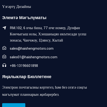
Үзгәртү Дизайны
Элемтә Мәгълүматы
RM.102, 6 нчы бина, 77 нче номер, Дунфан
Көнчыгыш юлы, Хэншаньцяо икътисади үсеш
зонасы, Чанчжоу, Цзянсу, Кытай
sales@haishengmotors.com
sales01@haishengmotors.com
+86-13196601898
Яңалыклар Бюллетене
Электрон почтагызны кертегез, һәм без сезгә соңгы
мәгълүмат планнарын җибәрербез.