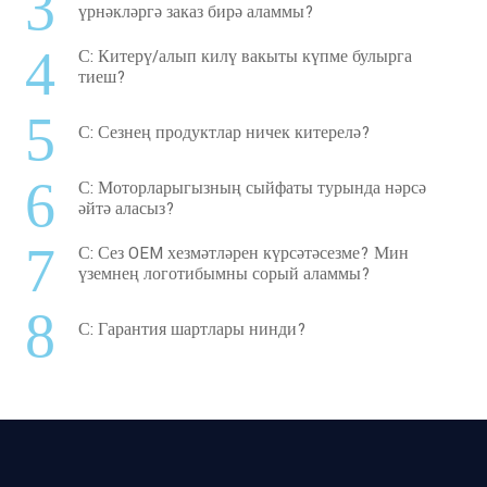
3
үрнәкләргә заказ бирә аламмы?
4
С: Китерү/алып килү вакыты күпме булырга
тиеш?
5
С: Сезнең продуктлар ничек китерелә?
6
С: Моторларыгызның сыйфаты турында нәрсә
әйтә аласыз?
7
С: Сез OEM хезмәтләрен күрсәтәсезме? Мин
үземнең логотибымны сорый аламмы?
8
С: Гарантия шартлары нинди?